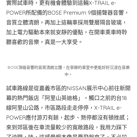
實際試車時，更有機會體驗到這輛X-TRAIL e-
POWER所配備的BOSE Premium 9個揚聲器音響，
音質立體清朗，再加上這輛車採用雙層隔音玻璃，
加上電力驅動本來就安靜的優點，在開車乘車時聆
聽喜歡的音樂，真是一大享受。
BOSE頂級音響的音質清朗立體，在寧靜的車室中更能好好沉浸在音樂
中。
試車路線是從嘉義市區的NISSAN展示中心前往新開
幕的熱門飯店「阿里山英迪格」，觸口之前的台18
線阿里山公路，市區路段走走停停，X-TRAIL e-
POWER應付游刃有餘，起步、煞停都沒有頓挫感；
來到郊區後在車流量較少的寬敞路段，我用力踩下