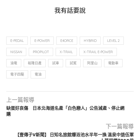
我有話要說
E-PEDAL
E-POWER
E4ORCE
HYBRID
LEVEL 2
NISSAN
PROPILOT
X-TRAIL
X-TRAIL E-POWER
油電
裕隆日產
試車
試駕
阿里山
電動車
電子四驅
電油
上一篇報導
缺蛋好哀傷 日本北海道名產「白色戀人」公告減產、停止網
購
下一篇報導
【壹傳子V新聞】 日知名旅館爆浴池水半年一換 溫泉中退伍軍