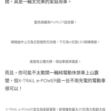
間，真是一輛太完美的家庭用車。
藍色按鍵為ProPILOT設定鍵。
頭燈組中上方為日型燈和方向燈，下方為AI光型LED矩陣頭燈。
尾燈為立體光條，增加車尾辨識度。
而且，你可能不太敢開一輛純電動休旅車上山露
營，但X-TRAIL e-POWER這一台不用充電的電動車
很可以！
X-TRAIL e-POWER定位為家庭車款，即使擁有最大213匹馬力和超大扭