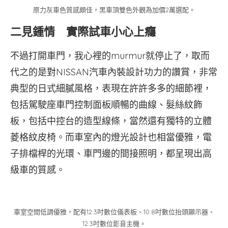
原力灰車色質感頗佳，黑車頂雙色外觀為加價2萬選配。
二見鍾情 實際試車小心上癮
不過打開車門，我心裡的murmur就停止了，取而
代之的是對NISSAN汽車內裝設計功力的讚賞，非常
典型的日式細膩風格，表現在許許多多的細節裡，
包括駕駛座車門控制面板順暢的曲線、髮絲紋飾
板，包括中控台的造型線條，當然還有獨特的立體
菱格紋皮椅。而車室內的燈光設計也相當優雅，電
子排檔桿的光環、車門邊的間接照明，都呈現出高
級車的質感。
車室空間低調優雅，配有12.3吋數位儀表板、10.8吋數位抬頭顯示器、
12.3吋數位影音主機。