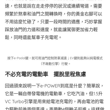
速，也就是說在走走停停的狀況或連續彎道，需要
頻繁於煞車和油門之間轉換時，你的黃金右腳可以
不用這麼忙碌了，只要一段時間的適應，巧妙掌握
踩放油門的力道和速度，就能讓駕御更加省力輕
鬆，同時還能幫車子充電呢。
按下e-Padal鍵，就可用油門控制煞車減速；EV鍵則能夠以純電模式
（不啟動引擎）行駛。
不必充電的電動車 擺脫里程焦慮
回過頭來說明一下e-POWER到底是什麼？簡單說，
它是一輛自帶發電機的電動車，它吃汽油，但1.5升
VC Turbo引擎是用來給電池充電的，再由電池的電
力驅動前後兩個馬達，再帶動4個輪子前進。這樣做