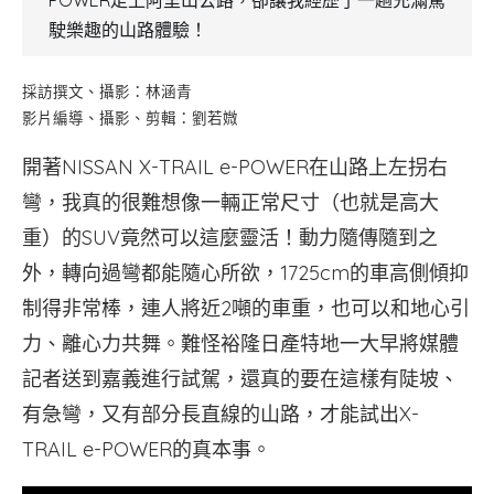
POWER走上阿里山公路，卻讓我經歷了一趟充滿駕
駛樂趣的山路體驗！
採訪撰文、攝影：林涵青
影片編導、攝影、剪輯：劉若媺
開著NISSAN X-TRAIL e-POWER在山路上左拐右
彎，我真的很難想像一輛正常尺寸（也就是高大
重）的SUV竟然可以這麼靈活！動力隨傳隨到之
外，轉向過彎都能隨心所欲，1725cm的車高側傾抑
制得非常棒，連人將近2噸的車重，也可以和地心引
力、離心力共舞。難怪裕隆日產特地一大早將媒體
記者送到嘉義進行試駕，還真的要在這樣有陡坡、
有急彎，又有部分長直線的山路，才能試出X-
TRAIL e-POWER的真本事。