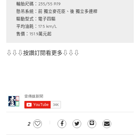
輪胎尺碼：235/55 R19
懸吊系統：前 獨立麥花臣、後 獨立多連桿
驅動型式：電子四驅
平均油耗：17.5 km/L
售價：151.9萬元起
⇩⇩⇩按讚訂閱看更多⇩⇩⇩
2