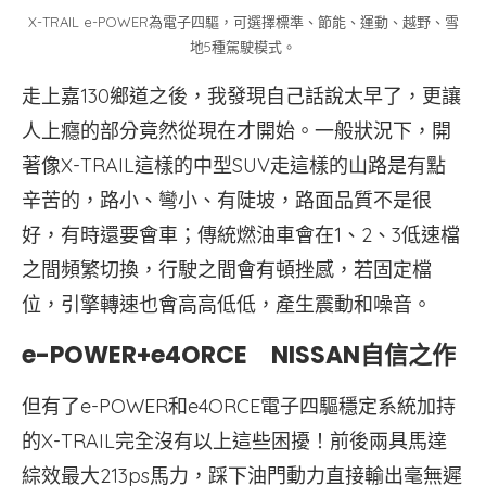
X-TRAIL e-POWER為電子四驅，可選擇標準、節能、運動、越野、雪
地5種駕駛模式。
走上嘉130鄉道之後，我發現自己話說太早了，更讓
人上癮的部分竟然從現在才開始。一般狀況下，開
著像X-TRAIL這樣的中型SUV走這樣的山路是有點
辛苦的，路小、彎小、有陡坡，路面品質不是很
好，有時還要會車；傳統燃油車會在1、2、3低速檔
之間頻繁切換，行駛之間會有頓挫感，若固定檔
位，引擎轉速也會高高低低，產生震動和噪音。
e-POWER+e4ORCE NISSAN自信之作
但有了e-POWER和e4ORCE電子四驅穩定系統加持
的X-TRAIL完全沒有以上這些困擾！前後兩具馬達
綜效最大213ps馬力，踩下油門動力直接輸出毫無遲