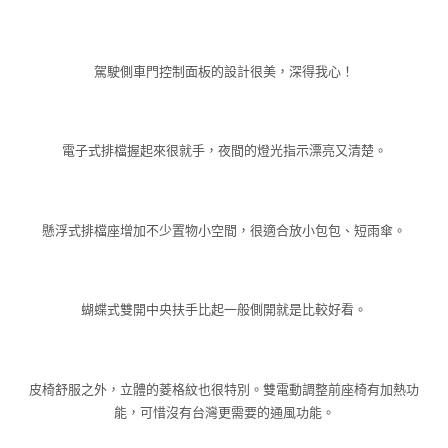
駕駛側車門控制面板的設計很美，深得我心！
電子式排檔握起來很就手，夜間的燈光指示漂亮又清楚。
懸浮式排檔座增加不少置物小空間，很適合放小包包、短雨傘。
蝴蝶式雙開中央扶手比起一般側開就是比較好看。
皮椅舒服之外，立體的菱格紋也很特別。雙電動調整前座椅有加熱功
能，可惜沒有台灣更需要的通風功能。