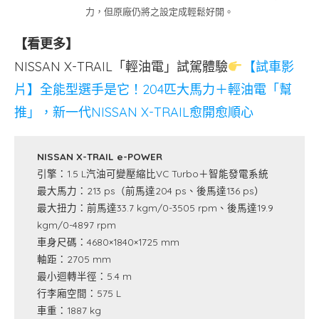
力，但原廠仍將之設定成輕鬆好開。
【看更多】
NISSAN X-TRAIL「輕油電」試駕體驗
【試車影
片】全能型選手是它！204匹大馬力＋輕油電「幫
推」，新一代NISSAN X-TRAIL愈開愈順心
NISSAN X-TRAIL e-POWER
引擎：1.5 L汽油可變壓縮比VC Turbo＋智能發電系統
最大馬力：213 ps（前馬達204 ps、後馬達136 ps）
最大扭力：前馬達33.7 kgm/0-3505 rpm、後馬達19.9
kgm/0-4897 rpm
車身尺碼：4680×1840×1725 mm
軸距：2705 mm
最小迴轉半徑：5.4 m
行李廂空間：575 L
車重：1887 kg