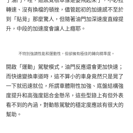
了油門，哇，這感覺根本像是要飛起來了，不必拉
轉速、沒有換檔的頓挫，儘管起初的加速感不至於
到「貼背」那麼驚人，但隨著油門加深速度直線提
升，中段的加速度會讓人上癮耶。
不特別強調性能和運動性，但卻擁有極佳的轉向精準度。
開啟「運動」駕駛模式，油門反應還會更加快速；
而快速變換車道時，這不算小的車身竟然只是晃了
一下就迅速就位，所謂車體剛性加強、底盤結構強
度提升和高強度鋁合金懸吊，這些型錄上有但外表
看不到的內涵，對動態駕駛的穩定度應該有很大的
幫助。