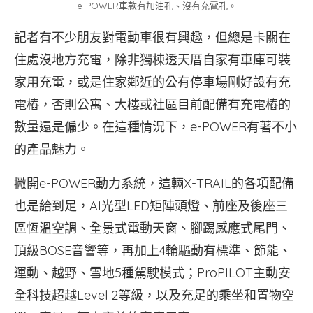
e-POWER車款有加油孔、沒有充電孔。
記者有不少朋友對電動車很有興趣，但總是卡關在
住處沒地方充電，除非獨棟透天厝自家有車庫可裝
家用充電，或是住家鄰近的公有停車場剛好設有充
電樁，否則公寓、大樓或社區目前配備有充電樁的
數量還是偏少。在這種情況下，e-POWER有著不小
的產品魅力。
撇開e-POWER動力系統，這輛X-TRAIL的各項配備
也是給到足，AI光型LED矩陣頭燈、前座及後座三
區恆溫空調、全景式電動天窗、腳踢感應式尾門、
頂級BOSE音響等，再加上4輪驅動有標準、節能、
運動、越野、雪地5種駕駛模式；ProPILOT主動安
全科技超越Level 2等級，以及充足的乘坐和置物空