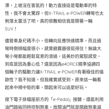
滯，上坡沒在客氣的！動力直接這是電動車的特
性，我不會太驚訝，但X-TRAIL e-POWER轉彎也太
俐落太靈活了吧，真的很難相信我是開著一輛
SUV！
儘管車身尺碼不小，但轉向反應快速精準，而且過
彎時側傾幅度很小，感覺避震器很挺得住！無論大
彎小彎都能輕鬆寫意的滑過，這美妙的駕馭感受，
到底是因為重心低？還是因為e4ORCE精準協調四
個輪子的驅動力讓X-TRAIL e-POWER有著極佳的循
跡性？我不知道。但我確實感受到，原來這一輛看
起來中規中矩的車，開起來可以這麼好玩。
按下電子排檔座前方的「e-Pedal」按鍵，還能利用
油門踏板同時控制煞車，放開油門就是開啟煞車減