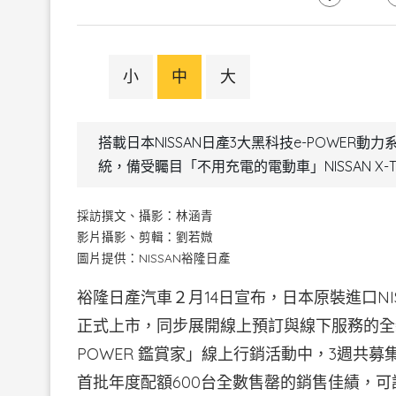
小
中
大
搭載日本NISSAN日產3大黑科技e-POWER動力系
統，備受矚目「不用充電的電動車」NISSAN X-T
採訪撰文、攝影：林涵青
影片攝影、剪輯：劉若媺
圖片提供：NISSAN裕隆日產
裕隆日產汽車２月14日宣布，日本原裝進口NISS
正式上市，同步展開線上預訂與線下服務的全新商務模
POWER 鑑賞家」線上行銷活動中，3週共募
首批年度配額600台全數售罄的銷售佳績，