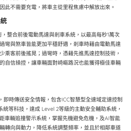
因此不需要充電，將車主從里程焦慮中解放出來。
系統
技術，整合前後電動馬達與剎車系統，以最高每秒1萬次
過彎與煞車皆能更加平穩舒適，剎車時藉由電動馬達
少乘客前後搖晃；過彎時，憑藉先進馬達控制技術，
的自信操控，讓車輛面對崎嶇路況也能獲得極佳車輛
動態，即時傳送安全情報，包含ICC智慧型全速域定速控制
統等科技，達成 Level 2等級的主動安全輔助系統，
 超視距車輛追撞警示系統，掌握先機避免危機，及AI智能
輛轉向與動力，降低系統調整頻率，並且於相鄰車道