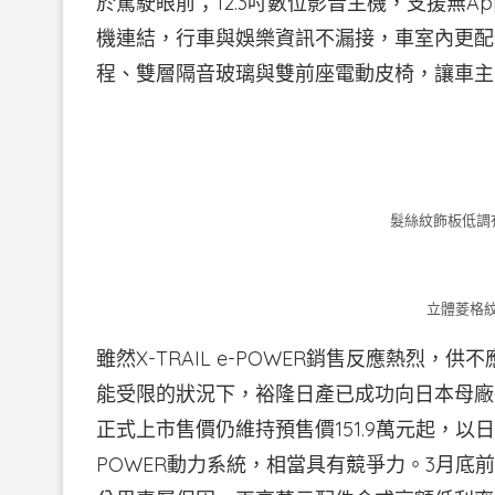
於駕駛眼前；12.3吋數位影音主機，支援無Apple
機連結，行車與娛樂資訊不漏接，車室內更配備
程、雙層隔音玻璃與雙前座電動皮椅，讓車主
髮絲紋飾板低調
立體菱格
雖然X-TRAIL e-POWER銷售反應熱烈
能受限的狀況下，裕隆日產已成功向日本母廠
正式上市售價仍維持預售價151.9萬元起，
POWER動力系統，相當具有競爭力。3月底前線上