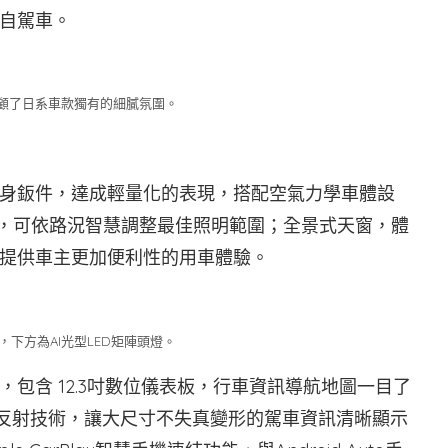
自駕車。
顧了日系車款獨有的細膩氛圍。
身鈑件，達成輕量化的表現，搭配空氣力學車體設
燈，可依路況智慧調整最佳照明範圍；全景式天窗，體
提供車主更加便利性的用車體驗。
下方為AI光型LED矩陣頭燈。
包含 12.3吋數位儀表板，行車資訊導航地圖一目了
學反射技術，讓大尺寸不失真變形的駕車資訊清晰顯示