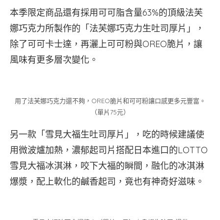
本季限定商品還有採用可可脂含量63%的頂級法芙
娜巧克力所製作的「法芙娜巧克力生吐司厚片」，
除了可可卡士達，再灑上可可粉與OREO脆片，讓
風味有更多層次變化。
用了法芙娜巧克力還不夠，OREO脆片和可可粉讓口感更多元豐富。
（單片75元）
另一款「雪見大福生吐司厚片」，吃的時候建議使
用微波爐加熱，濃郁起司片搭配日本進口的LOTTO
雪見大福冰淇淋，咬下大福的瞬間，融化的冰淇淋
爆漿，配上軟化的鹹香起司，竟也有神奇好滋味。