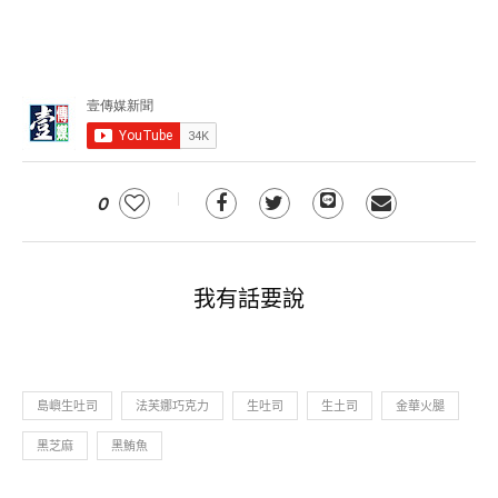
0
我有話要說
島嶼生吐司
法芙娜巧克力
生吐司
生土司
金華火腿
黑芝麻
黑鮪魚