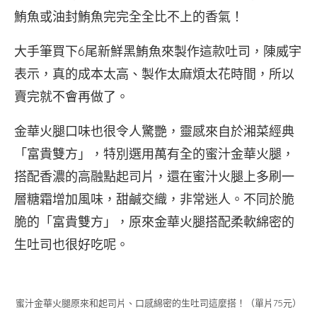
鮪魚或油封鮪魚完完全全比不上的香氣！
大手筆買下6尾新鮮黑鮪魚來製作這款吐司，陳威宇
表示，真的成本太高、製作太麻煩太花時間，所以
賣完就不會再做了。
金華火腿口味也很令人驚艷，靈感來自於湘菜經典
「富貴雙方」，特別選用萬有全的蜜汁金華火腿，
搭配香濃的高融點起司片，還在蜜汁火腿上多刷一
層糖霜增加風味，甜鹹交織，非常迷人。不同於脆
脆的「富貴雙方」，原來金華火腿搭配柔軟綿密的
生吐司也很好吃呢。
蜜汁金華火腿原來和起司片、口感綿密的生吐司這麼搭！（單片75元）