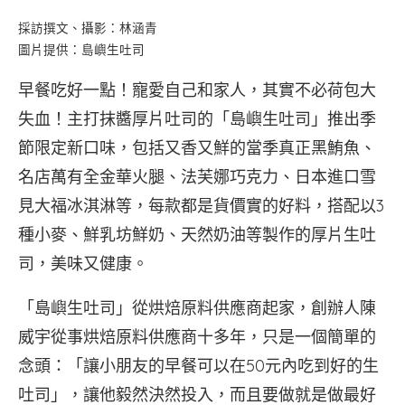
採訪撰文、攝影：林涵青
圖片提供：島嶼生吐司
早餐吃好一點！寵愛自己和家人，其實不必荷包大
失血！主打抹醬厚片吐司的「島嶼生吐司」推出季
節限定新口味，包括又香又鮮的當季真正黑鮪魚、
名店萬有全金華火腿、法芙娜巧克力、日本進口雪
見大福冰淇淋等，每款都是貨價實的好料，搭配以3
種小麥、鮮乳坊鮮奶、天然奶油等製作的厚片生吐
司，美味又健康。
「島嶼生吐司」從烘焙原料供應商起家，創辦人陳
威宇從事烘焙原料供應商十多年，只是一個簡單的
念頭：「讓小朋友的早餐可以在50元內吃到好的生
吐司」，讓他毅然決然投入，而且要做就是做最好