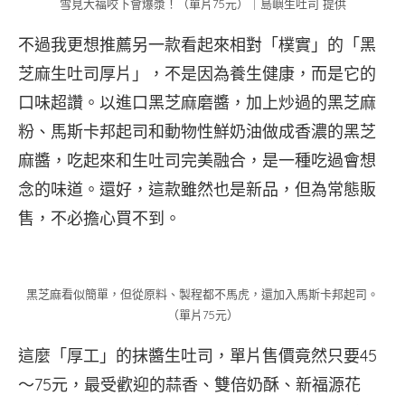
雪見大福咬下會爆漿！（單片75元）｜島嶼生吐司 提供
不過我更想推薦另一款看起來相對「樸實」的「黑
芝麻生吐司厚片」，不是因為養生健康，而是它的
口味超讚。以進口黑芝麻磨醬，加上炒過的黑芝麻
粉、馬斯卡邦起司和動物性鮮奶油做成香濃的黑芝
麻醬，吃起來和生吐司完美融合，是一種吃過會想
念的味道。還好，這款雖然也是新品，但為常態販
售，不必擔心買不到。
黑芝麻看似簡單，但從原料、製程都不馬虎，還加入馬斯卡邦起司。
（單片75元）
這麼「厚工」的抹醬生吐司，單片售價竟然只要45
～75元，最受歡迎的蒜香、雙倍奶酥、新福源花