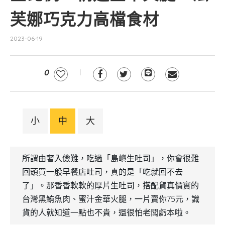
芙娜巧克力高檔食材
2023-06-19
0
小
中
大
所謂由奢入儉難，吃過「島嶼生吐司」，你會很難
回頭買一般早餐店吐司，真的是「吃就回不去
了」。那香香軟軟的厚片生吐司，搭配貨真價實的
台灣黑鮪魚肉、蜜汁金華火腿，一片賣你75元，識
貨的人就知道一點也不貴，還很怕老闆虧本啦。