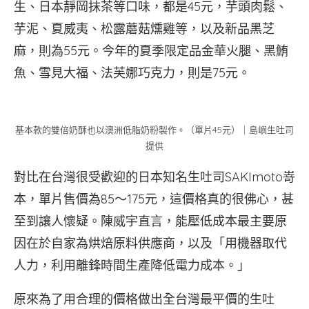
生、日本靜岡抹茶等口味，都是45元，芋頭肉鬆、
芋泥、夏威夷、松露蘑菇燻雞等，以及新品黑芝
麻，則為55元。今年的夏季限定品金華火腿、黑鮪
魚、雪見大福、法芙娜巧克力，則是75元。
基本款的雙倍奶酥也以澳洲低脂奶粉製作。（單片45元）｜島嶼生吐司
提供
對比在台灣很受歡迎的日本知名生吐司SAKImoto嵜
本，單片售價為85～175元，這價格真的很佛心，甚
至到讓人懷疑。陳威宇直言，能壓低成本最主要原
因在於自家為烘焙原料供應商，以及「用機器取代
人力，利用離鋒時間生產降低電力成本。」
原來為了用合理的價格做出全台灣最平價的生吐