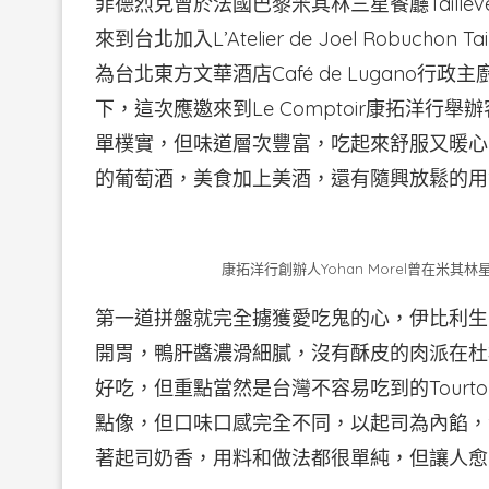
菲德烈克曾於法國巴黎米其林三星餐廳Tailleven
來到台北加入L’Atelier de Joel Robu
為台北東方文華酒店Café de Lugano行政主
下，這次應邀來到Le Comptoir康拓洋
單樸實，但味道層次豐富，吃起來舒服又暖心，搭
的葡萄酒，美食加上美酒，還有隨興放鬆的用
康拓洋行創辦人Yohan Morel曾在米
第一道拼盤就完全擄獲愛吃鬼的心，伊比利生
開胃，鴨肝醬濃滑細膩，沒有酥皮的肉派在杜
好吃，但重點當然是台灣不容易吃到的Tour
點像，但口味口感完全不同，以起司為內餡，
著起司奶香，用料和做法都很單純，但讓人愈