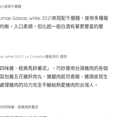
油小波菜千層麵
mas Gassac white 2021來搭配千層麵，使用多種葡
均衡，入口柔順，但比起一般白酒有著更豐富的層
ac white 2021｜Le Comptoir康拓洋行 提供
四味豬、經典馬鈴薯泥」，巧妙運用台灣豬肉的各個
菜包豬五花豬肝肉丸、豬腿肉起司香腸、豬頭皮搭生
處理豬肉的功力完全不輸給熱愛豬肉的台灣人。
鄉村四味豬、經典馬鈴薯泥