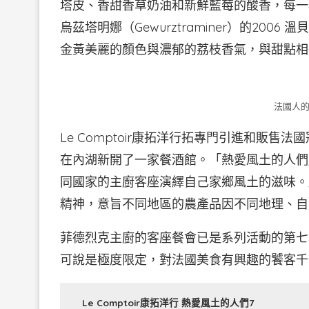
塔皮、香甜香草奶油和新鮮藍莓的酸香，每一
烏茲塔明娜（Gewurztraminer）的20
金黃美麗的顏色與濃郁的荔枝香氣，與甜點相
法國人的
Le Comptoir康拓洋行拓專門引進和販
在內湖新開了一家餐酒館。「熱愛風土的人們
同國家的主廚客座演繹自己家鄉風土的滋味。所謂
精神，意旨不同地區的農產品因不同地理、自
菲德烈克主廚的客座餐會已是系列活動的第七場
可說是極度限定，對法國美食有興趣的饕客千
Le Comptoir康拓洋行 熱愛風土的人們7