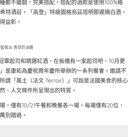
種都不搶戲，完美搭配。搭配的酒款是使用100%格
06 溫貝希特酒莊・「高登」特級園格烏茲塔明那遲摘白酒，
得益彰。
藍莓派 香草奶油醬
售法國冠軍起司和精選紅酒，在板橋有一家起司吧，10月更
」是康拓為慶祝周年慶所舉辦的一系列餐會，邀請不
「風土（法文 Terroir）」可說是法國美食的核心
然、人文條件所呈現出的特質。
，僅有10/21午餐和晚餐各一場，每場僅有20位，
萬別錯過。