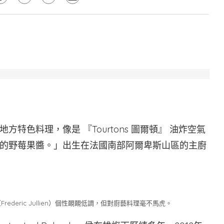
特色料理，像是 『Tourtons 圖爾頓』 油炸空氣
的野莓果醬。」出生在法國南部阿爾卑斯山區的主廚
deric Jullien）個性靦靦低調，但對廚藝料理毫不馬虎。