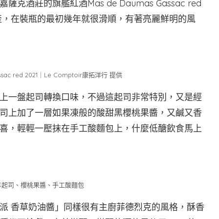
的旗艦紅酒Mas de Daumas Gassac red
生產，在裝瓶的最初幾年就很滑順，有著亮麗鮮明的風
ac red 2021｜Le Comptoir康拓洋行 提供
上一盤起司轉換口味，不過這起司非常特別，又是經
司上加了一層如果凍般的酸甜黑櫻桃果醬，又鹹又香
喜，輕輕一壓抹在手工酸麵包上，什麼低醣飲食馬上
羊起司、櫻桃果醬、手工酸麵包
派 香草奶油醬」同樣很有主廚菲德烈克的風格，酥香