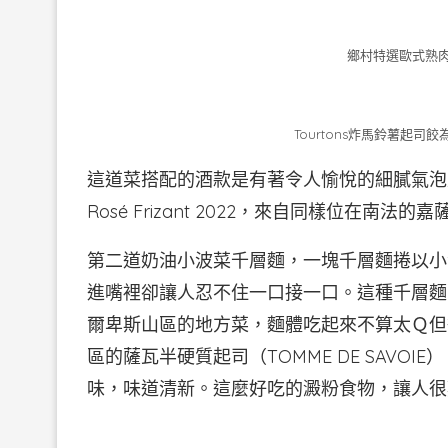
鄉村特選歐式熟
Tourtons炸馬鈴薯起
這道菜搭配的酒款是有著令人愉悅的細膩氣泡及清新口
Rosé Frizant 2022，來自同樣位在南
第二道奶油小波菜千層麵，一塊千層麵捲以小
進嘴裡卻讓人忍不住一口接一口。這種千層麵
爾卑斯山區的地方菜，麵體吃起來不算太Ｑ但
區的薩瓦半硬質起司（TOMME DE SAV
味，味道清新。這麼好吃的澱粉食物，讓人很