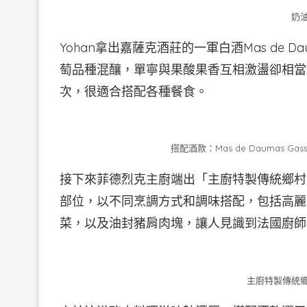
奶
Yohan拿出嘉薩克酒莊的一軍白酒Mas de Dau
萄品種混釀，單寧與果酸果香互相激盪卻相當
次，很適合搭配各種餐食。
搭配酒款：Mas de Daumas Gass
接下來菲德烈克主廚端出「主廚特製傳統鄉村
部位，以不同烹調方式和調味搭配，包括高麗
菜，以及油封豬肩肉塊，讓人見識到法國廚師
主廚特製傳統