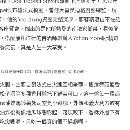
t、Joel Robuchon侯布雄旗下歷練多年，2012年
chon Taipei侯布雄法式餐廳，曾任大直英迪格廚藝總監，現
廚。他的fine dining資歷完整深厚，廚藝精湛自不在話
行舉辦客座餐會，端出的是他所熱愛的南法家鄉菜，看似簡
配康拓洋行的侍酒師創辦人Yohan Morel所精選
餐氣氛，真是人生一大享受。
其林星級餐廳擔任侍酒師，挑選酒款經驗豐富且別出心裁。
火腿、主廚自製法式白火腿互相爭寵，醋漬舞菇酸香
松子酒等多種香料襯托下鮮美可口。這一盤每一種都
tons油炸馬鈴薯起司空氣小麵枕，外觀和義大利方餃有
油炸後就像地瓜球般膨起，喀吱咬下，香酥外層下有
吃愈唰嘴，只吃一個真的很不過癮啊。