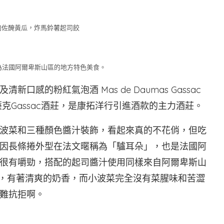
肉佐醃黃瓜，炸馬鈴薯起司餃
司餃為法國阿爾卑斯山區的地方特色美食。
感的粉紅氣泡酒 Mas de Daumas Gassac
法的嘉薩克Gassac酒莊，是康拓洋行引進酒款的主力酒莊。
波菜和三種顏色醬汁裝飾，看起來真的不花俏，但吃
因長條捲外型在法文暱稱為「驢耳朵」，也是法國阿
很有嚼勁，搭配的起司醬汁使用同樣來自阿爾卑斯山
OIE），有著清爽的奶香，而小波菜完全沒有菜腥味和苦澀
難抗拒啊。