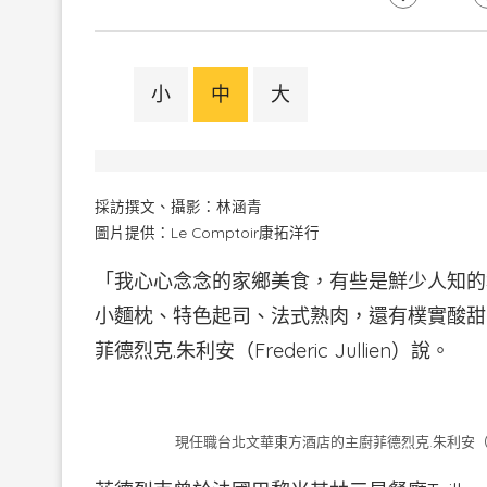
小
中
大
採訪撰文、攝影：林涵青
圖片提供：Le Comptoir康拓洋行
「我心心念念的家鄉美食，有些是鮮少人知的地方
小麵枕、特色起司、法式熟肉，還有樸實酸甜
菲德烈克.朱利安（Frederic Jullien）說。
現任職台北文華東方酒店的主廚菲德烈克.朱利安（Fre