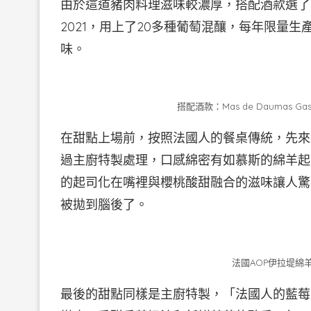
由於這道豬肉料理滋味較濃厚，搭配酒款選了嘉薩克酒莊
2021，用上了20多種葡萄混釀，每年限量
味。
搭配酒款：Mas de Daumas Gass
在甜點上場前，按照法國人的餐桌傳統，先來
過主廚特製處理，口感綿密有如慕斯的綿羊起
的起司化在嘴裡與櫻桃酸甜融合的滋味讓人驚
被拋到腦後了。
法國AOP伊拉堤綿
最後的甜點同樣是主廚特製，「法國人的藍莓