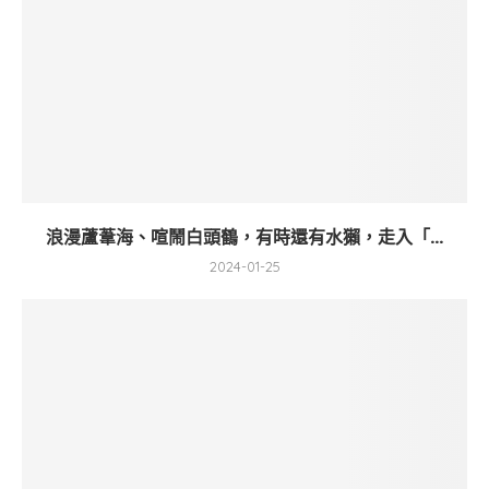
浪漫蘆葦海、喧鬧白頭鶴，有時還有水獺，走入「...
2024-01-25