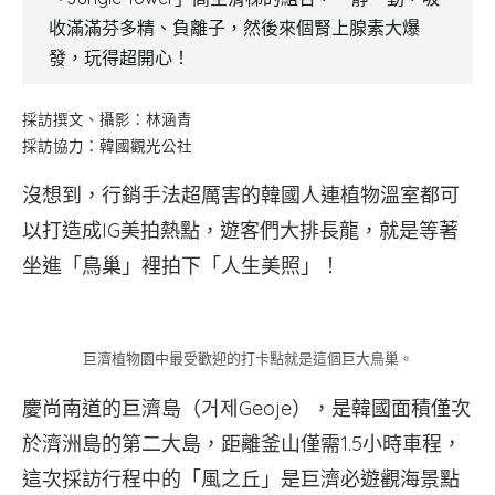
收滿滿芬多精、負離子，然後來個腎上腺素大爆
發，玩得超開心！
採訪撰文、攝影：林涵青
採訪協力：韓國觀光公社
沒想到，行銷手法超厲害的韓國人連植物溫室都可
以打造成IG美拍熱點，遊客們大排長龍，就是等著
坐進「鳥巢」裡拍下「人生美照」！
巨濟植物園中最受歡迎的打卡點就是這個巨大鳥巢。
慶尚南道的巨濟島（거제Geoje），是韓國面積僅次
於濟洲島的第二大島，距離釜山僅需1.5小時車程，
這次採訪行程中的「風之丘」是巨濟必遊觀海景點