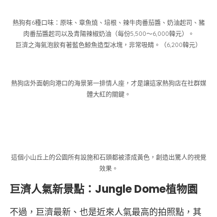
熱狗有6種口味：原味、章魚燒、培根、辣牛肉番茄醬、奶油起司、豬
肉番茄醬起司以及青陽辣椒奶油（每份5,500～6,000韓元）。
巨濟之海氣泡飲有著藍色鯨魚造型冰塊，非常吸睛。（6,200韓元）
熱狗店外面朝向港口的海景第一排情人座，才是讓這家熱狗店在社群媒
體大紅的關鍵。
這個小山丘上的公園所有設施和石頭都被漆成黃色，創造出驚人的視覺
效果。
巨濟人氣新景點：Jungle Dome植物園
不過，巨濟最新、也是近來人氣最高的拍照點，其