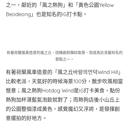
之一，鄰近的「風之熱狗」和「黃色公園Yellow
Beodeong」也是知名的IG打卡點。
有著荷蘭風車造景的風之丘，因韓劇和韓綜取景，而成為巨濟最知名的
景點之一。
有著荷蘭風車造景的「風之丘바람의언덕Wind Hill」
比較老派，天氣好的時候海景100分，散步吹風相當
愜意；風之熱狗Hotdog Wind是IG打卡美食，點份
熱狗加杯湛藍氣泡飲就對了；而熱狗店後小山丘上
的公園整個漆成黃色，感覺魔幻又浮誇，是發揮創
意擺拍的好地方。