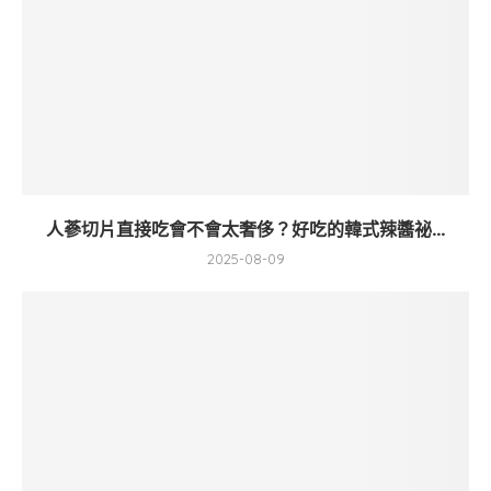
人蔘切片直接吃會不會太奢侈？好吃的韓式辣醬祕...
2025-08-09