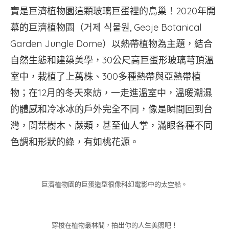
實是巨濟植物園這顆玻璃巨蛋裡的鳥巢！2020年開
幕的巨濟植物園（거제 식물원, Geoje Botanical
Garden Jungle Dome）以熱帶植物為主題，結合
自然生態和建築美學，30公尺高巨蛋形玻璃芎頂溫
室中，栽植了上萬株、300多種熱帶與亞熱帶植
物；在12月的冬天來訪，一走進溫室中，溫暖潮濕
的體感和冷冰冰的戶外完全不同，像是瞬間回到台
灣，闊葉樹木、蕨類，甚至仙人掌，滿眼各種不同
色調和形狀的綠，有如桃花源。
巨濟植物園的巨蛋造型很像科幻電影中的太空船。
穿梭在植物叢林間，拍出你的人生美照吧！