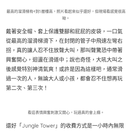
最高的溜滑梯有4到5層樓高，照片看起來似乎還好，但現場看感覺很高
呦。
戴著安全帽、套上保護雙腳和屁屁的皮袋，一口氣
從最高的溜滑梯滑下，在封閉的管子中飛速左彎右
拐，真的讓人忍不住放聲大叫，那叫聲驚恐中帶著
興奮開心，迴盪在滑道中；說也奇怪，大吼大叫之
後感覺特別神清氣爽！或許是因為這樣吧，通常滑
過一次的人，無論大人或小孩，都會忍不住想再玩
第二次、第三次！
看這表情興奮刺激又開心，玩過真的會上癮。
還好「Jungle Tower」的收費方式是一小時內無限