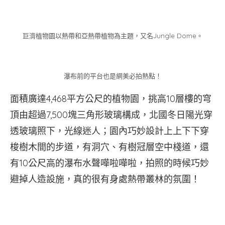
巨濟植物園以熱帶和亞熱帶植物為主題，又名Jungle Dome。
瀑布前的平台也是網美必拍熱點！
面積廣達4,468平方公尺的植物園，挑高10層樓的穹
頂由超過7,500塊三角形玻璃構成，北國冬日陽光穿
透玻璃照下，光線迷人；園內巧妙設計上上下下穿
梭樹木間的步道，有洞穴、有樹冠層空中棧道，還
有10公尺高的瀑布水聲嘩啦嘩啦，拍照的時候巧妙
避掉人造設施，真的很有身處熱帶叢林的氛圍！