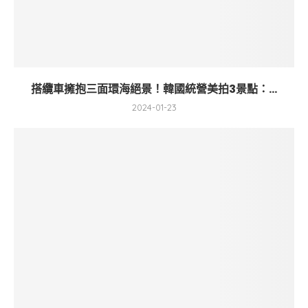
搭纜車擁抱三面環海絕景！韓國統營美拍3景點：...
2024-01-23