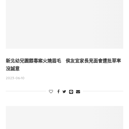
新北幼兒園餵毒案火燒眉毛 侯友宜家長見面會遭批草率
沒誠意
2023-06-10