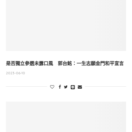
是否獨立參選未露口風 郭台銘：一生志願金門和平宣言
2023-06-10