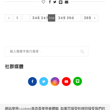
1
346
347
349
350
369
...
348
...
社群媒體
網站使用cookies來改善使用者體驗, 如果您接受則視同接受我們的
毅傳媒控股股份有限公司 版權所有，非經授權，不得轉載 All Right Reserved.