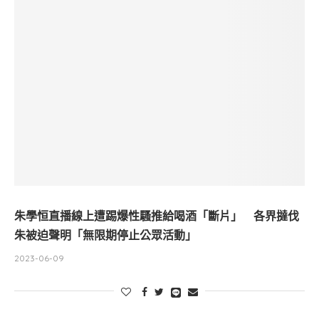
朱學恒直播線上遭踢爆性騷推給喝酒「斷片」 各界撻伐
朱被迫聲明「無限期停止公眾活動」
2023-06-09