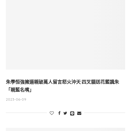
朱學恒強擁逼親破萬人留言怒火沖天 四叉貓送花籃諷朱
「親藍名嘴」
2023-06-09