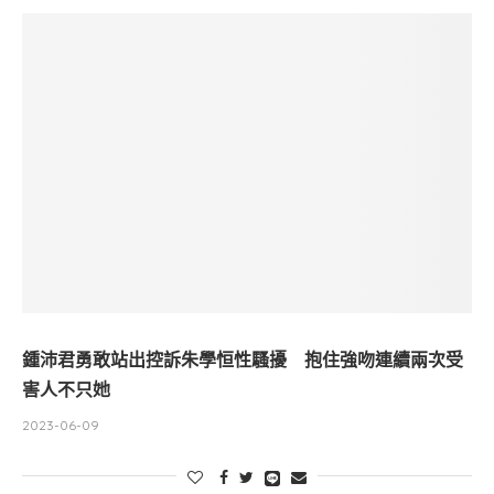
鍾沛君勇敢站出控訴朱學恒性騷擾 抱住強吻連續兩次受
害人不只她
2023-06-09