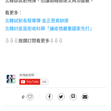
北韓卻試射飛彈，恐讓兩韓關係又再添變數。
看更多：
北韓試射長程導彈 金正恩竟缺席
北韓討疫苗拒收科興「讓疫情嚴重國家先打」
⇩⇩⇩按讚訂閱看更多⇩⇩⇩
0