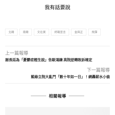
我有話要說
北韓
南韓
文在寅
終戰宣言
金與正
飛彈
上一篇報導
謝長廷為「憂鬱症輕生說」告歐鴻鍊 高院逆轉敗訴確定
下一篇報導
藍綠立院大亂鬥「數十年如一日」！網轟薪水小偷
相關報導