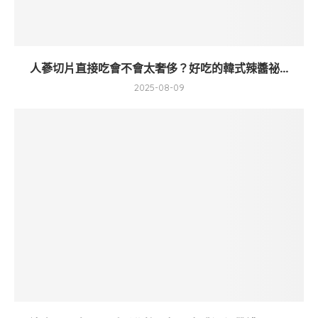
人蔘切片直接吃會不會太奢侈？好吃的韓式辣醬祕...
2025-08-09