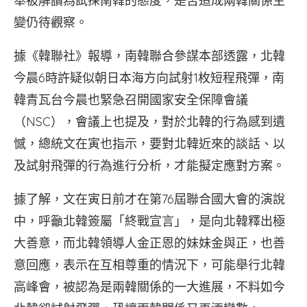
舉被解讀為試探南韓的態度，是否造成兩韓關係生
變仍待觀察。
據《韓聯社》報導，南韓聯合參謀本部透露，北韓
今晨6時許疑似朝日本海方向試射1枚短程飛彈，南
韓青瓦台今晨也緊急召開國家安全保障會議
（NSC），會議上也提及，對於北韓的行為感到遺
憾，總統文在寅也指示，要對北韓近來的談話、以
及試射飛彈的行為進行分析，才能擬定應對方案。
據了解，文在寅日前才在第76屆聯合國大會的演說
中，呼籲北韓簽屬「終戰宣言」，是向北韓釋出極
大善意，而北韓領導人金正恩的妹妹金與正，也善
意回應，表示在互相尊重的情況下，可能舉行北韓
高峰會，被認為是兩韓關係的一大進展，不料如今