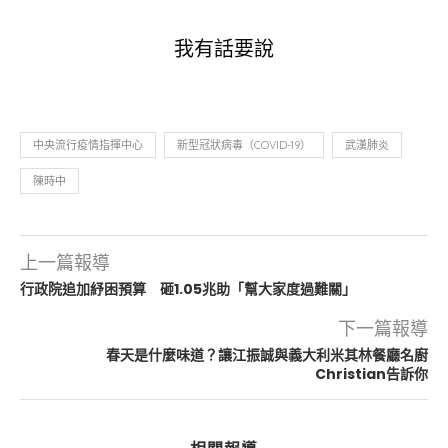
我有話要說
中央流行疫情指揮中心
新型冠狀病毒（COVID-19）
武漢肺炎
陳時中
上一篇報導
行政院追加紓困預算 砸1.05兆助「幫大家度過難關」
下一篇報導
春天是什麼味道？讓江振誠與義大利米其林餐廳名廚
Christian告訴你