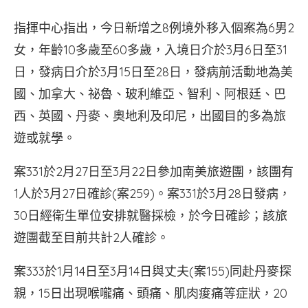
指揮中心指出，今日新增之8例境外移入個案為6男2
女，年齡10多歲至60多歲，入境日介於3月6日至31
日，發病日介於3月15日至28日，發病前活動地為美
國、加拿大、祕魯、玻利維亞、智利、阿根廷、巴
西、英國、丹麥、奧地利及印尼，出國目的多為旅
遊或就學。
案331於2月27日至3月22日參加南美旅遊團，該團有
1人於3月27日確診(案259)。案331於3月28日發病，
30日經衛生單位安排就醫採檢，於今日確診；該旅
遊團截至目前共計2人確診。
案333於1月14日至3月14日與丈夫(案155)同赴丹麥探
親，15日出現喉嚨痛、頭痛、肌肉痠痛等症狀，20