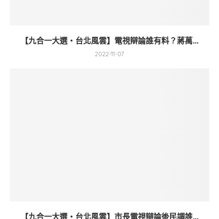
【九合一大選・台北風雲】電視辯論誰有料？蔣萬...
2022-11-07
【九合一大選・台北風雲】市長電視辯論後民調誰...