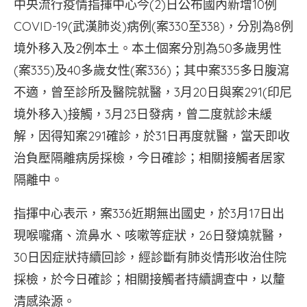
中央流行疫情指揮中心今(2)日公布國內新增10例
COVID-19(武漢肺炎)病例(案330至338)，分別為8例
境外移入及2例本土。本土個案分別為50多歲男性
(案335)及40多歲女性(案336)；其中案335多日腹瀉
不適，曾至診所及醫院就醫，3月20日與案291(印尼
境外移入)接觸，3月23日發病，曾二度就診未緩
解，因得知案291確診，於31日再度就醫，當天即收
治負壓隔離病房採檢，今日確診；相關接觸者居家
隔離中。
指揮中心表示，案336近期無出國史，於3月17日出
現喉嚨痛、流鼻水、咳嗽等症狀，26日發燒就醫，
30日因症狀持續回診，經診斷有肺炎情形收治住院
採檢，於今日確診；相關接觸者持續調查中，以釐
清感染源。