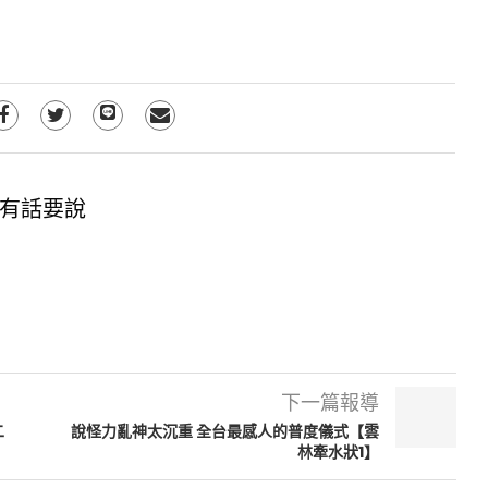
有話要說
下一篇報導
二
說怪力亂神太沉重 全台最感人的普度儀式【雲
林牽水狀1】