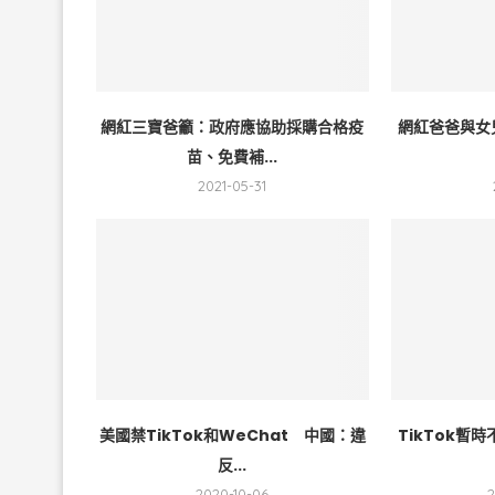
網紅三寶爸籲：政府應協助採購合格疫
網紅爸爸與女兒
苗、免費補...
2021-05-31
美國禁TikTok和WeChat 中國：違
TikTok暫
反...
2020-10-06