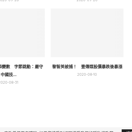
售添變數 字節跳動：嚴守
黎智英被捕！ 壹傳媒股價暴跌後暴漲
中國技...
2020-08-10
2020-08-31
限公司 版權所有，非經授權，不得轉載 All Right Reserved.
Yi Media Inc.
電話：02