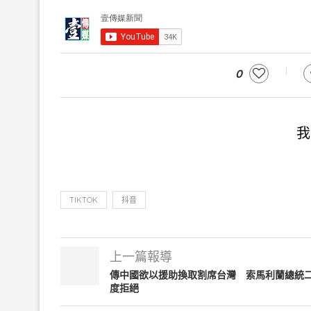
0
我
TIKTOK
抖音
上一篇報導
傳中國欲以援助換取割席台灣 索馬利蘭總統
度拒絕