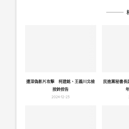
遭深偽影片攻擊 柯建銘、王義川北檢
民進黨秘書長
按鈴控告
年
2024-12-23