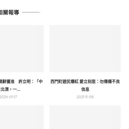
相關報導
請辭獲准 許立明：「中
西門町遊民爆紅 愛立刻思：勿傳播不良
北漂，一...
信息
2024-01-17
2021-11-08