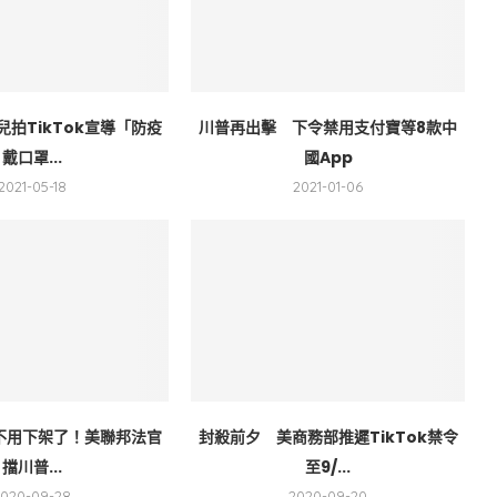
拍TikTok宣導「防疫
川普再出擊 下令禁用支付寶等8款中
戴口罩...
國App
2021-05-18
2021-01-06
時不用下架了！美聯邦法官
封殺前夕 美商務部推遲TikTok禁令
擋川普...
至9/...
2020-09-28
2020-09-20