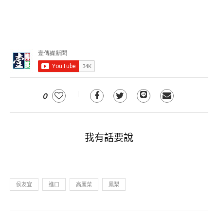
0
我有話要說
侯友宜
進口
高麗菜
鳳梨