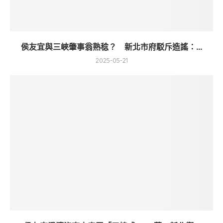
侯友宜與三峽肇事翁熟稔？ 新北市府駁斥造謠：...
2025-05-21