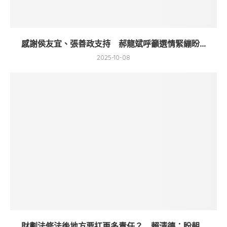
感謝侯友宜、張善政支持 郝龍斌呼籲選情緊繃盼...
2025-10-08
財劃法修法後地方要扛更多責任？ 賴清德：盼朝...