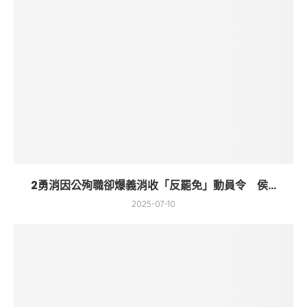
2勇消因公殉職卻爆義消收「反罷免」動員令 侯...
2025-07-10