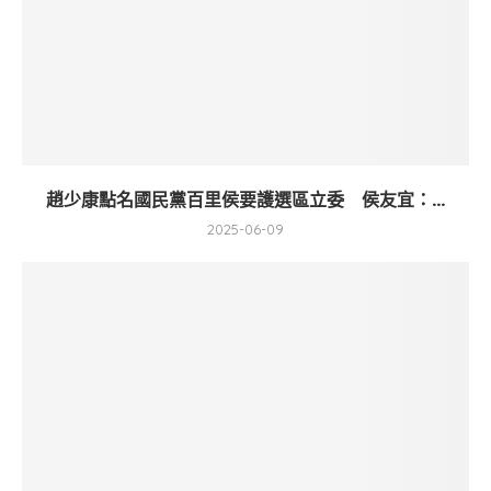
趙少康點名國民黨百里侯要護選區立委 侯友宜：...
2025-06-09