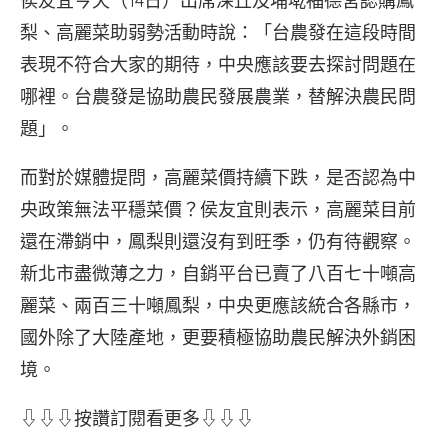
侯友宜今天（14日）出席深丘及埔墘福德宮認購鳳
梨、高麗菜助弱勢活動時說：「台農發在這段時間
表現不符合大家的期待，中央應該要去探討問題在
哪裡。台農發是協助農民發展農業，替解決農民問
題」。
而對於媒體提問，高麗菜價持續下跌，是否認為中
央政策無法平穩菜價？侯友宜則表示，高麗菜目前
還在滯銷中，鳳梨則還沒有到旺季，仍有待觀察。
新北市盡微薄之力，自銷平台已賣了八百七十噸高
麗菜、兩百三十噸鳳梨，中央更應該統合各縣市，
國外除了大陸產地，更要積極協助農民解決外銷困
境。
⇩⇩⇩按讚訂閱看更多⇩⇩⇩