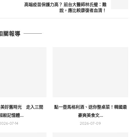
高端疫苗保護力高？ 前台大醫師林氏璧：難
說，應比較康復者血清！
相關報導
州美好舊時光 走入三間
點一壺馬格利酒、送你整桌菜！韓國最
超殺記憶體...
豪爽美食文...
2026-07-14
2026-07-09