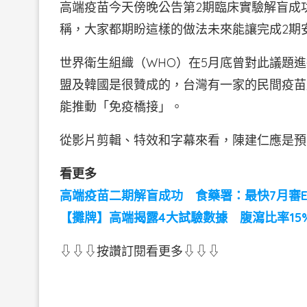
高端疫苗今天傍晚公告第2期臨床實驗解盲成
稱，大家都期盼這樣的做法未來能讓完成2期
世界衛生組織（WHO）在5月底曾對此議題
盟及韓國是很贊成的，台灣有一家的民間疫苗
能推動「免疫橋接」。
從影片剪輯、特效和字幕來看，陳建仁應是預
看更多
高端疫苗二期解盲成功 食藥署：最快7月審E
【攤牌】高端揭露4大試驗數據 腹瀉比率15
⇩⇩⇩按讚訂閱看更多⇩⇩⇩