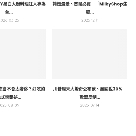
ONLY黑白大廚料理狂人專為
韓妞最愛、首爾必買 「MilkyShop焦
台...
糖...
2026-03-25
2025-12-11
吃會不會太奢侈？好吃的
川普周末大驚奇公布歐、墨關稅30%
式辣醬祕...
歐盟反制...
2025-08-09
2025-07-14