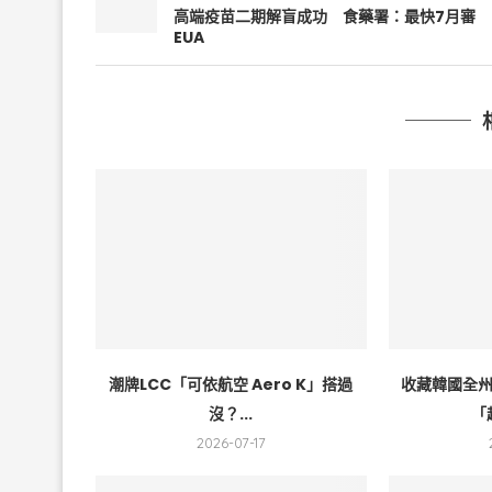
高端疫苗二期解盲成功 食藥署：最快7月審
EUA
潮牌LCC「可依航空 Aero K」搭過
收藏韓國全
沒？...
「
2026-07-17