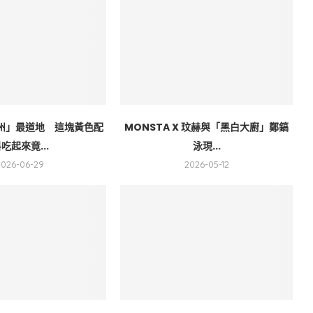
州」最道地 這塊黃色配
MONSTA X 玟赫與「黑白大廚」鄭鎬
吃起來竟...
泳現...
2026-06-29
2026-05-12