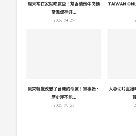
周末宅在家就吃這些！茶香清燉牛肉麵
TAIWAN 
常溫保存好...
2026-04-29
原來韓戰改變了台灣的命運！軍事迷、
人蔘切片直接
歷史迷不能...
韓
2025-08-26