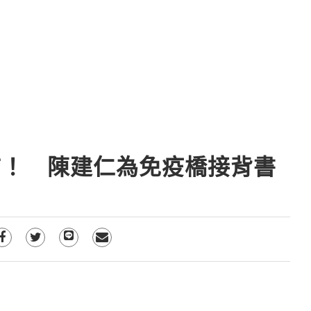
市！ 陳建仁為免疫橋接背書