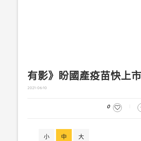
有影》盼國產疫苗快上
2021-06-10
0
小
中
大