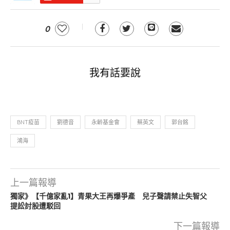
0
我有話要說
BNT疫苗
劉德音
永齡基金會
蔡英文
郭台銘
鴻海
上一篇報導
獨家》【千億家亂1】青果大王再爆爭產 兒子聲請禁止失智父
提訟討股遭駁回
下一篇報導