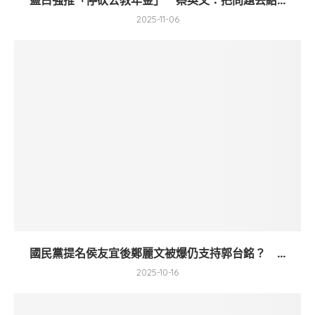
藍白強推「停砍公教年金」 蔡英文：把問題丟給...
2025-11-06
國民黨提名侯友宜後鄭麗文被爆仍支持郭台銘？ ...
2025-10-16