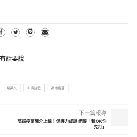
有話要說
蔡英文
血清抗體
高端疫苗
下一篇報導
高端疫苗簡介上線！保護力成謎 網酸「我OK你
先打」