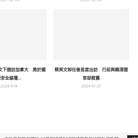
文下週訪加拿大 將於國
蔡英文卸任後首度出訪 行前與賴清德
安全論壇...
官邸敘舊
2024-11-14
2024-10-07
限公司 版權所有，非經授權，不得轉載 All Right Reserved.
Yi Media Inc.
電話：02