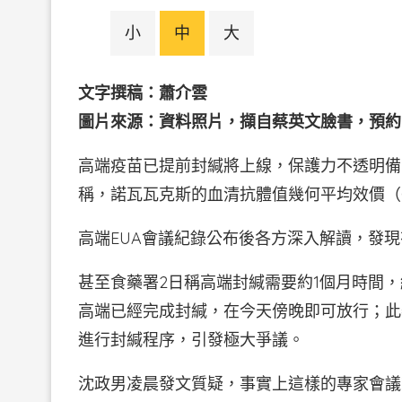
小
中
大
文字撰稿：蕭介雲
圖片來源：資料照片，擷自蔡英文臉書，預約
高端疫苗已提前封緘將上線，保護力不透明備
稱，諾瓦瓦克斯的血清抗體值幾何平均效價（
高端EUA會議紀錄公布後各方深入解讀，發
甚至食藥署2日稱高端封緘需要約1個月時間
高端已經完成封緘，在今天傍晚即可放行；此舉
進行封緘程序，引發極大爭議。
沈政男凌晨發文質疑，事實上這樣的專家會議