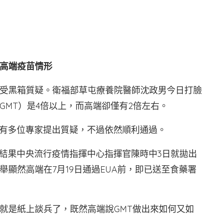
高端疫苗情形
受黑箱質疑。衛福部草屯療養院醫師沈政男今日打臉
GMT）是4倍以上，而高端卻僅有2倍左右。
現有多位專家提出質疑，不過依然順利通過。
，結果中央流行疫情指揮中心指揮官陳時中3日就拋出
顯然高端在7月19日通過EUA前，即已送至食藥署
就是紙上談兵了，既然高端說GMT做出來如何又如