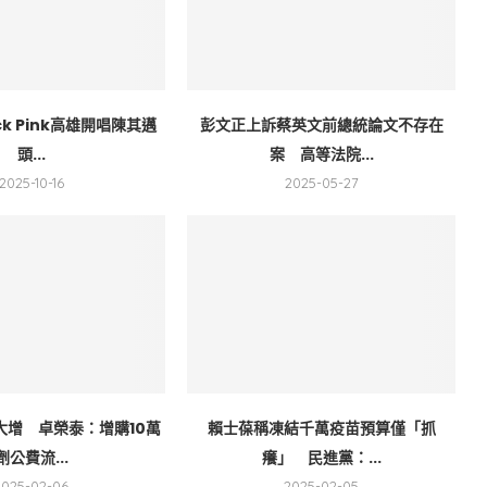
ck Pink高雄開唱陳其邁
彭文正上訴蔡英文前總統論文不存在
頭...
案 高等法院...
2025-10-16
2025-05-27
大增 卓榮泰：增購10萬
賴士葆稱凍結千萬疫苗預算僅「抓
劑公費流...
癢」 民進黨：...
2025-02-06
2025-02-05