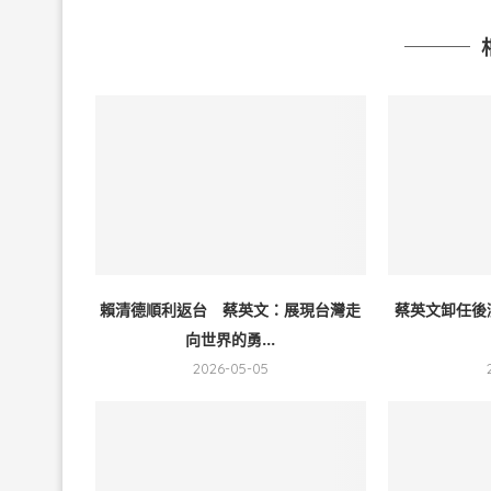
賴清德順利返台 蔡英文：展現台灣走
蔡英文卸任後漲
向世界的勇...
2026-05-05