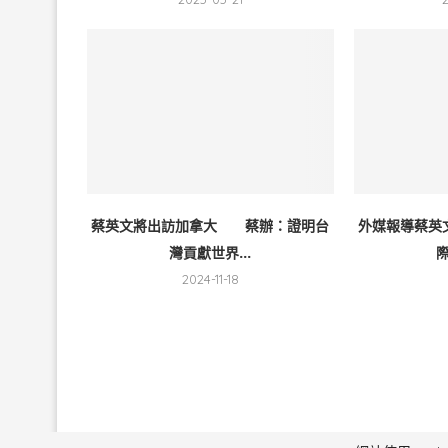
蔡英文將出訪加拿大 蔡辦：證明台
外媒報導蔡英
灣貢獻世界...
際
2024-11-18
毅傳媒控股股份有