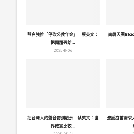
藍白強推「停砍公教年金」 蔡英文：
南韓天團Bla
把問題丟給...
2025-11-06
把台灣人的聲音帶到歐洲 蔡英文：世
流感疫苗需求
界確實比較...
2025-05-21