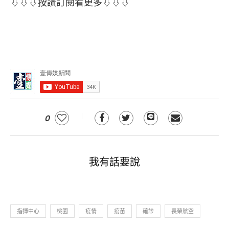
⇩⇩⇩按讚訂閱看更多⇩⇩⇩
0
我有話要說
指揮中心
桃園
疫情
疫苗
確診
長榮航空