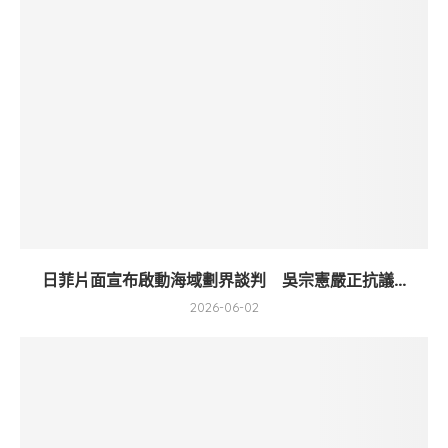
日菲片面宣布啟動海域劃界談判 吳宗憲嚴正抗議...
2026-06-02