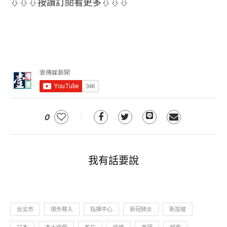
⇩⇩⇩按讚訂閱看更多⇩⇩⇩
0
我有話要說
台北市
境外移入
指揮中心
新冠肺炎
新加坡