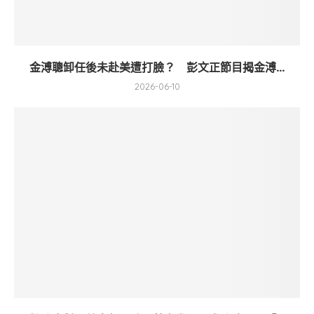
金溥聰卸任後未赴美遭打臉？ 彭文正節目揭金溥...
2026-06-10