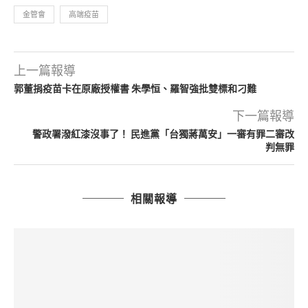
金管會
高端疫苗
上一篇報導
郭董捐疫苗卡在原廠授權書 朱學恒、羅智強批雙標和刁難
下一篇報導
警政署潑紅漆沒事了！ 民進黨「台獨蔣萬安」一審有罪二審改
判無罪
相關報導