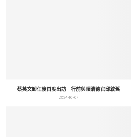
蔡英文卸任後首度出訪 行前與賴清德官邸敘舊
2024-10-07