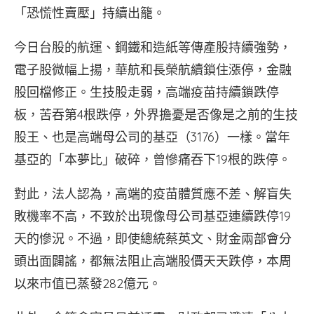
「恐慌性賣壓」持續出籠。
今日台股的航運、鋼鐵和造紙等傳產股持續強勢，
電子股微幅上揚，華航和長榮航續鎖住漲停，金融
股回檔修正。生技股走弱，高端疫苗持續鎖跌停
板，苦吞第4根跌停，外界擔憂是否像是之前的生技
股王、也是高端母公司的基亞（3176）一樣。當年
基亞的「本夢比」破碎，曾慘痛吞下19根的跌停。
對此，法人認為，高端的疫苗體質應不差、解盲失
敗機率不高，不致於出現像母公司基亞連續跌停19
天的慘況。不過，即使總統蔡英文、財金兩部會分
頭出面闢謠，都無法阻止高端股價天天跌停，本周
以來市值已蒸發282億元。