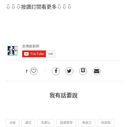
⇩⇩⇩按讚訂閱看更多⇩⇩⇩
1
我有話要說
台股
基亞
本夢比
股票跌停
蔡英文
財政部