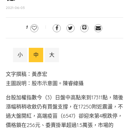
2021-06-03
1
小
中
大
文字撰稿：黃彥宏
主圖說明：股市示意圖。陳睿緯攝
台股加權指數今（3）日盤中高點來到17311點，隨後
漲幅稍稍收斂仍有買盤支撐，在17250附近震盪，不
過大盤開紅，高端疫苗（6547）卻迎來第4根跌停，
價格鎖在256元、委賣掛單超過1.5萬張，市場的