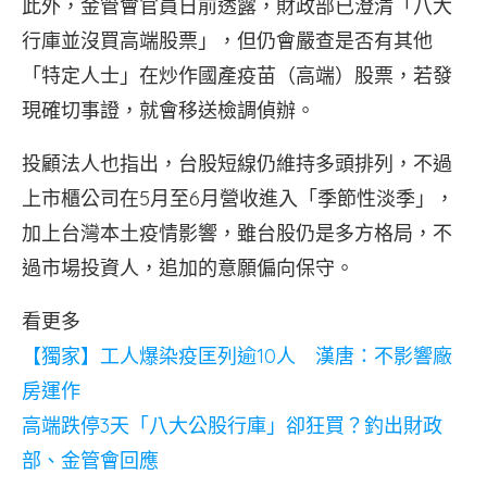
此外，金管會官員日前透露，財政部已澄清「八大
行庫並沒買高端股票」，但仍會嚴查是否有其他
「特定人士」在炒作國產疫苗（高端）股票，若發
現確切事證，就會移送檢調偵辦。
投顧法人也指出，台股短線仍維持多頭排列，不過
上市櫃公司在5月至6月營收進入「季節性淡季」，
加上台灣本土疫情影響，雖台股仍是多方格局，不
過市場投資人，追加的意願偏向保守。
看更多
【獨家】工人爆染疫匡列逾10人 漢唐：不影響廠
房運作
高端跌停3天「八大公股行庫」卻狂買？釣出財政
部、金管會回應