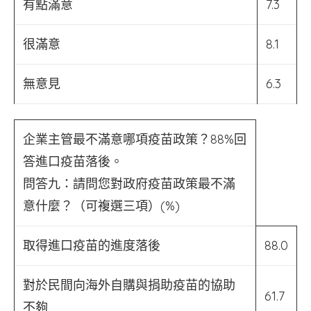
有點滿意
7.3
很滿意
8.1
無意見
6.3
企業主管最不滿意哪項疫苗政策？88%回
答進口疫苗落後。
問答九：請問您對政府疫苗政策最不滿
意什麼？（可複選三項）(%)
取得進口疫苗的進度落後
88.0
對於民間向海外自購與捐助疫苗的協助
61.7
不夠