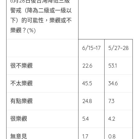
6月28日後台灣降低三級
警戒（降為二級或一級以
下）的可能性，樂觀或不
樂觀？(%)
6/15~17
5/27~28
很不樂觀
22.6
53.1
不太樂觀
45.5
34.6
有點樂觀
24.8
7.3
很樂觀
5.4
4.2
無意見
1.7
0.8