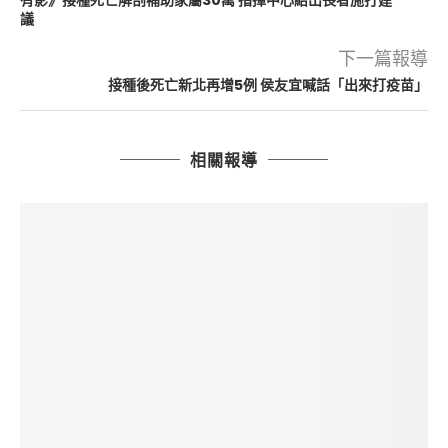
有影》接種死亡解剖補助家屬30萬 指揮中心給出長者施打建
議
下一篇報導
接種後死亡新北再增5例 侯友宜喊話「出來打疫苗」
相關報導