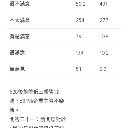
很不滿意
50.2
49.1
不太滿意
23.4
27.7
有點滿意
7.9
10.8
很滿意
13.4
10.2
無意見
5.1
2.2
628後能降低三級警戒
嗎？68.1％企業主管不樂
觀。
問答二十一：請問您對於