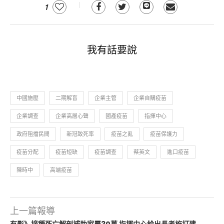
1
我有話要說
中國施壓
二期解盲
企業主管
企業自購疫苗
企業調查
企業高層心聲
國產疫苗
指揮中心
政府阻擋民間
新冠致死率
疫苗之亂
疫苗保護力
疫苗分配
疫苗短缺
疫苗調查
蔡英文
進口疫苗
陳時中
高端疫苗
上一篇報導