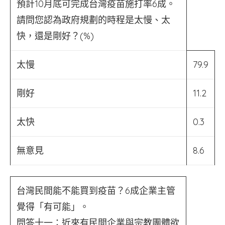
預計10月底可完成台灣疫苗施打率6成。
請問您認為政府規劃的時程是太慢、太
快，還是剛好？(%)
太慢
79.9
剛好
11.2
太快
0.3
無意見
8.6
台灣民間能不能買到疫苗？6成企業主管
覺得「有可能」。
問答十一：近來有民間企業與宗教團體欲