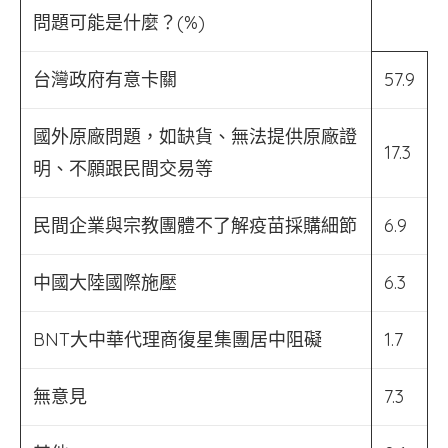
問題可能是什麼？(%)
台灣政府有意卡關
57.9
國外原廠問題，如缺貨、無法提供原廠證
17.3
明、不願跟民間交易等
民間企業與宗教團體不了解疫苗採購細節
6.9
中國大陸國際施壓
6.3
BNT大中華代理商復星集團居中阻礙
1.7
無意見
7.3