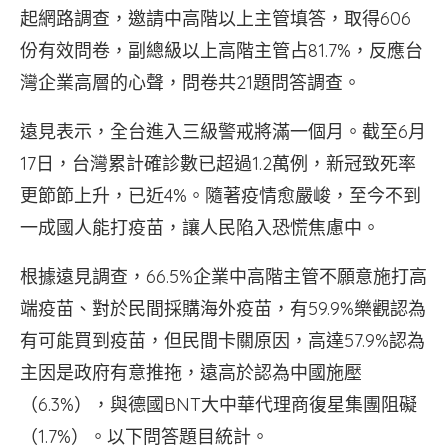
起網路調查，邀請中高階以上主管填答，取得606
份有效問卷，副總級以上高階主管占81.7%，反應台
灣企業高層的心聲，問卷共21題問答調查。
遠見表示，全台進入三級警戒將滿一個月。截至6月
17日，台灣累計確診數已超過1.2萬例，新冠致死率
更節節上升，已近4%。隨著疫情愈嚴峻，至今不到
一成國人能打疫苗，讓人民陷入恐慌焦慮中。
根據遠見調查，66.5%企業中高階主管不願意施打高
端疫苗、對於民間採購海外疫苗，有59.9%樂觀認為
有可能買到疫苗，但民間卡關原因，高達57.9%認為
主因是政府有意推拖，遠高於認為中國施壓
（6.3%），與德國BNT大中華代理商復星集團阻礙
（1.7%）。以下問答題目統計。