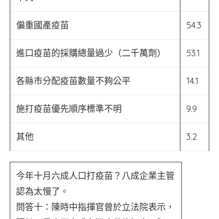
偏重國產疫苗
54.3
進口疫苗的採購總量過少（二千萬劑）
53.1
各縣市分配疫苗數量不夠公平
14.1
施打疫苗優先順序標準不明
9.9
其他
3.2
今年十月六成人口打疫苗？八成企業主管
認為太慢了。
問答十：陳時中指揮官曾於立法院表示，