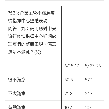
76.3％企業主管不滿意疫
情指揮中心整體表現。
問答十九：請問您對中央
流行疫情指揮中心近期處
理疫情的整體表現，滿意
還是不滿意？(%)
6/15~17
5/27~28
很不滿意
50.5
57.2
不太滿意
25.8
24.8
有點滿意
10.7
10.4