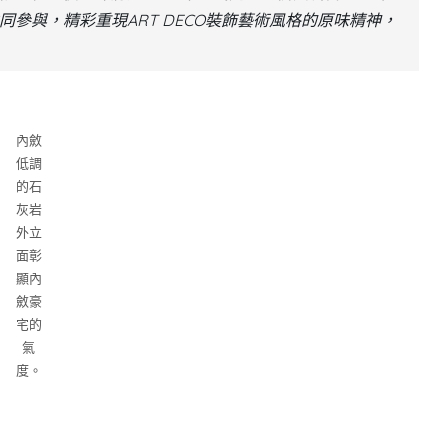
參與，精彩重現ART DECO裝飾藝術風格的原味精神，
內斂
低調
的石
灰岩
外立
面彰
顯內
斂豪
宅的
氣
度。