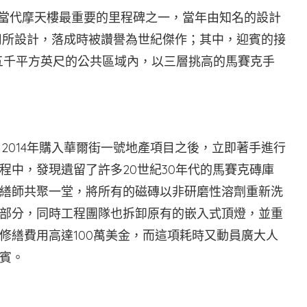
是當代摩天樓最重要的里程碑之一，當年由知名的設計
文信託公司所設計，落成時被讚譽為世紀傑作；其中，迎賓的接
re，於五千平方英尺的公共區域內，以三層挑高的馬賽克手
，自2014年購入華爾街一號地產項目之後，立即著手進行
程中，發現遺留了許多20世紀30年代的馬賽克磚庫
繕師共聚一堂，將所有的磁磚以非研磨性溶劑重新洗
部分，同時工程團隊也拆卸原有的嵌入式頂燈，並重
修繕費用高達100萬美金，而這項耗時又動員廣大人
賓。