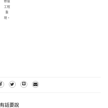
修復
工程
重
現。
有話要說