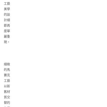
工藝
美學
的設
計細
節再
度華
麗重
現。
細緻
的馬
賽克
工藝
以新
舊材
質交
替的