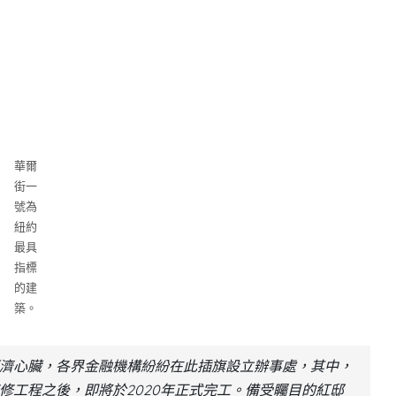
華爾
街一
號為
紐約
最具
指標
的建
築。
濟心臟，各界金融機構紛紛在此插旗設立辦事處，其中，
修工程之後，即將於2020年正式完工。備受矚目的紅邸