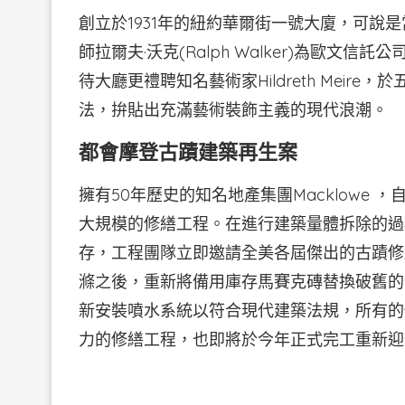
創立於1931年的紐約華爾街一號大廈，可說
師拉爾夫·沃克(Ralph Walker)為歐
待大廳更禮聘知名藝術家Hildreth Mei
法，拚貼出充滿藝術裝飾主義的現代浪潮。
都會摩登古蹟建築再生案
擁有50年歷史的知名地產集團Macklowe 
大規模的修繕工程。在進行建築量體拆除的過
存，工程團隊立即邀請全美各屆傑出的古蹟修
滌之後，重新將備用庫存馬賽克磚替換破舊的
新安裝噴水系統以符合現代建築法規，所有的
力的修繕工程，也即將於今年正式完工重新迎