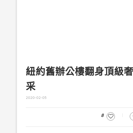
紐約舊辦公樓翻身頂級
采
2020-02-05
8