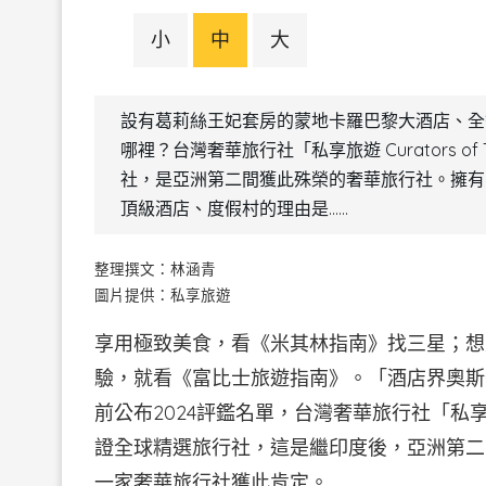
小
中
大
設有葛莉絲王妃套房的蒙地卡羅巴黎大酒店、全
哪裡？台灣奢華旅行社「私享旅遊 Curators o
社，是亞洲第二間獲此殊榮的奢華旅行社。擁有
頂級酒店、度假村的理由是……
整理撰文：林涵青
圖片提供：私享旅遊
享用極致美食，看《米其林指南》找三星；想
驗，就看《富比士旅遊指南》。「酒店界奧斯卡」《富
前公布2024評鑑名單，台灣奢華旅行社「私享旅遊 
證全球精選旅行社，這是繼印度後，亞洲第二
一家奢華旅行社獲此肯定。