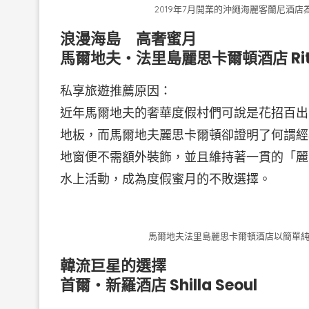
2019年7月開業的沖繩海麗客蘭尼酒
浪漫海島 高奢蜜月
馬爾地夫・法里島麗思卡爾頓酒店 Ritz-Carl
私享旅遊推薦原因：
近年馬爾地夫的奢華度假村們可說是花招百出
地板，而馬爾地夫麗思卡爾頓卻證明了何謂經
地窗便不需額外裝飾，並且維持著一貫的「麗
水上活動，成為度假蜜月的不敗選擇。
馬爾地夫法里島麗思卡爾頓酒店以簡單純
韓流巨星的選擇
首爾・新羅酒店 Shilla Seoul