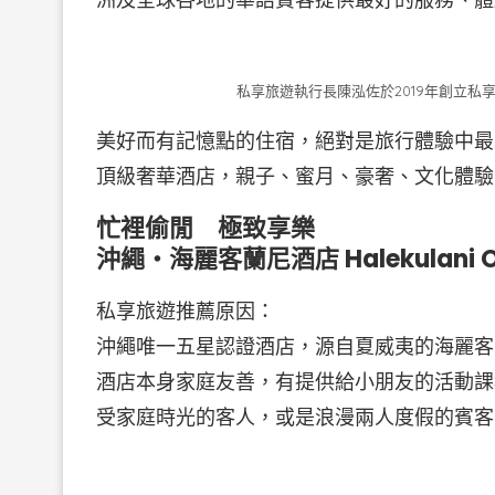
私享旅遊執行長陳泓佐於2019年創立私
美好而有記憶點的住宿，絕對是旅行體驗中最
頂級奢華酒店，親子、蜜月、豪奢、文化體驗
忙裡偷閒 極致享樂
沖繩・海麗客蘭尼酒店 Halekulani O
私享旅遊推薦原因：
沖繩唯一五星認證酒店，源自夏威夷的海麗客
酒店本身家庭友善，有提供給小朋友的活動課
受家庭時光的客人，或是浪漫兩人度假的賓客