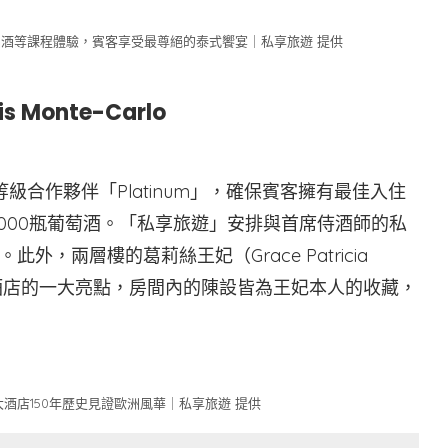
酒等課程體驗，賓客享受最尊絕的泰式饗宴｜私享旅遊 提供
 Monte-Carlo
級合作夥伴「Platinum」，確保賓客擁有最佳入住
,000瓶葡萄酒。「私享旅遊」安排與首席侍酒師的私
，兩層樓的葛莉絲王妃（Grace Patricia
是酒店的一大亮點，房間內的陳設皆為王妃本人的收藏，
酒店150年歷史見證歐洲風華｜私享旅遊 提供