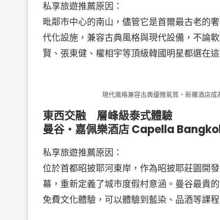
私享旅遊推薦原因：
毗鄰市中心的南山，儘管它是首爾最古老的奢
代化設施，兼容古典風格與現代設備，不論軟
賢、張東健、權相宇等頂級韓國明星都選在這
現代風格兼容古典優雅氣質，新羅酒店成
東西交融 層峰級泰式體驗
曼谷・嘉佩樂酒店 Capella Bangko
私享旅遊推薦原因：
位於首都昭披耶河東岸，作為昭披耶莊園開發
幕，重新定義了城市度假村意涵。曼谷最貴的
免費文化體驗，可以體驗到藍染、品酒等課程