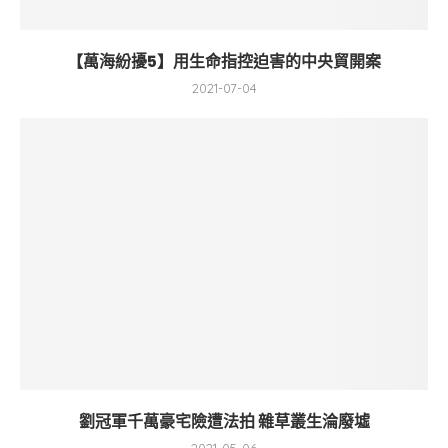
【萬海紛擾5】用生命指控迫害的中央貿開案
2021-07-04
劉冠軍千萬豪宅險遭法拍 雜草叢生淪廢墟