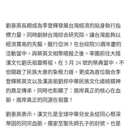
劉泰英長期成為李登輝發展台灣經濟的貼身執行指
標力量，同時創辦台灣綜合研究院，讓台灣能夠以
經濟寶島的先驅，龍行亞洲！在台綜院30週年慶的
活動當中，與蔡英文相聚晤敍之後，率團前往大陸
漢文化劉氏祖靈祭祖，在 3 月 24 號的祭典當中，不
但開啟了民族大意的紮根力道，更成為首位融合李
登輝蔡英文以及漢高祖劉邦中華民族文化道統精神
的鼎足傳承，同時也彰顯了：兩岸真正的核心在血
脈，兩岸真正的同源在祖靈！
劉泰英表示，漢文化是全球中華兒女永結同心根深
蒂固的同宗血脈，儒家至聖先師孔子的封號，也是