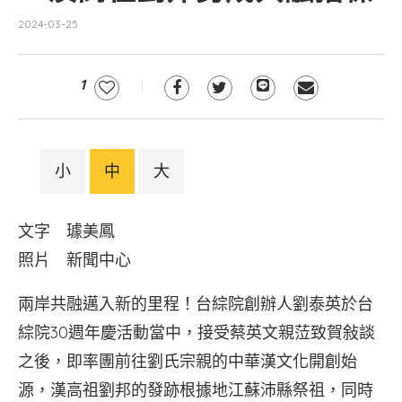
2024-03-25
1
小
中
大
文字 璩美鳳
照片 新聞中心
兩岸共融邁入新的里程！台綜院創辦人劉泰英於台
綜院30週年慶活動當中，接受蔡英文親𦲷致賀敍談
之後，即率團前往劉氏宗親的中華漢文化開創始
源，漢高祖劉邦的發跡根據地江蘇沛縣祭祖，同時