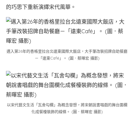
的巧思下重新演繹宋代風華。
邁入第26年的香格里拉台北遠東國際大飯店，大手筆改裝招牌自助餐廳
－「遠東Café」。 (圖．蔡暉宏 攝影)
以宋代藝文生活「瓦舍勾欄」為概念發想，將宋朝說書唱戲的舞台圍欄
化成餐檯裝飾的線條。 (圖．蔡暉宏 攝影)