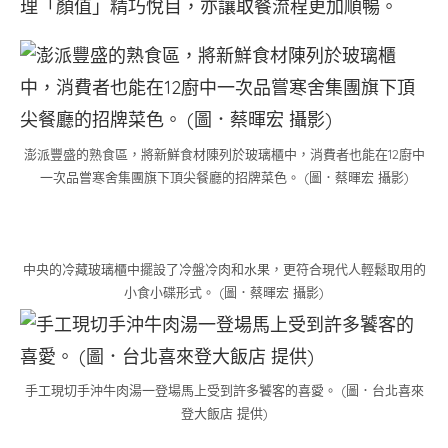
理「顏值」精巧悅目，亦讓取餐流程更加順暢。
澎派豐盛的熟食區，將新鮮食材陳列於玻璃櫃中，消費者也能在12廚中
一次品嘗寒舍集團旗下頂尖餐廳的招牌菜色。 (圖．蔡暉宏 攝影)
中央的冷藏玻璃櫃中擺設了冷盤冷肉和水果，更符合現代人輕鬆取用的
小食小碟形式。 (圖．蔡暉宏 攝影)
手工現切手沖牛肉湯一登場馬上受到許多饕客的喜愛。 (圖．台北喜來
登大飯店 提供)