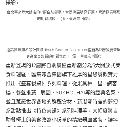
台北喜來登大飯店的12廚自助餐廳，空間挑高明亮舒適，營造愜意輕鬆
的用餐環境。 (圖．蔡暉宏 攝影)
邀請國際知名設計團隊Hirsch Bedner Associates重新為12廚餐廳型塑
更為摩登輕鬆的用餐氛圍。 (圖．蔡暉宏 攝影)
重新登場的12廚將自助餐檯重新劃分為5大開放式美
食料理區，匯集寒舍集團旗下雄厚的星級餐飲實力
推出《盛宴餐桌》系列料理，從米其林二星—請客
樓、餐盤推薦—辰園、SUKHOTHAI等的經典名菜，
並且蒐羅世界各地的鮮選食材、新潮零時差的夢幻
系甜點推出《特色美饌》系列料理等，大幅度將自
助餐檯上的美食改為小份量的精緻器皿盛裝，讓料