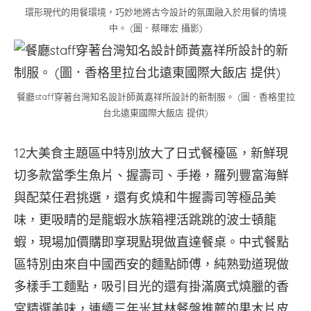
環形現代的用餐環境，巧妙地將古今設計的氛圍融入於用餐的情境
中。 (圖．蔡暉宏 攝影)
餐廳staff穿著台灣知名設計師黃嘉祥所設計的新制服。 (圖．香格里拉
台北遠東國際大飯店 提供)
12大美食主題區中特別放大了日式餐檯區，新鮮現
切多款當季生魚片、握壽司、手捲，羅列豐富海鮮
與配菜任君挑選，還有炙燒和牛握壽司等極品美
味，更吸睛的是龍蝦水族箱裡活跳跳的波士頓龍
蝦，現場加價購即享現點現做直達餐桌。中式餐點
區特別由來自中國西安的麵點師傅，純熟勁道現做
多樣手工麵點，吸引目光的還有掛滿廣式燒臘的香
宮精選美味，連續三年米其林餐盤推薦的果木片皮