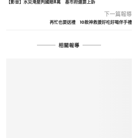
【影音】水災淹屋判國賠8萬 基市府還要上訴
下一篇報導
再忙也要送禮 10款神救援好吃好喝伴手禮
相關報導