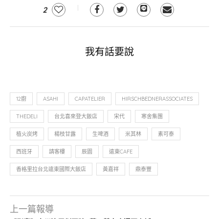
2
我有話要說
12廚
ASAHI
CAPATELIER
HIRSCHBEDNERASSOCIATES
THEDELI
台北喜來登大飯店
宋代
寒舍集團
植火炭烤
楊枝甘露
生啤酒
米其林
素可泰
西班牙
請客樓
辰園
遠東CAFE
香格里拉台北遠東國際大飯店
黃嘉祥
鼎泰豐
上一篇報導