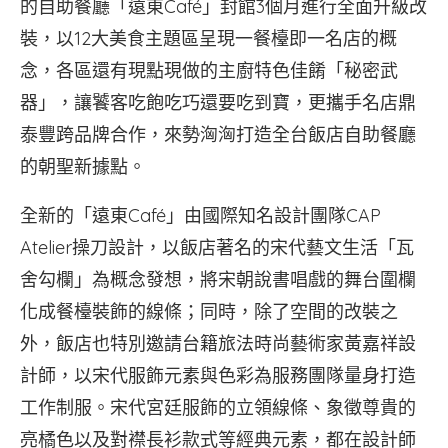
的自助餐廳「遠東Café」封館3個月進行全面升級改
裝，以12大美食主題區呈現一餐檯即一名店的概
念，各區還有現點現做的主廚特色佳餚「秘密武
器」，讓饕客吃飽吃巧還要吃到寶，更攜手名店鼎
泰豐跨品牌合作，來勢洶洶打造全台飯店自助餐廳
的朝聖新據點。
全新的「遠東Café」由國際知名設計團隊CAP
Atelier操刀設計，以飯店著名的宋代藝文生活「瓦
舍勾欄」為概念發想，將宋朝說書唱戲的舞台圍欄
化成餐檯裝飾的線條；同時，除了空間的改裝之
外，飯店也特別邀請台籍旅法時尚藝術家黃嘉祥設
計師，以宋代服飾元素與色彩為服務團隊量身打造
工作制服。宋代宮廷服飾的立領線條、象徵尊貴的
亮橘色以及對襟長衫款式等經典元素，都在設計師