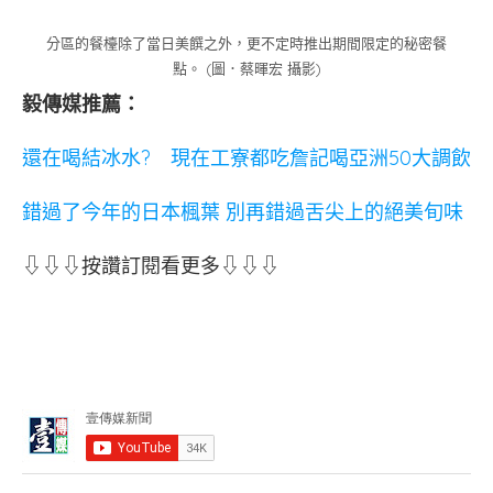
分區的餐檯除了當日美饌之外，更不定時推出期間限定的秘密餐
點。 (圖．蔡暉宏 攝影)
毅傳媒推薦：
還在喝結冰水? 現在工寮都吃詹記喝亞洲50大調飲
錯過了今年的日本楓葉 別再錯過舌尖上的絕美旬味
⇩⇩⇩按讚訂閱看更多⇩⇩⇩