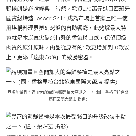
鴨捲餅是必嚐經典。當然，耗資270萬元進口西班牙
國寶級烤爐Josper Grill，成為市場上首家且唯一使
用堪稱料理界夢幻烤爐的自助餐廳，此烤爐最大特
色就是木炭直火碳烤特殊的香氣與口感，保留頂級
肉質的原汁原味，肉品從原有的6款更增加到10款以
上，更添「遠東Café」的致勝密器。
品項加量且空間加大的海鮮餐檯是最大亮點之一。 (圖．香格里拉台北
遠東國際大飯店 提供)