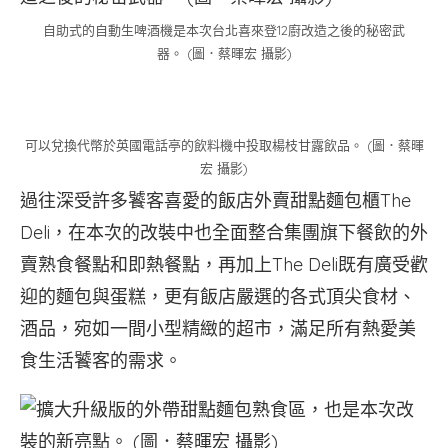
自助式的自動生啤酒機是本次台北喜來登12廚改造之後的秘密武
器。 (圖．蔡暉宏 攝影)
可以兌換代幣於英國電話亭的飲料機中投取楊枝甘露飲品。 (圖．蔡暉
宏 攝影)
過往深受許多饕客喜愛的飯店外賣甜點麵包櫃The
Deli，在本次的改裝中也全面整合集團旗下餐飲的外
賣熟食餐點和即熱餐點，再加上The Deli既有廣受歡
迎的麵包與蛋糕，更有飯店嚴選的各式頂尖食材、
酒品，宛如一間小型精緻的超市，滿足所有熱愛美
食生活饕客的需求。