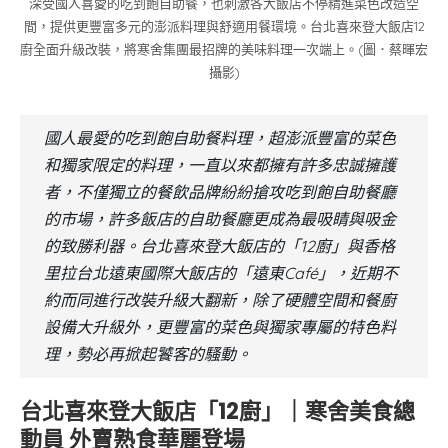
深受國人喜愛的吃到飽自助餐，也刺激各大飯店不停精進菜色改造空
間，提供更豐富多元的澎派料理與舒適用餐環境。台北喜來登大飯店12
廚全面升級改裝，將寒舍集團最招牌的美味料理一次端上。(圖．蔡暉宏
攝影)
國人最愛的吃到飽自助餐料理，超澎派豐富的菜色
和獨家限定的料理，一直以來都擁有許多忠誠擁護
者，不僅獨立的餐飲品牌紛紛搶攻吃到飽自助餐廳
的市場，許多飯店的自助餐廳更成為最吸睛與吸金
的致勝利器。台北喜來登大飯店的「12廚」與香格
里拉台北遠東國際大飯店的「遠東Café」，近期不
約而同進行改裝升級大翻新，除了硬體空間和餐廚
設備大升級外，更豐富的菜色與獨家專屬的特色料
理，勢必再掀起饕客的騷動。
台北喜來登大飯店「12廚」｜寒舍美食總
動員 外賣熟食華麗登場