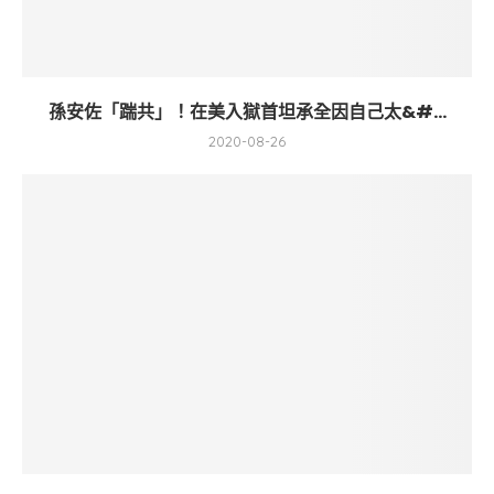
孫安佐「踹共」！在美入獄首坦承全因自己太&#...
2020-08-26