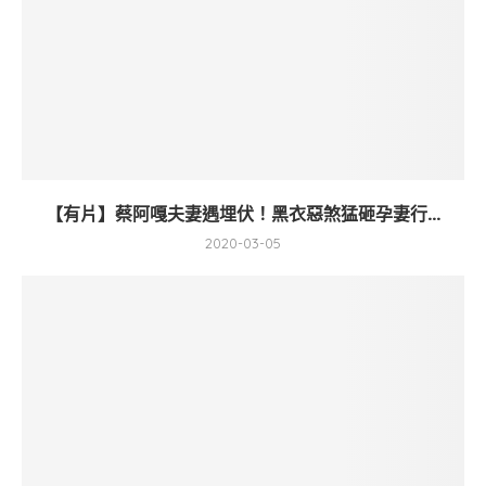
【有片】蔡阿嘎夫妻遇埋伏！黑衣惡煞猛砸孕妻行...
2020-03-05