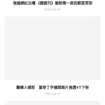
強逼網紅出櫃 《鏡週刊》撤新聞一度拒歉惹眾怒
2020-06-04
蘭嶼人憤怒 童穿丁字褲跳舞片竟遭YT下架
2020-04-21