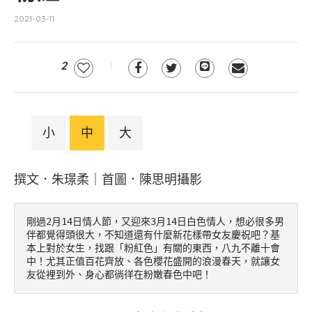
2021-03-11
2
小
中
大
撰文．朱璟柔｜首圖．陳思明攝影
剛過2月14日情人節，又迎來3月14日白色情人，想必很多男
伴都覺得頭很大，不知道還有什麼新花樣帶女友慶祝吧？基
本上對於女生，找跟「粉紅色」有關的東西，八九不離十會
中！尤其正值百花齊放、各色櫻花盛開的浪漫春天，就讓女
友從裡到外、身心都徜徉在粉嫩春色中吧！