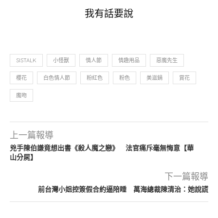
我有話要說
SISTALK
小怪獸
情人節
情趣用品
惡魔先生
櫻花
白色情人節
粉紅色
粉色
美滋鍋
賞花
魔吻
上一篇報導
兇手陳伯謙竟想出書《殺人魔之戀》 法官痛斥毫無悔意【華
山分屍】
下一篇報導
前台灣小姐控簽假合約逼陪睡 萬海總裁陳清治：她說謊