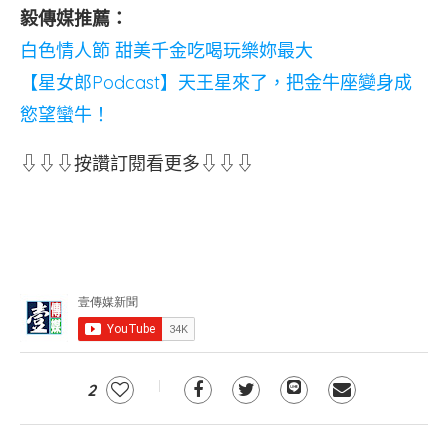
毅傳媒推薦：
白色情人節 甜美千金吃喝玩樂妳最大
【星女郎Podcast】天王星來了，把金牛座變身成
慾望蠻牛！
⇩⇩⇩按讚訂閱看更多⇩⇩⇩
2