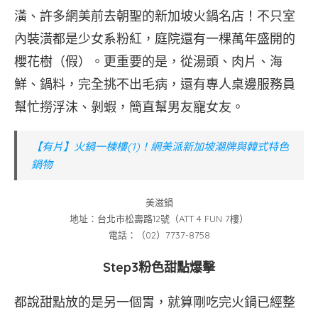
潢、許多網美前去朝聖的新加坡火鍋名店！不只室
內裝潢都是少女系粉紅，庭院還有一棵萬年盛開的
櫻花樹（假）。更重要的是，從湯頭、肉片、海
鮮、鍋料，完全挑不出毛病，還有專人桌邊服務員
幫忙撈浮沫、剝蝦，簡直幫男友寵女友。
【有片】火鍋一棟樓(1)！網美派新加坡潮牌與韓式特色
鍋物
美滋鍋
地址：台北市松壽路12號（ATT 4 FUN 7樓）
電話：（02）7737-8758
Step3粉色甜點爆擊
都說甜點放的是另一個胃，就算剛吃完火鍋已經整