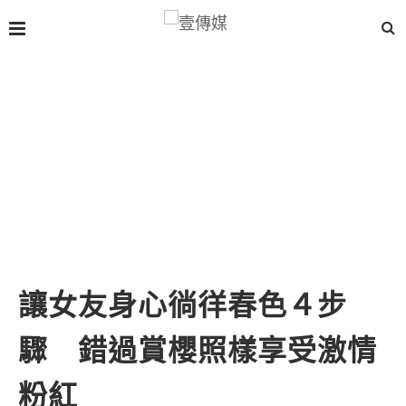
讓女友身心徜徉春色４步
驟 錯過賞櫻照樣享受激情
粉紅