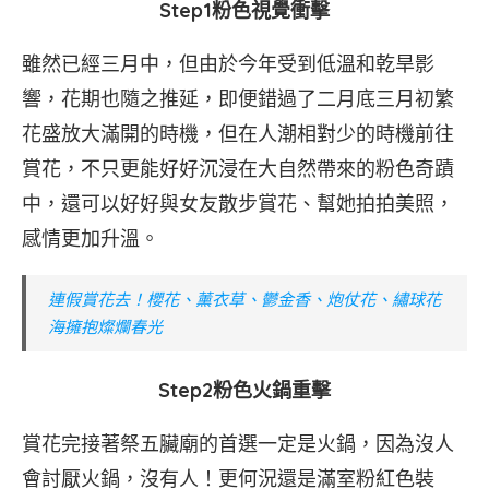
Step1粉色視覺衝擊
雖然已經三月中，但由於今年受到低溫和乾旱影
響，花期也隨之推延，即便錯過了二月底三月初繁
花盛放大滿開的時機，但在人潮相對少的時機前往
賞花，不只更能好好沉浸在大自然帶來的粉色奇蹟
中，還可以好好與女友散步賞花、幫她拍拍美照，
感情更加升溫。
連假賞花去！櫻花、薰衣草、鬱金香、炮仗花、繡球花
海擁抱燦爛春光
Step2粉色火鍋重擊
賞花完接著祭五臟廟的首選一定是火鍋，因為沒人
會討厭火鍋，沒有人！更何況還是滿室粉紅色裝