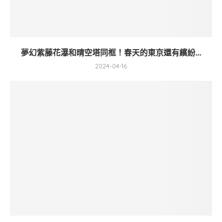
夢幻紫藤花瀑和晴空塔同框！春天的東京還有繽紛...
2024-04-16