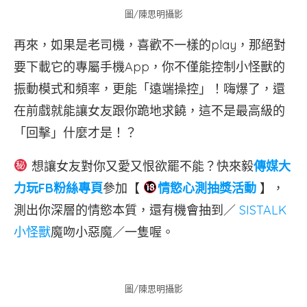
圖/陳思明攝影
再來，如果是老司機，喜歡不一樣的play，那絕對
要下載它的專屬手機App，你不僅能控制小怪獸的
振動模式和頻率，更能「遠端操控」！嗨爆了，還
在前戲就能讓女友跟你跪地求饒，這不是最高級的
「回擊」什麼才是！？
想讓女友對你又愛又恨欲罷不能？快來毅
傳媒大
力玩FB粉絲專頁
參加【
情慾心測抽獎活動
】，
測出你深層的情慾本質，還有機會抽到／
SISTALK
小怪獸
魔吻小惡魔／一隻喔。
圖/陳思明攝影