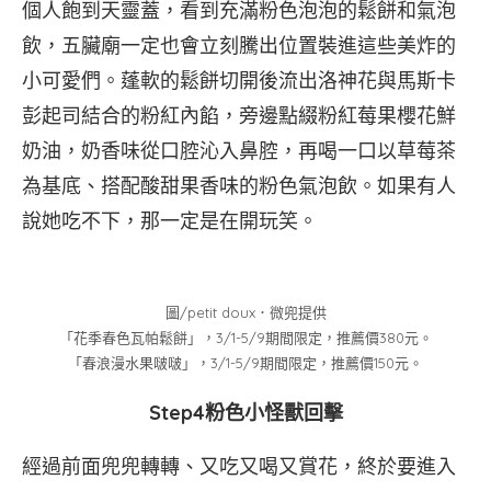
個人飽到天靈蓋，看到充滿粉色泡泡的鬆餅和氣泡
飲，五臟廟一定也會立刻騰出位置裝進這些美炸的
小可愛們。蓬軟的鬆餅切開後流出洛神花與馬斯卡
彭起司結合的粉紅內餡，旁邊點綴粉紅莓果櫻花鮮
奶油，奶香味從口腔沁入鼻腔，再喝一口以草莓茶
為基底、搭配酸甜果香味的粉色氣泡飲。如果有人
說她吃不下，那一定是在開玩笑。
圖/petit doux．微兜提供
「花季春色瓦帕鬆餅」，3/1-5/9期間限定，推薦價380元。
「春浪漫水果啵啵」，3/1-5/9期間限定，推薦價150元。
Step4粉色小怪獸回擊
經過前面兜兜轉轉、又吃又喝又賞花，終於要進入