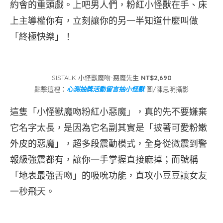
約會的重頭戲。上吧男人們，粉紅小怪獸在手、床
上主導權你有，立刻讓你的另一半知道什麼叫做
「終極快樂」！
SISTALK 小怪獸魔吻-惡魔先生
NT$2,690
點擊這裡：
心測抽獎活動留言抽小怪獸
圖/陳思明攝影
這隻「小怪獸魔吻粉紅小惡魔」，真的先不要嫌棄
它名字太長，是因為它名副其實是「披著可愛粉嫩
外皮的惡魔」，超多段震動模式，全身從微震到警
報級強震都有，讓你一手掌握直接麻掉；而號稱
「地表最強舌吻」的吸吮功能，直攻小豆豆讓女友
一秒飛天。