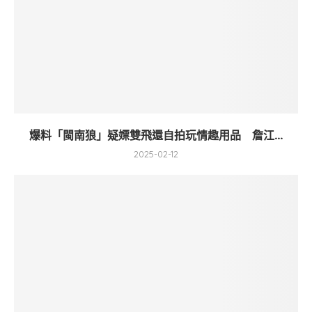
爆料「閩南狼」疑嫖雙飛還自拍玩情趣用品 詹江...
2025-02-12