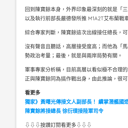
回到陳寶餘本身，外界印象最深刻的就是「三
以及執行前部長嚴德發所推 M1A2T艾布蘭
綜合專家判斷，陳寶餘這次出線接任總長，可
沒有聲音且聽話，高層接受度高；而他為「馬
勢政治考量；最後，就是與兩岸局勢有關。
軍事專家分析稱，目前高層以看似極不合理的
正與陳寶餘同為搞作戰出身，由此推論，很可
看更多
獨家》黃曙光傳接文人副部長！ 續掌潛艦國
陳寶餘將接總長 徐衍璞接陸軍司令
⇩⇩⇩按讚訂閱看更多⇩⇩⇩