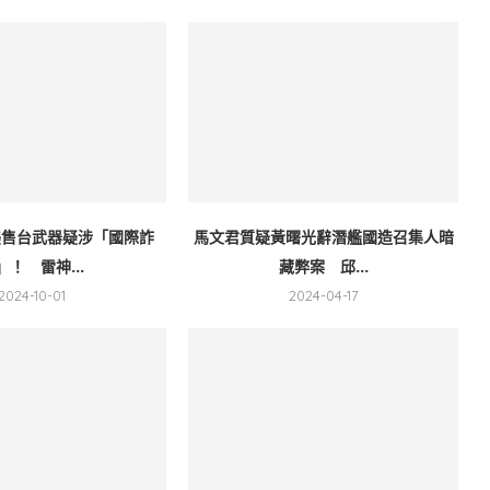
美售台武器疑涉「國際詐
馬文君質疑黃曙光辭潛艦國造召集人暗
」！ 雷神...
藏弊案 邱...
2024-10-01
2024-04-17