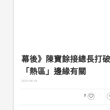
幕後》陳寶餘接總長打破
「熱區」邊緣有關
2021-06-24
1