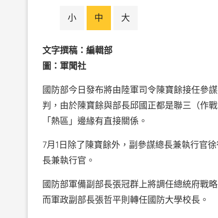
小
中
大
文字撰稿：編輯部
圖：軍聞社
國防部今日發布將由陸軍司令陳寶餘接任參謀
判，由於陳寶餘與部長邱國正都是聯三（作戰
「熱區」邊緣有直接關係。
7月1日除了陳寶餘外，副參謀總長兼執行官
長兼執行官。
國防部軍備副部長張冠群上將調任總統府戰略
而軍政副部長張哲平則轉任國防大學校長。