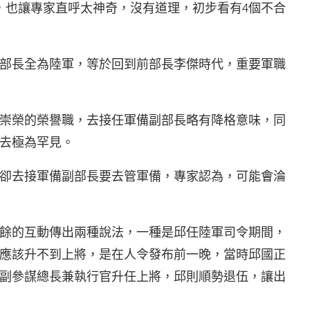
，也讓專家直呼太神奇，沒有道理，初步看有4個不合
部長全為陸軍，等於回到前部長李傑時代，重要軍職
崇榮的榮譽職，去接任軍備副部長略有降格意味，同
去極為罕見。
卻去接軍備副部長要去管軍備，專家認為，可能會淪
餘的互動傳出兩種說法，一種是邱任陸軍司令期間，
應該升不到上將，是在人令發布前一晚，當時邱國正
副參謀總長兼執行官升任上將，邱則順勢退伍，讓出