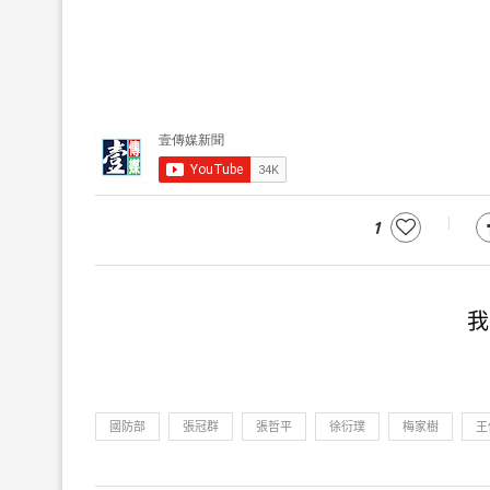
1
我
國防部
張冠群
張哲平
徐衍璞
梅家樹
王