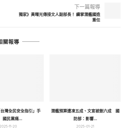
下一篇報導
獨家》黃曙光傳接文人副部長！ 續掌潛艦國造
重任
相關報導
「台灣全民安全指引」手
潛艦預算遭凍五成、文宣被刪六成 國
 國民黨痛...
防部：影響...
2025-11-20
2025-01-21