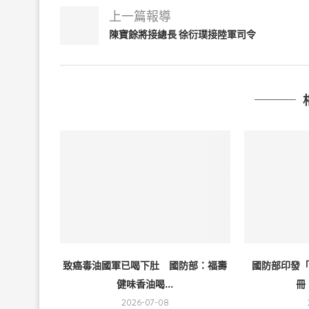
上一篇報導
陳寶餘將接總長 徐衍璞接陸軍司令
致癌毒油國軍已喝下肚 國防部：福壽
國防部印發
健味香油喝...
冊
2026-07-08