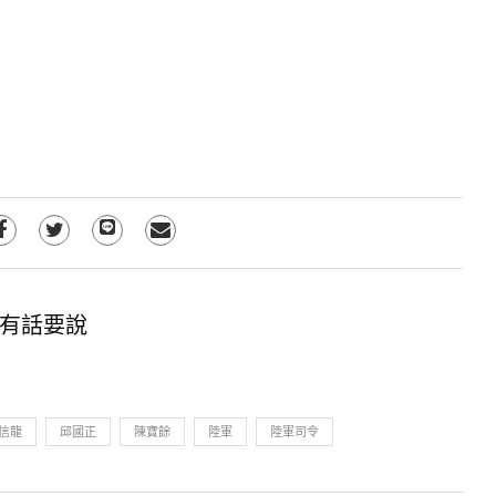
有話要說
信龍
邱國正
陳寶餘
陸軍
陸軍司令