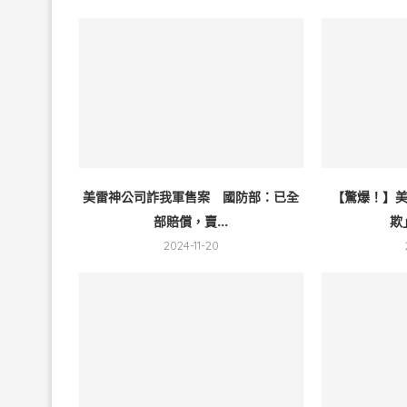
美雷神公司詐我軍售案 國防部：已全
【驚爆！】
部賠償，賣...
欺
2024-11-20