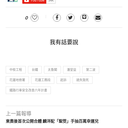
0
我有話要說
中棪工程
台鐵
太魯閣
潘堂益
第二波
花蓮地檢署
花蓮工務段
起訴
過失致死
鐵路行車安全改善六年計畫
上一篇報導
東奧後首次公開合體 麟洋配「聖筊」手抽百萬幸運兒