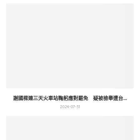
謝國樑連三天火車站鞠躬應對罷免 疑被檢舉遭台...
2024-07-31