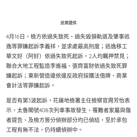
民眾提供
4月16日，檢方依過失致死、過失毀損軌道及肇事逃
逸等罪嫌起訴李義祥，並求處最高刑度；逃逸移工
華文好（阿好）依過失致死起訴，2人均羈押禁見；
聯合大地工程監造李進福、張齊富財依過失致死罪
嫌起訴；東新營造違依違反政府採購法借牌、商業
會計法等罪嫌起訴。
是否有第3波起訴，花蓮地檢署主任檢察官周芳怡表
示，太魯閣號408次列車事故發生、罹難者家屬與傷
者提告、及檢方簽分偵辦部分均已偵結，至於承包
工程有無不法，仍持續偵辦中。