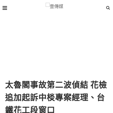
太魯閣事故第二波偵結 花檢
追加起訴中棪專案經理、台
鐵花工段窗口