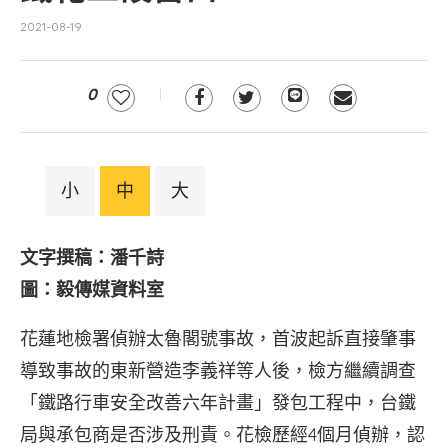
2021-08-19
0
小
中
大
文字撰稿：潘千詩
圖：毅傳媒資料室
花蓮地檢署偵辦太魯閣號事故，首波起訴直接肇事
導致事故的東新營造李義祥等人後，檢方繼續調查
「鐵路行車安全改善六年計畫」發包工程中，台鐵
局與承包商是否涉及刑責。花檢歷經4個月偵辦，認