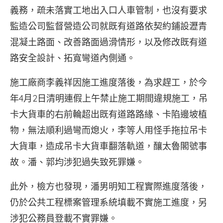
義務，疏未落實工地出入口人車管制，也沒有要求
監造公司監督營造公司就既有道路依契約鋪設瀝青
混凝土路面、改善路面過滑情形，以及修改既有道
路安全設計、拓寬彎道內側通。
施工廠商李義祥因施工進度落後，為求趕工，於今
年4月2日清明連假上午禁止施工期間違規施工，吊
卡大貨車的右前輪超出既有道路路緣、卡陷邊坡植
物，無法順利過彎而熄火，李等人用怪手拖拉吊卡
大貨車，造成吊卡大貨車翻落軌道，釀太魯閣號事
故。潘、郭均涉犯過失致死罪嫌。
此外，檢方也發現，潘男明知工程實際進度落後，
仍於公共工程標案管理系統填載不實施工進度，另
涉犯公務員登載不實罪嫌。