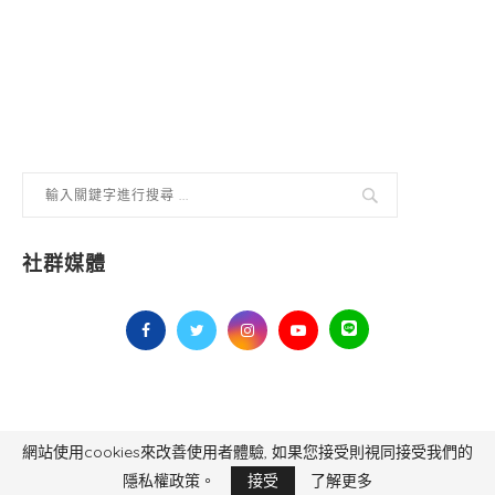
社群媒體
網站使用cookies來改善使用者體驗, 如果您接受則視同接受我們的
毅傳媒控股股份有限公司 版權所有，非經授權，不得轉載 All Right Reserved.
Yi Media Inc.
電話：02-8791-8559
隱私權政策。
接受
了解更多