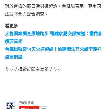
對於台鐵的窗口潘男遭起訴，台鐵局表示，尊重司
法並將全力配合調查。
看更多
太魯閣案調查原地踏步 罹難家屬交部抗議：重啟和
解要真相
台鐵出軌案14天火速偵結！檢建請法官求處李義祥
最高刑度
⇩⇩⇩按讚訂閱看更多⇩⇩⇩