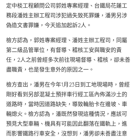
定中棪工程顧問公司郭姓專案經理、台鐵局花蓮工
務段潘姓主辦工程司涉犯過失致死罪嫌，潘男另涉
偽造文書罪嫌，今天追加起訴2人。
檢方認為，郭姓專案經理、潘姓主辦工程司，同屬
第二級品管單位，有督導、稽核工安與職安的責
任，2人之前曾經多次前往現場督導、稽核，卻未善
盡職責，也是發生意外的原因之一。
檢方查出，潘男在今年1月23日到工地現場時，曾經
剛好看到另部混凝土預拌車行經工區內佈滿沙土的
道路時，當時因道路缺失，導致輪胎卡在邊坡、車
輛熄火。檢方認為，潘既然發現這種情況，應該可
預見大型車輛、機具有可能因此翻落在鐵軌上，進
而影響鐵路行車安全，沒想到，潘男卻未善盡注意