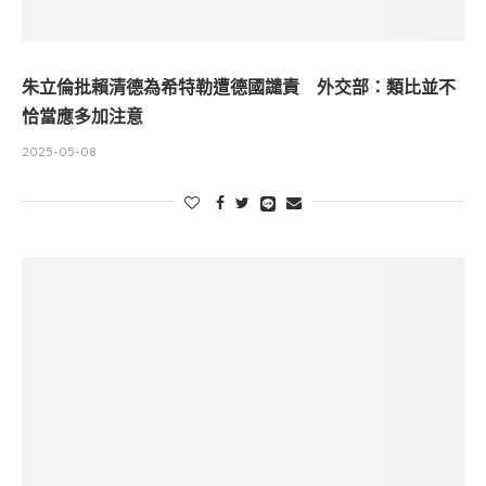
朱立倫批賴清德為希特勒遭德國譴責 外交部：類比並不
恰當應多加注意
2025-05-08