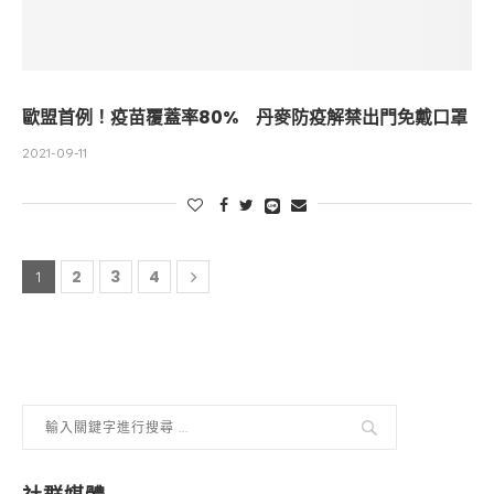
歐盟首例！疫苗覆蓋率80% 丹麥防疫解禁出門免戴口罩
2021-09-11
2
3
4
1