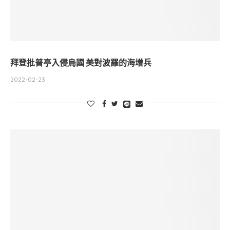
拜登批普亭入侵烏國 美對波羅的海增兵
2022-02-23