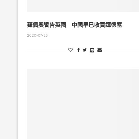
蓬佩奧警告英國 中國早已收買譚德塞
2020-07-23