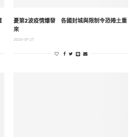
確
憂第2波疫情爆發 各國封城與限制令恐捲土重
來
2020-07-27