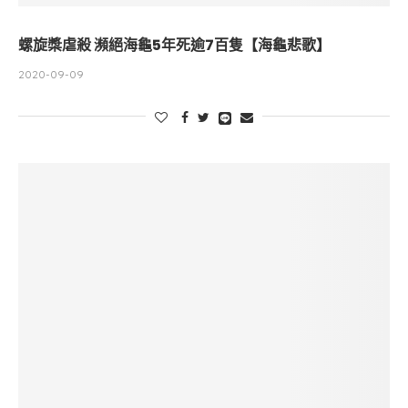
螺旋槳虐殺 瀕絕海龜5年死逾7百隻【海龜悲歌】
2020-09-09