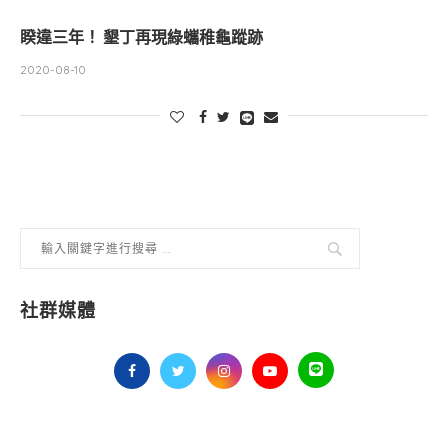
睽違三年！ 墾丁再現綠蠵稚龜蹤跡
2020-08-10
社群媒體