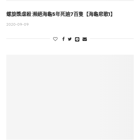
螺旋槳虐殺 瀕絕海龜5年死逾7百隻【海龜悲歌1】
2020-09-09