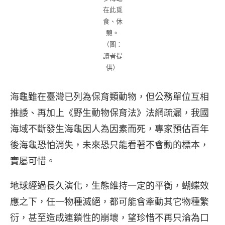
在此覓
食、休
憩。
（圖：
讀者提
供）
海龜雖在臺灣已列為保育類動物，但公務單位互相
推諉、再加上《野生動物保育法》法網疏漏，我國
海域不斷發生海龜因人為因素而死，專家預估百年
後海龜恐怕消失，未來恐只能看著不會動的標本，
實屬可惜。
地球經過長久演化，生態維持一定的平衡，蝴蝶效
應之下，任一物種滅絕，都可能會牽動其它物種繁
衍，甚至造成連鎖性的崩壞，望珍惜不再只淪為口