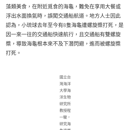
藻類美食，在附近覓食的海龜，難免在享用大餐或
浮出水面換氣時，誤闖交通船航道。地方人士因此
認為，小琉球去年至今有8隻海龜遭螺旋槳打死，是
因一來一往的交通船快速航行，且交通船有雙螺旋
槳，導致海龜根本來不及下潛閃避，進而被螺旋槳
打死。
國立台
灣海洋
大學海
洋生物
研究所
教授程
一駿，
研究海