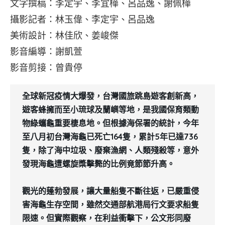
文字撰稿：李定宇、李宜樺、呂品逸、謝佩樺
攝影記者：林玉偉、李定宇、呂品逸
美術設計：林佳欣、姜峻傑
影音編導：謝凱萱
影音剪接：曾貴停
全球新冠疫情大爆發，台灣國旅跳島遊客創新高，
遊客蜂擁而至小琉球及蘭嶼等地，是我國保育類動
物綠蠵龜重要棲息地。但根據海保署的統計，今年
至八月初台灣海龜已死亡164隻，累計5年已達736
隻，除了海中垃圾、廢棄漁網、人類殘殺等，意外
發現海龜遭螺旋槳擊斃的比例竟節節升高。
觀光的蓬勃發展，讓大量船隻不斷往返，已嚴重侵
害海龜生存空間，雖然交通部航港局行文要求船隻
限速。但實際觀察，在利益衝擊下，公文形同廢