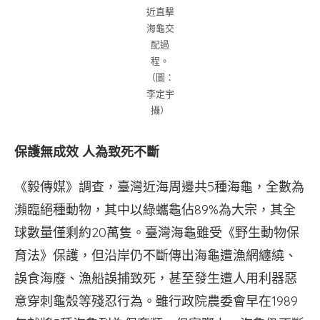
近直擊
海龜交
配過
程。
（圖：
李定宇
攝）
保護無成效 人為致死不斷
《毅傳媒》調查，臺灣近海周邊共5種海龜，全數為
瀕臨絕種動物，其中以綠蠵龜佔89%為大宗，其全
球數量僅剩約20萬隻。臺灣海龜雖受《野生動物保
育法》保護，但沿岸仍不斷傳出海龜遭漁網纏繞、
誤食海廢、漁船誤捕致死，甚至發生遭人用利器惡
意穿刺龜殼等殘忍行為。雖行政院農委會早在1989