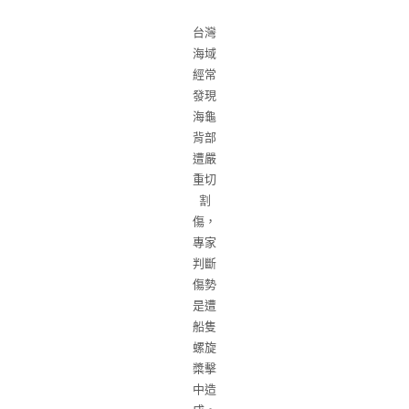
台灣
海域
經常
發現
海龜
背部
遭嚴
重切
割
傷，
專家
判斷
傷勢
是遭
船隻
螺旋
槳擊
中造