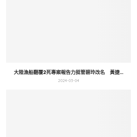
大陸漁船翻覆2死專案報告力挺管碧玲改名 黃捷...
2024-03-04