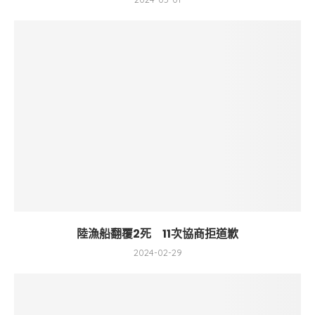
陸漁船翻覆2死 11次協商拒道歉
2024-02-29