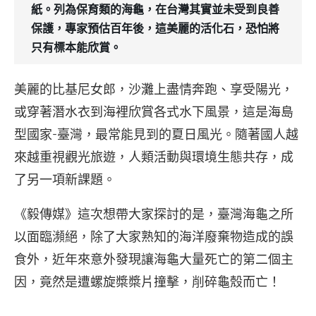
紙。列為保育類的海龜，在台灣其實並未受到良善
保護，專家預估百年後，這美麗的活化石，恐怕將
只有標本能欣賞。
美麗的比基尼女郎，沙灘上盡情奔跑、享受陽光，
或穿著潛水衣到海裡欣賞各式水下風景，這是海島
型國家-臺灣，最常能見到的夏日風光。隨著國人越
來越重視觀光旅遊，人類活動與環境生態共存，成
了另一項新課題。
《毅傳媒》這次想帶大家探討的是，臺灣海龜之所
以面臨瀕絕，除了大家熟知的海洋廢棄物造成的誤
食外，近年來意外發現讓海龜大量死亡的第二個主
因，竟然是遭螺旋槳槳片撞擊，削碎龜殼而亡！