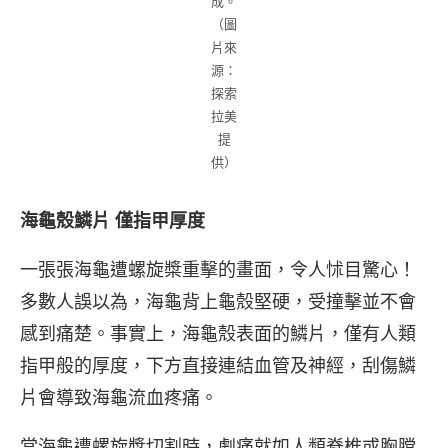
成。
（圖
片來
源：
探索
拉美
提
供）
海龜殼鱗片 僅指甲厚度
一張張海龜遭螺旋槳重擊的畫面，令人怵目驚心！
多數人誤以為，海龜背上龜殼堅硬，受撞擊並不會
感到痛楚。事實上，海龜殼表面的鱗片，僅有人類
指甲般的厚度，下方直接連結血管及神經，刮傷鱗
片會導致海龜流血疼痛。
當海龜遭螺旋槳切割時，劇痛就如人類脊椎或胸膛