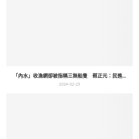
「內水」收漁網卻被指稱三無船隻 蔡正元：民進...
2024-02-23