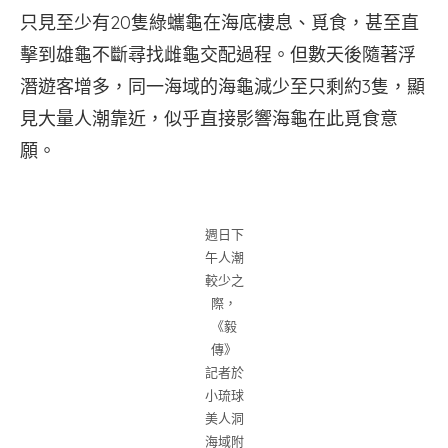
只見至少有20隻綠蠵龜在海底棲息、覓食，甚至直
擊到雄龜不斷尋找雌龜交配過程。但數天後隨著浮
潛遊客增多，同一海域的海龜減少至只剩約3隻，顯
見大量人潮靠近，似乎直接影響海龜在此覓食意
願。
週日下
午人潮
較少之
際，
《毅
傳》
記者於
小琉球
美人洞
海域附