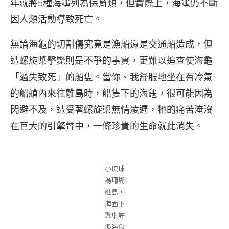
年就將5種海龜列為保育類，但實際上，海龜仍不斷
因人類活動導致死亡。
無論海龜的切割傷究竟是漁船還是交通船造成，但
遭螺旋槳擊斃則是不爭的事實，更難以追查使海龜
「過失致死」的船隻。當你、我舒服地坐在有冷氣
的船艙內來往離島時，船隻下的海龜，很可能因為
閃避不及，遭受著螺旋槳無情凌遲，牠的痛苦淹沒
在巨大的引擎聲中，一條珍貴的生命就此消失。
小琉球
為珊瑚
礁島，
海面下
聚集許
多海龜