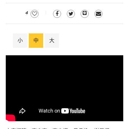
4
小
中
大