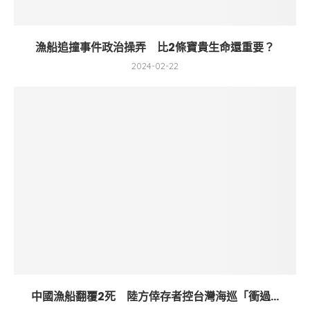
漁船追撞事件政治操弄 比2條寶貴生命還重要？
2024-02-22
中國漁船翻覆2死 陸方倖存者控台灣海巡「衝過...