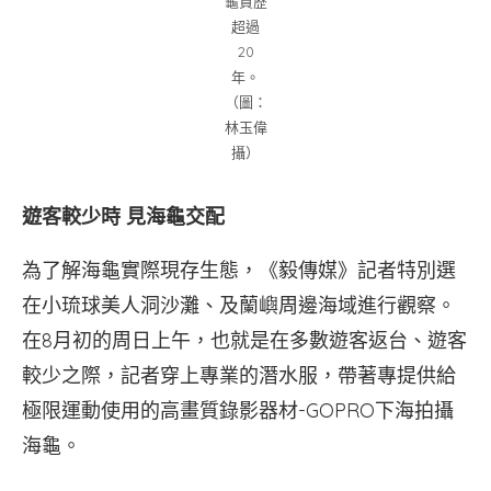
龜資歷
超過
20
年。
（圖：
林玉偉
攝）
遊客較少時 見海龜交配
為了解海龜實際現存生態，《毅傳媒》記者特別選
在小琉球美人洞沙灘、及蘭嶼周邊海域進行觀察。
在8月初的周日上午，也就是在多數遊客返台、遊客
較少之際，記者穿上專業的潛水服，帶著專提供給
極限運動使用的高畫質錄影器材-GOPRO下海拍攝
海龜。