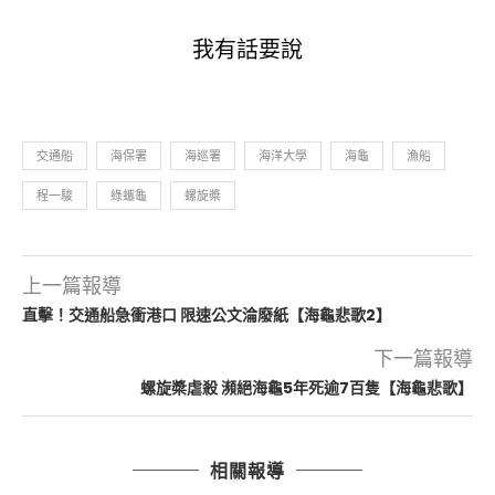
我有話要說
交通船
海保署
海巡署
海洋大學
海龜
漁船
程一駿
綠蠵龜
螺旋槳
上一篇報導
直擊！交通船急衝港口 限速公文淪廢紙【海龜悲歌2】
下一篇報導
螺旋槳虐殺 瀕絕海龜5年死逾7百隻【海龜悲歌】
相關報導