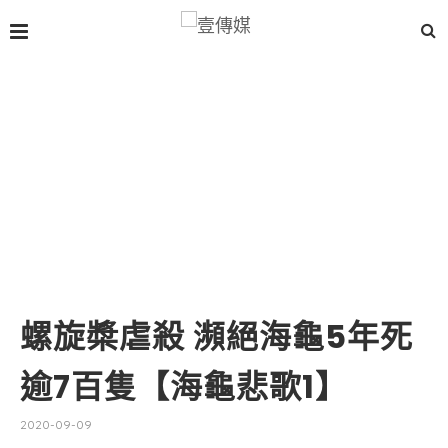
螺旋槳虐殺 瀕絕海龜5年死
逾7百隻【海龜悲歌1】
2020-09-09