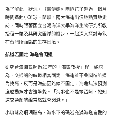
為了解此一狀況，《毅傳媒》團隊花了超過一個月
時間遠赴小琉球、蘭嶼，兩大海龜出沒地點實地走
訪，同時跟著國立台灣海洋大學海洋生物研究所教
授程一駿及其研究團隊的腳步，一起深入探討海龜
在台灣所面臨的生存困境。
航道若固定 海龜會閃避
研究台灣海龜超過20年的「海龜教授」程一駿認
為，交通船的航道相當固定，海龜並不會闖進航道
內找死，反而是漁船因路線不固定，海龜無法預測
漁船動線才會遭擊斃。「海龜也不是笨蛋阿，牠知
道交通船航線當然就會閃避。」
小琉球為珊瑚礁島，海水下的礁岩充滿海龜喜愛的