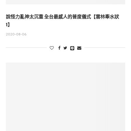
說怪力亂神太沉重 全台最感人的普度儀式【雲林牽水狀
1】
2020-08-06