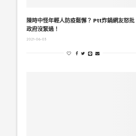
陳時中怪年輕人防疫鬆懈？ Ptt炸鍋網友怒批
政府沒緊過！
2021-06-03