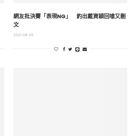
網友批決賽「表現NG」 釣出戴資穎回嗆又刪
文
2021-08-05