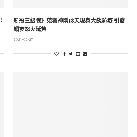
：
新冠三級戰》范雲神隱13天現身大談防疫 引發
網友怒火延燒
2021-05-27