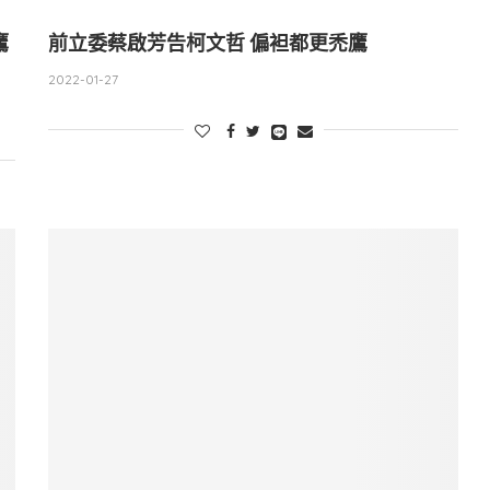
鷹
前立委蔡啟芳告柯文哲 偏袒都更禿鷹
2022-01-27