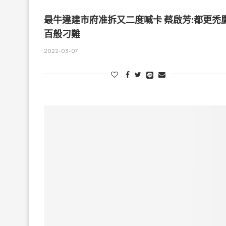
最牛違建市府准拆又二度喊卡 蔡啟芳:都更禿
百般刁難
2022-03-07