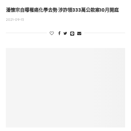
潘懷宗自曝罹癌化學去勢 涉詐領333萬公款案10月開庭
2021-09-13