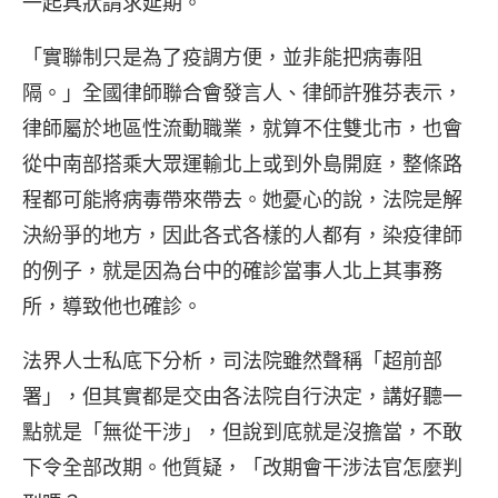
一起具狀請求延期。
「實聯制只是為了疫調方便，並非能把病毒阻
隔。」全國律師聯合會發言人、律師許雅芬表示，
律師屬於地區性流動職業，就算不住雙北市，也會
從中南部搭乘大眾運輸北上或到外島開庭，整條路
程都可能將病毒帶來帶去。她憂心的說，法院是解
決紛爭的地方，因此各式各樣的人都有，染疫律師
的例子，就是因為台中的確診當事人北上其事務
所，導致他也確診。
法界人士私底下分析，司法院雖然聲稱「超前部
署」，但其實都是交由各法院自行決定，講好聽一
點就是「無從干涉」，但說到底就是沒擔當，不敢
下令全部改期。他質疑，「改期會干涉法官怎麼判