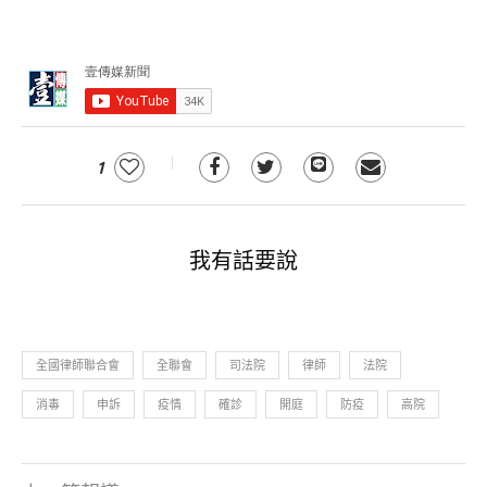
1
我有話要說
全國律師聯合會
全聯會
司法院
律師
法院
消毒
申訴
疫情
確診
開庭
防疫
高院