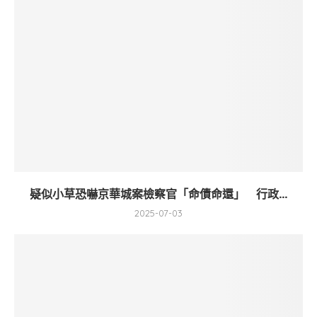
疑似小草恐嚇京華城案檢察官「命債命還」 行政...
2025-07-03