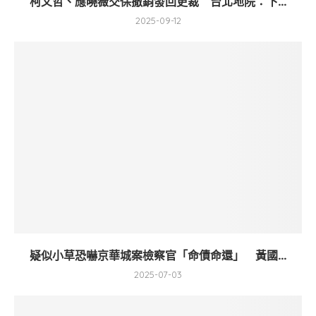
柯文哲、應曉薇交保撤銷發回更裁 台北地院：下...
2025-09-12
疑似小草恐嚇京華城案檢察官「命債命還」 黃國...
2025-07-03