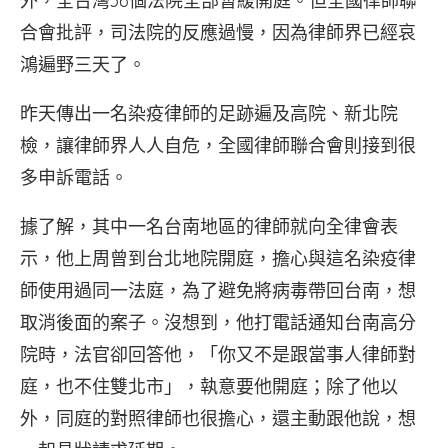
外，全台灣36個法院全部暫緩開庭。但全國律師聯
合會批評，司法院的反應過慢，因為律師界已經哀
鴻遍野三天了。
昨天傳出一名染疫律師的足跡遍及高院、新北院
檢，讓律師界人人自危，全國律師聯合會則接到很
多申訴電話。
據了解，其中一名台南地區的律師就向全律會表
示，他上周曾到台北地院開庭，擔心與這名染疫律
師使用過同一法庭，為了避免將病毒帶回台南，想
取消後面的案子。沒想到，他打電話通知台南高分
院時，法官卻回答他，「你又不是跟當事人律師對
庭，也不住雙北市」，執意要他開庭；除了他以
外，同庭的對照律師也很擔心，還主動跟他說，想