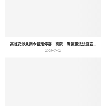
高虹安涉貪案今裁定停審 高院：聲請憲法法庭宣...
2025-01-02