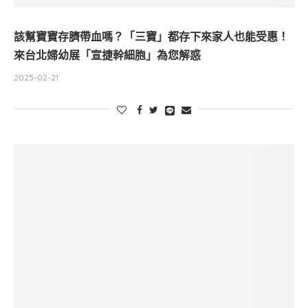
該幫寶寶存臍帶血嗎？「三寶」都存下來家人也能受惠！
來台北婦幼展「宣捷幹細胞」為您解惑
2025-02-21