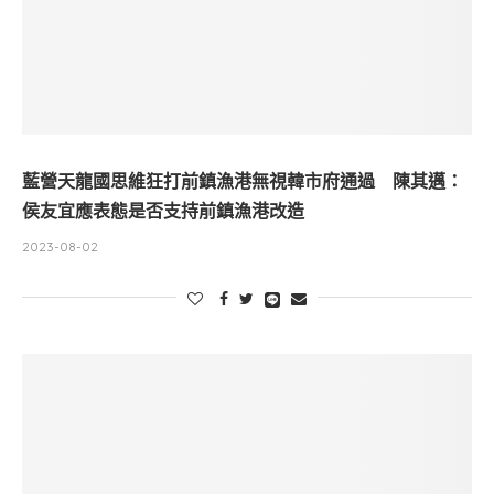
藍營天龍國思維狂打前鎮漁港無視韓市府通過 陳其邁：
侯友宜應表態是否支持前鎮漁港改造
2023-08-02