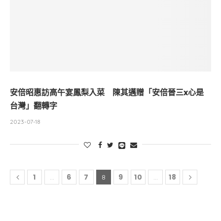
安倍昭惠訪高午宴鳳梨入菜 陳其邁贈「安倍晉三x心是
台灣」翻轉字
2023-07-18
1
6
7
9
10
18
...
8
...