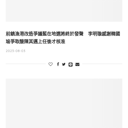
前鎮漁港改造爭議藍在地選將終於發聲 李明璇感謝韓國
瑜爭取酸陳其邁上任後才核准
2023-08-03