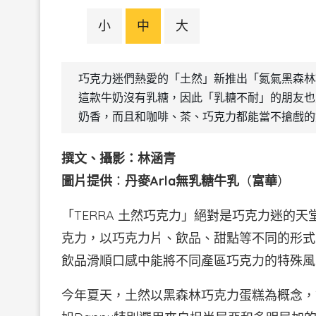
小
中
大
巧克力迷們熱愛的「土然」新推出「氮氣黑森林
這款牛奶沒有乳糖，因此「乳糖不耐」的朋友也
奶香，而且和咖啡、茶、巧克力都能當不搶戲的
撰文、攝影：林涵青
圖片提供
：
丹麥Arla無乳糖牛乳
（
富華
）
「TERRA 土然巧克力」絕對是巧克力迷的天
克力，以巧克力片、飲品、甜點等不同的形式
飲品滑順口感中能將不同產區巧克力的特殊風
今年夏天，土然以黑森林巧克力蛋糕為概念，