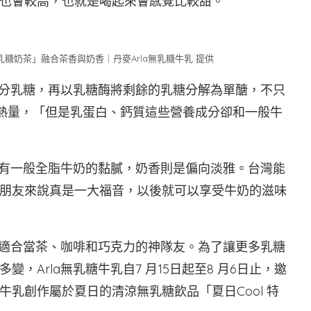
也會較高，也就是喝起來會感覺比較甜。
乳糖奶茶」融合茶香與奶香｜丹麥Arla無乳糖牛乳 提供
部分乳糖，再以乳糖酶將剩餘的乳糖分解為單醣，不只
%熱量，「但是乳蛋白、鈣質這些營養成分卻和一般牛
沒有一般全脂牛奶的黏膩，奶香則是偏向淡雅。台灣能
朋友來說真是一大福音，以後就可以享受牛奶的滋味
很適合當茶、咖啡和巧克力的神隊友。為了讓更多乳糖
，Arla無乳糖牛乳自7 月15日起至8 月6日止，邀
乳創作屬於夏日的清涼無乳糖飲品「夏日Cool 特