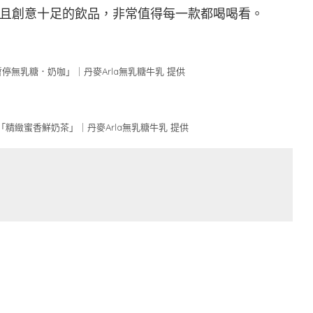
且創意十足的飲品，非常值得每一款都喝喝看。
時間暫停無乳糖．奶咖」｜丹麥Arla無乳糖牛乳 提供
精緻蜜香鮮奶茶」｜丹麥Arla無乳糖牛乳 提供