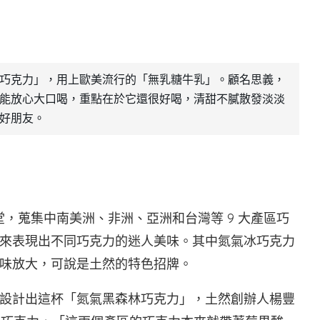
巧克力」，用上歐美流行的「無乳糖牛乳」。顧名思義，
能放心大口喝，重點在於它還很好喝，清甜不膩散發淡淡
好朋友。
堂，蒐集中南美洲、非洲、亞洲和台灣等 9 大產區巧
來表現出不同巧克力的迷人美味。其中氮氣冰巧克力
味放大，可說是土然的特色招牌。
設計出這杯「氮氣黑森林巧克力」，土然創辦人楊豐