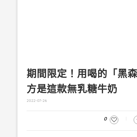
期間限定！用喝的「黑
方是這款無乳糖牛奶
2022-07-26
0