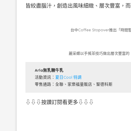
皆絞盡腦汁，創造出風味細緻、層次豐富，而
台中Coffee Stopover推出「
麗采蝶以手搖茶技巧做出層次豐富的「
Arla無乳糖牛乳
活動資訊：
夏日Cool 特調
零售通路：全聯、家樂福量販店、聖德科斯
⇩⇩⇩按讚訂閱看更多⇩⇩⇩