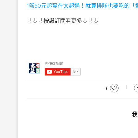
1盤50元起實在太超過！就算排隊也要吃的「
⇩⇩⇩按讚訂閱看更多⇩⇩⇩
1
我