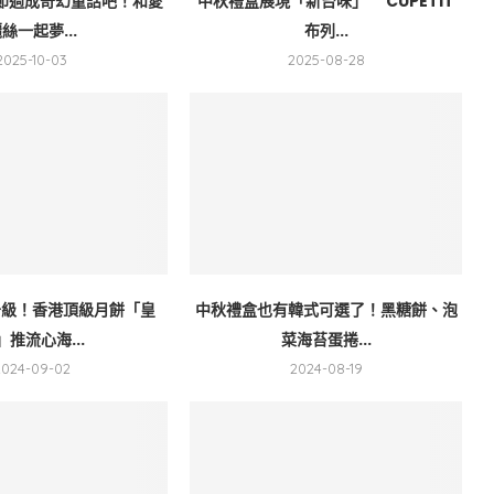
節過成奇幻童話吧！和愛
中秋禮盒展現「新台味」 CUPETIT
絲一起夢...
布列...
2025-10-03
2025-08-28
升級！香港頂級月餅「皇
中秋禮盒也有韓式可選了！黑糖餅、泡
」推流心海...
菜海苔蛋捲...
2024-09-02
2024-08-19