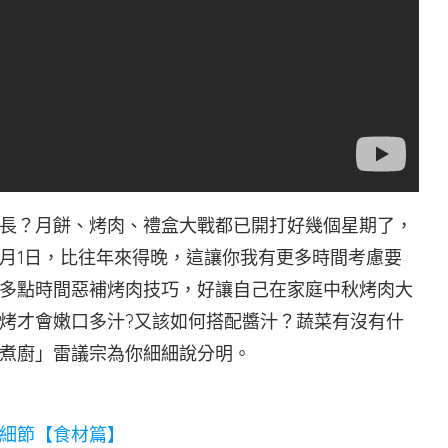
長？月餅、烤肉、禮盒大戰都已開打好幾個星期了，
0月1日，比往年來得晚，這讓你我有更多時間考慮要
多點時間惡補烤肉技巧，好讓自己在家庭中秋烤肉大
烤才會嫩口多汁?又該如何搭配醬汁？蔬菜有沒有什
煮廚」雷議宗為你細細說分明。
細節【食材篇】