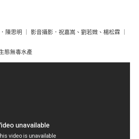
陳思明 ｜ 影音攝影．祝嘉嵩、劉若媺、楊松霖 ｜
弟生態無毒水產