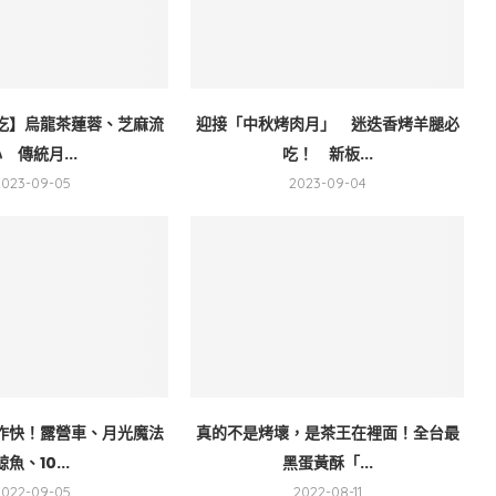
吃】烏龍茶蓮蓉、芝麻流
迎接「中秋烤肉月」 迷迭香烤羊腿必
 傳統月...
吃！ 新板...
2023-09-05
2023-09-04
作快！露營車、月光魔法
真的不是烤壞，是茶王在裡面！全台最
鯨魚、10...
黑蛋黃酥「...
2022-09-05
2022-08-11