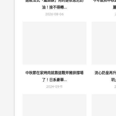
這款法式「鳳梨酥」用的是依思尼奶
今年就把中秋
油！捨不得轉...
麗
2026-08-06
中秋節在家烤肉就靠這戰斧豬排撐場
流心奶皇再
了！日系豪華...
玥
2024-09-11