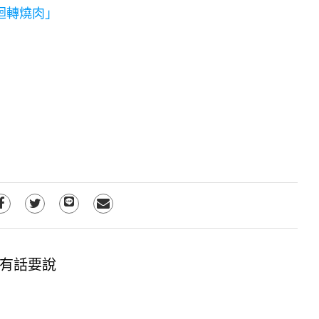
迴轉燒肉」
有話要說