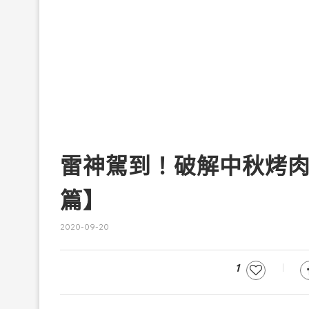
雷神駕到！破解中秋烤
篇】
2020-09-20
1