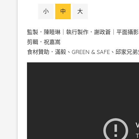
小
中
大
監製．陳睦琳｜執行製作．謝政蒼｜平面攝影．
剪輯．祝嘉嵩
食材贊助．滿毅、GREEN & SAFE、邱家兄