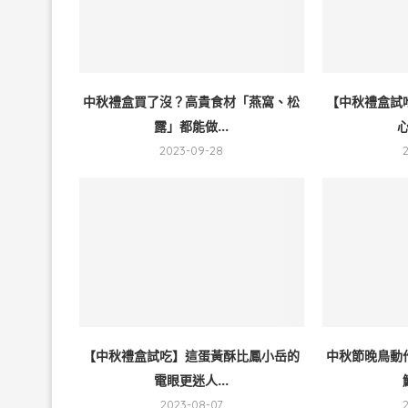
中秋禮盒買了沒？高貴食材「燕窩、松
【中秋禮盒試
露」都能做...
心
2023-09-28
【中秋禮盒試吃】這蛋黃酥比鳳小岳的
中秋節晚鳥動
電眼更迷人...
2023-08-07