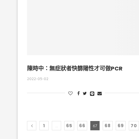
陳時中：無症狀者快篩陽性才可做PCR
2022-05-02
1
65
66
68
69
70
...
67