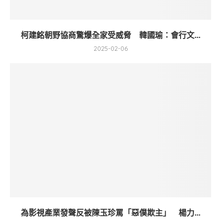
柯建銘朝野協商驚爆全家受威脅 韓國瑜：會行文...
2025-02-06
為影視產業發聲反被陳玉珍罵「惡僕欺主」 楊力...