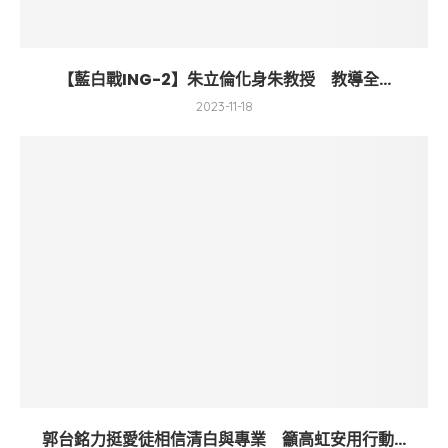
【藍白戰ING-2】朱立倫化身朱教授 教導全...
2023-11-18
郭台銘力挺愛徒相信清白與專業 籲高虹安用行動...