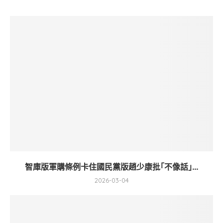
智庫版軍購條例卡住國民黨版趙少康批｢不像話｣...
2026-03-04