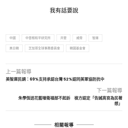
我有話要說
中國
中曾根和平研究所
共管
威脅
智庫
美日韓
芝加哥全球事務委員會
韓國基金會
上一篇報導
美智庫民調：69%支持承認台灣 52%認同美軍協防抗中
下一篇報導
朱學恆送花籃嗆衛福部不起訴 檢方認定「告誡高官為民著
想」
相關報導