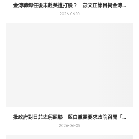
金溥聰卸任後未赴美遭打臉？ 彭文正節目揭金溥...
2026-06-10
批政府對日菲卑躬屈膝 藍白黨團要求政院召開「...
2026-06-05