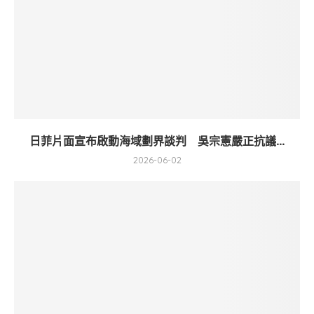
日菲片面宣布啟動海域劃界談判 吳宗憲嚴正抗議...
2026-06-02