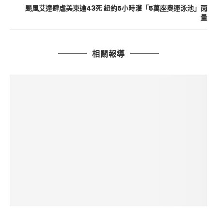
颶風艾達肆虐美東逾43死 紐約5小時灌「5萬座奧運泳池」雨
量
相關報導