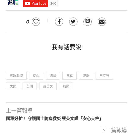
0
我有話要說
五眼聯盟
向心
德國
日本
澳洲
王立強
美國
英國
蔡英文
韓國
上一篇報導
國軍好忙！ 守護國土防疫救災 蔡英文讚「安心支柱」
下一篇報導