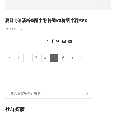
夏日沁涼清新微醺小酌 特調VS精釀啤酒大PK
2020-06-13
1
3
4
6
7
...
5
社群媒體