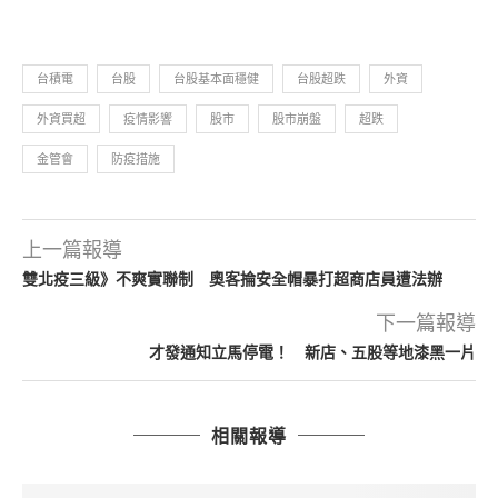
台積電
台股
台股基本面穩健
台股超跌
外資
外資買超
疫情影響
股市
股市崩盤
超跌
金管會
防疫措施
上一篇報導
雙北疫三級》不爽實聯制 奧客掄安全帽暴打超商店員遭法辦
下一篇報導
才發通知立馬停電！ 新店、五股等地漆黑一片
相關報導