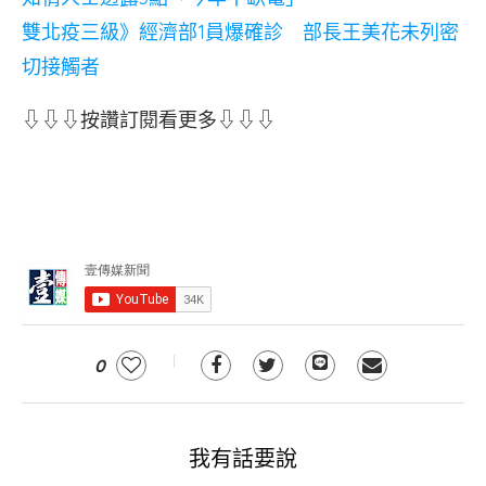
雙北疫三級》經濟部1員爆確診 部長王美花未列密
切接觸者
⇩⇩⇩按讚訂閱看更多⇩⇩⇩
0
我有話要說