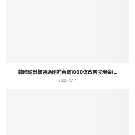
韓國瑜敲槌通過刪補台電1000億改普發現金1...
2025-07-11