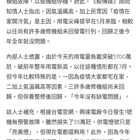
模組故障，以致機組停機。對此，《毅傳媒》詢問
知情人士指出，因氣溫飆高，加上民眾因「疫情在
家開冷氣」是主因，用電尖峰提早在5月來臨，相較
以往尚有許多歲修機組未回發電行列，回歸之後今
年全年就沒問題。
內部人士透露，由於今天的用電量負載突破3700萬
瓩，破前年整年用電新高，以往這種情形都在7月。
但今年比較特殊的是，一因為疫情大家都宅在家、
二加上氣溫飆高等因素，三許多歲修機組尚未回
歸，但保養整修後回歸，「今年沒有缺電問題」。
該人士補充，根據台電官網，興達電廠今日發生1號
機無預警故障，雖然損失了55萬瓩，供電燈號只是
「亮黃燈」，但現在電都還夠用！此外，因為今年