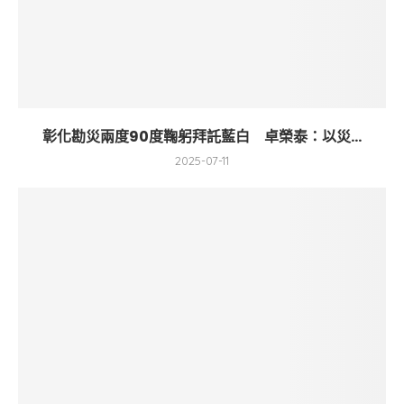
彰化勘災兩度90度鞠躬拜託藍白 卓榮泰：以災...
2025-07-11