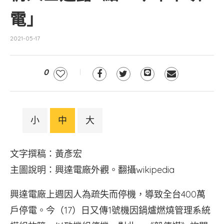
電」
2021-05-17
0
小
中
大
文字撰稿：黃彥宏
主圖說明：興達電廠外觀。翻攝wikipedia
興達電廠上週因人為疏失而停機，導致全台400萬
戶停電。今（17）日又傳1號機因鍋爐燃燒管理系統