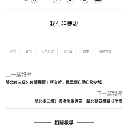
我有話要說
停電
台電
疫情影響
經濟部
缺電
興達電廠
上一篇報導
雙北疫三級》疫情爆衝！柯文哲：民眾應自動自發封城
下一篇報導
雙北疫三級》板橋淪重災區 新北朝四級警戒準備
相關報導