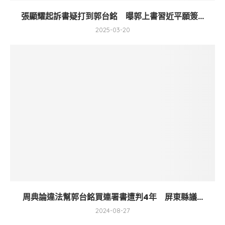
張顯耀起訴書疑打到郭台銘 曝郭上書習近平願簽...
2025-03-20
周典論違法幫郭台銘買連署書遭判4年 屏東縣議...
2024-08-27