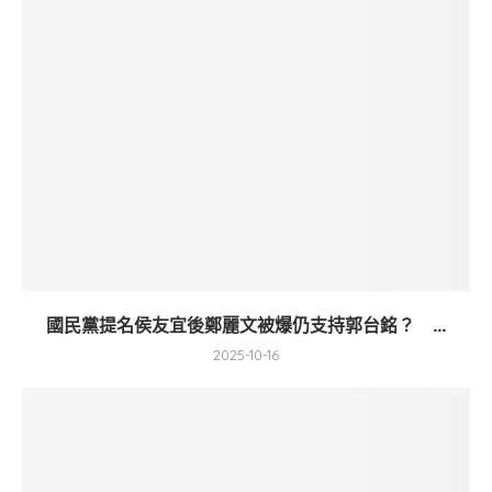
國民黨提名侯友宜後鄭麗文被爆仍支持郭台銘？ ...
2025-10-16