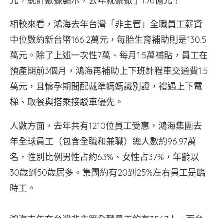
元，統計數據顯示，去年就豪撒了1.76億元！
相較來看，鴻海去年台灣「非主管」全職員工薪資
中位數約新台幣166.2萬元，每胎生育補助則是130.5
萬元。除了上述一次性7萬、每月1.5萬補貼，員工在
預產期前3個月，鴻海再補助上下班計程車交通費1.5
萬元，且懷孕期間配戴準媽媽識別證，禮遇上下電
梯、取餐與搭乘接駁車優先。
人數方面，去年共有1210位員工受惠，鴻海集團去
年全球員工（包含全職和兼職）總人數約96.97萬
名，性別比例男性占約63%、女性占37%，年齡以
30歲到50歲居多。集團約有20到25%左右員工是臨
時工。