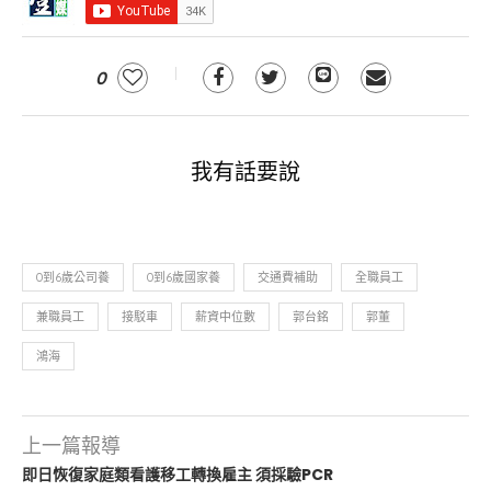
0
我有話要說
0到6歲公司養
0到6歲國家養
交通費補助
全職員工
兼職員工
接駁車
薪資中位數
郭台銘
郭董
鴻海
上一篇報導
即日恢復家庭類看護移工轉換雇主 須採驗PCR