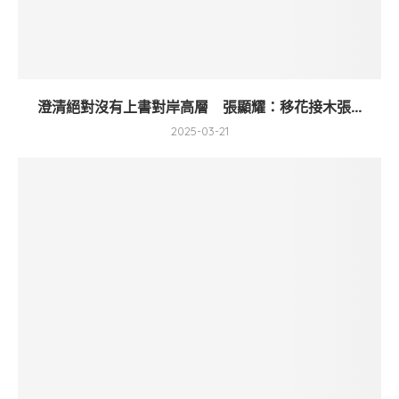
澄清絕對沒有上書對岸高層 張顯耀：移花接木張...
2025-03-21