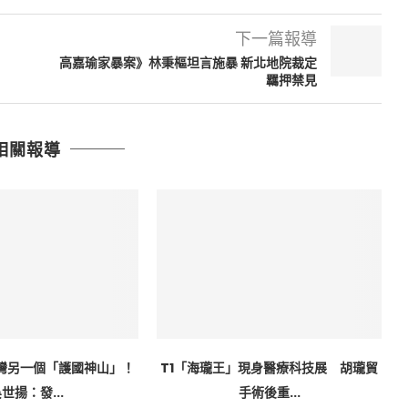
下一篇報導
高嘉瑜家暴案》林秉樞坦言施暴 新北地院裁定
羈押禁見
相關報導
灣另一個「護國神山」！
T1「海瓏王」現身醫療科技展 胡瓏貿
世揚：發...
手術後重...