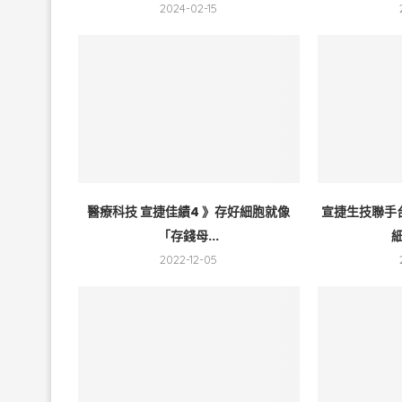
2024-02-15
醫療科技 宣捷佳績4 》存好細胞就像
宣捷生技聯手
「存錢母...
細
2022-12-05