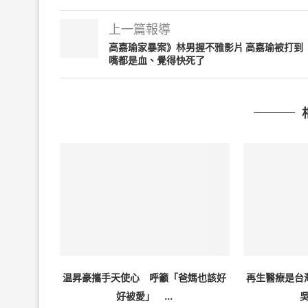
上一篇報導
高嘉瑜家暴案》林男握不雅影片 高嘉瑜被打到
嘴都是血、覺得快死了
温昇豪攜手天使心 呼籲「爸媽也該好
再生醫療是台
好被愛」 ...
吳