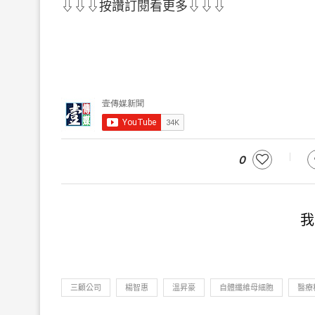
⇩⇩⇩按讚訂閱看更多⇩⇩⇩
0
我
三顧公司
楊智惠
溫昇豪
自體纖維母細胞
醫療