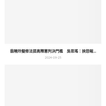
翁曉玲擬修法提高釋憲判決門檻 吳思瑤：挾怨報...
2024-09-23