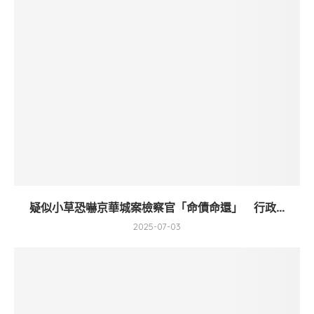
疑似小草恐嚇京華城案檢察官「命債命還」 行政...
2025-07-03