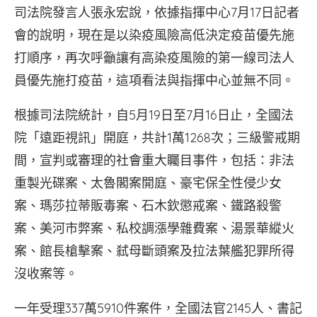
司法院發言人張永宏說，依據指揮中心7月17日記者
會的說明，現在是以染疫風險高低決定疫苗優先施
打順序，再次呼籲讓有高染疫風險的第一線司法人
員優先施打疫苗，這項看法與指揮中心並無不同。
根據司法院統計，自5月19日至7月16日止，全國法
院「遠距視訊」開庭，共計1萬1268次；三級警戒期
間，宣判或審理的社會重大矚目事件，包括：非法
重製光碟案、太魯閣案開庭、豪宅保全性侵少女
案、瑪莎拉蒂販毒案、石木欽懲戒案、鐵路殺警
案、美河市弊案、私校調漲學雜費案、湯景華縱火
案、館長槍擊案、弒母斷頭案及拉法葉艦犯罪所得
沒收案等。
一年受理337萬5910件案件，全國法官2145人、書記