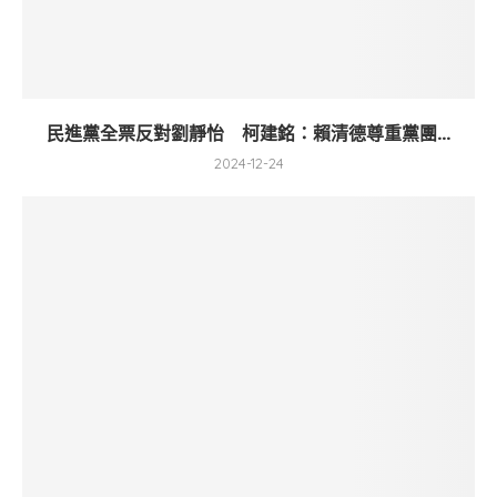
民進黨全票反對劉靜怡 柯建銘：賴清德尊重黨團...
2024-12-24