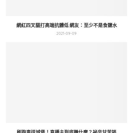
網紅四叉貓打高端抗體低 網友：至少不是食鹽水
2021-09-09
刷跑車送城堡！直播主到底賺什麼？祕辛甘苦談