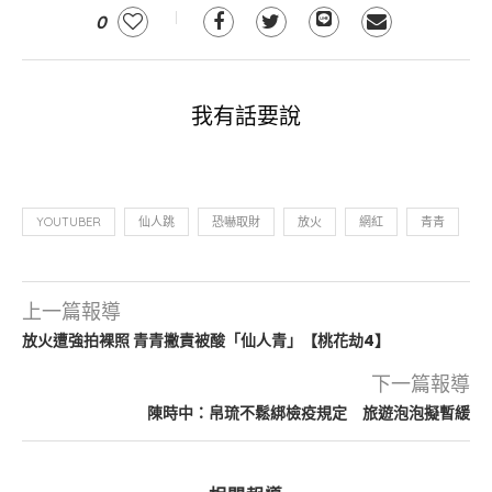
0
我有話要說
YOUTUBER
仙人跳
恐嚇取財
放火
網紅
青青
上一篇報導
放火遭強拍裸照 青青撇責被酸「仙人青」【桃花劫4】
下一篇報導
陳時中：帛琉不鬆綁檢疫規定 旅遊泡泡擬暫緩