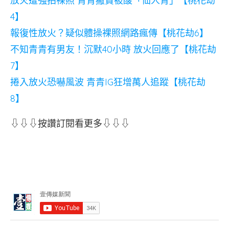
放火遭強拍裸照 青青撇責被酸「仙人青」【桃花劫
4】
報復性放火？疑似體操裸照網路瘋傳【桃花劫6】
不知青青有男友！沉默40小時 放火回應了【桃花劫
7】
捲入放火恐嚇風波 青青IG狂增萬人追蹤【桃花劫
8】
⇩⇩⇩按讚訂閱看更多⇩⇩⇩