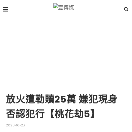
放火遭勒贖25萬 嫌犯現身
否認犯行【桃花劫5】
2020-10-23