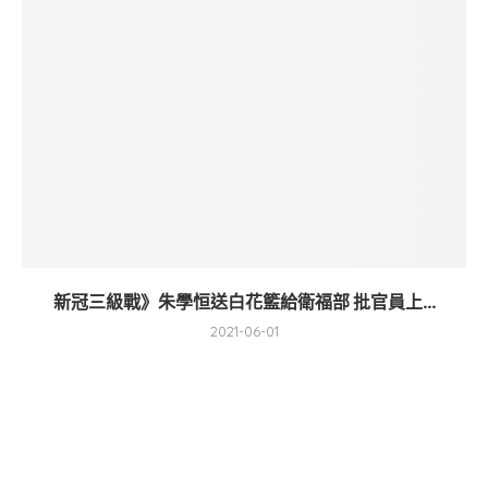
新冠三級戰》朱學恒送白花籃給衛福部 批官員上...
2021-06-01