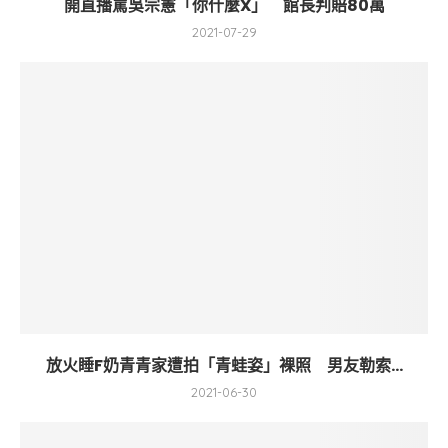
開直播罵吳宗憲「你什麼X」 館長判賠80萬
2021-07-29
放火睡F奶青青家遭拍「青蛙姿」裸照 男友勒索...
2021-06-30