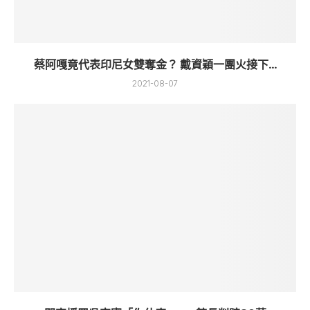
蔡阿嘎竟代表印尼女雙奪金？ 戴資穎一團火接下...
2021-08-07