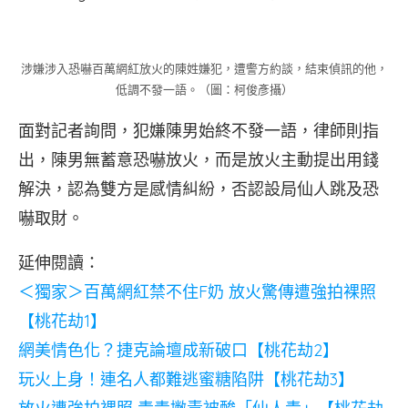
涉嫌涉入恐嚇百萬網紅放火的陳姓嫌犯，遭警方約談，結束偵訊的他，
低調不發一語。（圖：柯俊彥攝）
面對記者詢問，犯嫌陳男始終不發一語，律師則指
出，陳男無蓄意恐嚇放火，而是放火主動提出用錢
解決，認為雙方是感情糾紛，否認設局仙人跳及恐
嚇取財。
延伸閱讀：
＜獨家＞百萬網紅禁不住F奶 放火驚傳遭強拍裸照
【桃花劫1】
網美情色化？捷克論壇成新破口【桃花劫2】
玩火上身！連名人都難逃蜜糖陷阱【桃花劫3】