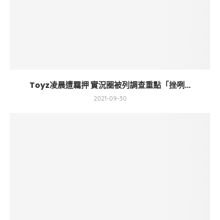
Toyz凌晨遭羈押 實況圈被列調查重點「挫咧...
2021-09-30