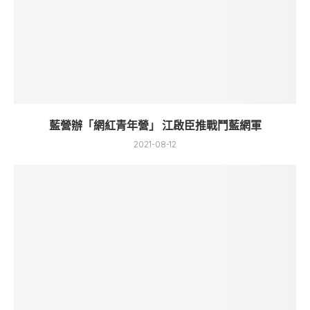
藍營辦「網紅青年營」 江啟臣推戰鬥藍網軍
2021-08-12