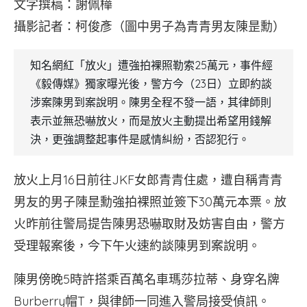
文字撰稿：謝佩樺
攝影記者：柯俊彥（圖中男子為青青男友陳昰勳）
知名網紅「放火」遭強拍裸照勒索25萬元，事件經
《毅傳媒》獨家曝光後，警方今（23日）立即約談
涉案陳男到案說明。陳男全程不發一語，其律師則
表示並無恐嚇放火，而是放火主動提出希望用錢解
決，更強調整起事件是感情糾紛，否認犯行。
放火上月16日前往JKF女郎青青住處，遭自稱青青
男友的男子陳昰勳強拍裸照並簽下30萬元本票。放
火昨前往警局提告陳男恐嚇取財及妨害自由，警方
受理報案後，今下午火速約談陳男到案說明。
陳男傍晚5時許搭乘百萬名車瑪莎拉蒂、身穿名牌
Burberry帽T，與律師一同進入警局接受偵訊。