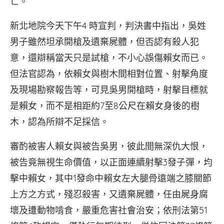
亡。
新北地院今天下午4 時宣判，判決書中指出，吳姓
男子雖然坦承開槍及遺棄屍體，但否認有殺人犯
意，還辯稱當天只是試槍，不小心誤傷賴女而已。
但法官認為，依賴女與樹木間相對位置、射擊角度
及現場勘察報告等，可見吳男開槍時，射擊目標就
是賴女，而不是相距約7至8公尺在賴女身後的樹
木，認為所辯不足採信。
審酌被害人賴女與被告吳男，彼此間無深仇大恨，
被告竟無視生命價值，以正面連續射擊3發子彈，均
擊中賴女，其中1發命中賴女左大腿骨遠端之膝關節
上方之方式，殘忍殺害，又遺棄屍體，任由屍身腐
壞及遭動物啃食，嚴重危害社會治安；依刑法第51