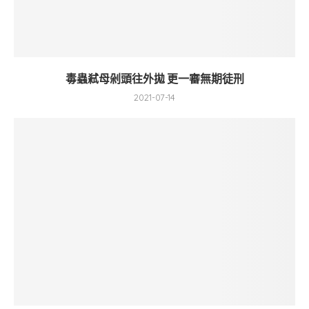
毒蟲弒母剁頭往外拋 更一審無期徒刑
2021-07-14