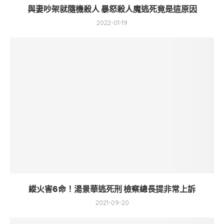
與妻吵架就隨機殺人 暴怒殺人魔逃死竟是這原因
2022-01-19
縱火害6命！湯景華逃死刑 檢察總長提非常上訴
2021-09-20