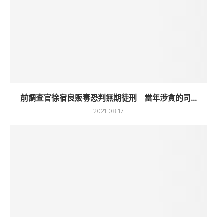
前調查官徐宿良販毒恐判無期徒刑 當年涉貪的司...
2021-08-17