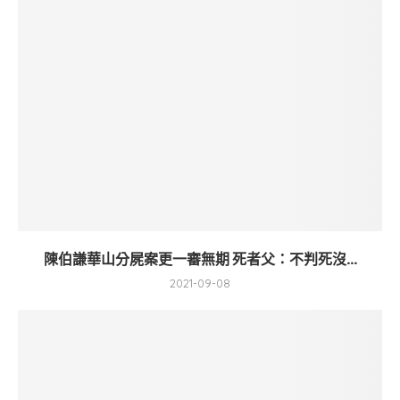
陳伯謙華山分屍案更一審無期 死者父：不判死沒...
2021-09-08