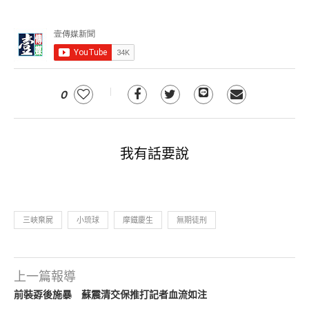
0
我有話要說
三峽棄屍
小琉球
摩鐵慶生
無期徒刑
上一篇報導
前裝孬後施暴 蘇震清交保推打記者血流如注