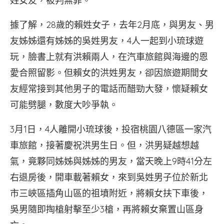
姓女友，被判無罪。
據了解，28歲的賴姓女子，去年2月底，與男友、男
友姊姊還有姊姊的吳姓男友，4人一起到小琉球遊
玩，臉書上就有洪賴兩人，在汽車旅館與海邊的恩
愛合照留影。但賴女的洪姓男友，卻因旅遊期間女
友經常接到其他男子的電話而醋勁大發，懷疑賴女
可能劈腿，數度大吵爭執。
3月1日，4人離開小琉球後，投宿桃園八德區一家汽
車旅館，接著慶祝洪男生日。但，洪男疑越想越
氣，竟夥同姊姊與姊姊的男友，當天晚上9時41分左
右退房後，開車載著賴女，來到吳姓男子位於新北
市三峽區插角山區的祖墳附近，將賴女扶下車後，
吳男隨即掏槍射擊至少3槍，再將賴女棄置山區身