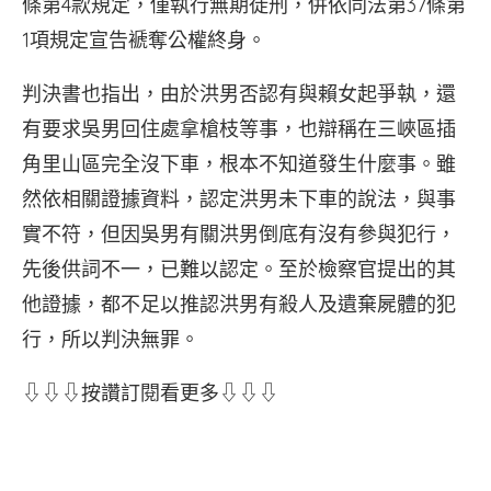
條第4款規定，僅執行無期徒刑，併依同法第37條第
1項規定宣告褫奪公權終身。
判決書也指出，由於洪男否認有與賴女起爭執，還
有要求吳男回住處拿槍枝等事，也辯稱在三峽區插
角里山區完全沒下車，根本不知道發生什麼事。雖
然依相關證據資料，認定洪男未下車的說法，與事
實不符，但因吳男有關洪男倒底有沒有參與犯行，
先後供詞不一，已難以認定。至於檢察官提出的其
他證據，都不足以推認洪男有殺人及遺棄屍體的犯
行，所以判決無罪。
⇩⇩⇩按讚訂閱看更多⇩⇩⇩