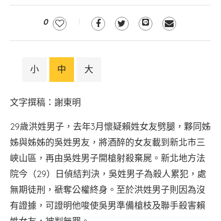
0
小
中
大
文字撰稿：謝東明
29歲洪姓男子，去年3月懷疑賴姓女友劈腿，夥同姊
姊與姊姊的吳姓男友，將酒醉的女友載到新北市三
峽山區，再由吳姓男子開槍射殺棄屍。新北地方法
院今（29）日偵結判決，吳姓男子為殺人累犯，處
無期徒刑，褫奪公權終身。至於洪姓男子則因為沒
有證據，可證明他唆使吳男準備槍枝及聯手殺害賴