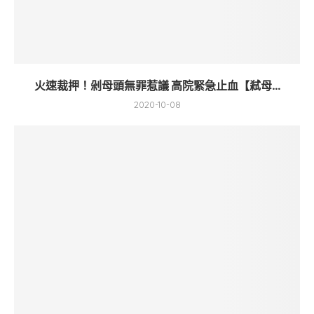
火速裁押！剁母頭無罪惹議 高院緊急止血【弒母...
2020-10-08