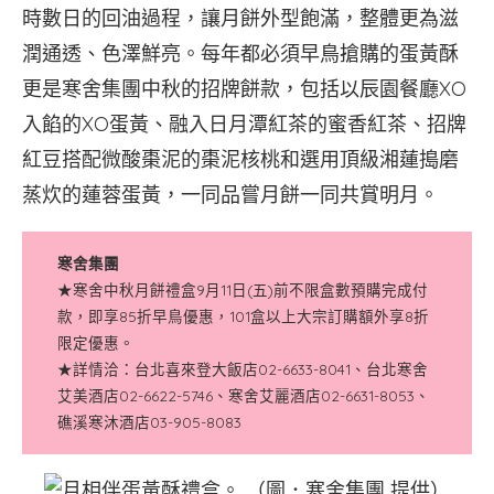
時數日的回油過程，讓月餅外型飽滿，整體更為滋
潤通透、色澤鮮亮。每年都必須早鳥搶購的蛋黃酥
更是寒舍集團中秋的招牌餅款，包括以辰園餐廳XO
入餡的XO蛋黃、融入日月潭紅茶的蜜香紅茶、招牌
紅豆搭配微酸棗泥的棗泥核桃和選用頂級湘蓮搗磨
蒸炊的蓮蓉蛋黃，一同品嘗月餅一同共賞明月。
寒舍集團
★寒舍中秋月餅禮盒9月11日(五)前不限盒數預購完成付
款，即享85折早鳥優惠，101盒以上大宗訂購額外享8折
限定優惠。
★詳情洽：台北喜來登大飯店02-6633-8041、台北寒舍
艾美酒店02-6622-5746、寒舍艾麗酒店02-6631-8053、
礁溪寒沐酒店03-905-8083