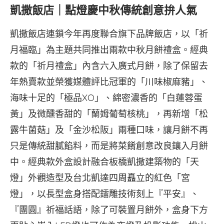
凱撒飯店｜點燈慶中秋傳統創意拚人氣
凱撒飯店連鎖今年再度聯合旗下品牌飯店，以「祈
月福臨」為主題共同推出兩款中秋月餅禮盒。經典
款的「祈月禮盒」內含六入廣式月餅，除了保留去
年熱賣款並榮獲媒體評比冠軍的「川味椒麻豬」、
海味十足的「極品XO」、綿密濃香的「白蓮蓉蛋
黃」及微醺香甜的「蘭姆葡萄核桃」，再新增「松
露牛菌菇」及「金沙松阪」兩種口味，讓月餅不再
只是傳統甜膩餡料，而是將菜餚創意改良鑲入月餅
中。經典款外盒設計融合板橋凱撒建築物的「天
燈」外觀造型及台北凱達四周矗立的紅色「宮
燈」，以長型盒身搭配鐳雕技術刻上『平安』、
『團圓』祈福話語，除了可裝置月餅外，盒身下方