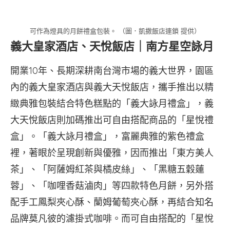
可作為燈具的月餅禮盒包裝。 （圖．凱撒飯店連鎖 提供）
義大皇家酒店、天悅飯店｜南方星空詠月
開業10年、長期深耕南台灣市場的義大世界，園區
內的義大皇家酒店與義大天悅飯店，攜手推出以精
緻典雅包裝結合特色糕點的「義大詠月禮盒」，義
大天悅飯店則加碼推出可自由搭配商品的「星悅禮
盒」。「義大詠月禮盒」，富麗典雅的紫色禮盒
裡，著眼於呈現創新與優雅，因而推出「東方美人
茶」、「阿薩姆紅茶與橘皮絲」、「黑糖五穀蓮
蓉」、「咖哩香菇滷肉」等四款特色月餅，另外搭
配手工鳳梨夾心酥、蘭姆葡萄夾心酥，再結合知名
品牌莫凡彼的濾掛式咖啡。而可自由搭配的「星悅