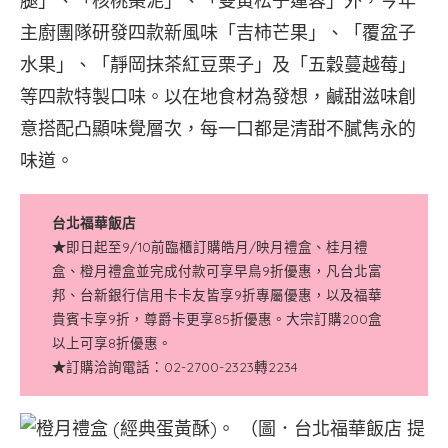
腿」、「核桃棗泥」、「雙黃松子蓮蓉」外，今年
主廚團隊研發四款新風味「吉柿芒果」、「覆盆子
水果」、「靜岡抹茶紅豆栗子」及「五穀蔓越莓」
等四款特製口味。以在地食材為發想，鹹甜滋味創
意搭配凸顯味覺層次，每一口都是清甜不膩雋永的
味道。
台北福華飯店
★
即日起至9/10前臨櫃訂購皓月/映月禮盒、桂月禮
盒、橙月禮盒並完成付款可享早鳥9折優惠，凡台北富
邦、台新銀行信用卡卡友皆享9折專屬優惠，以及福華
貴賓卡享9折，尊爵卡更享85折優惠。大宗訂購200盒
以上可享8折優惠。
★
訂購洽詢電話：02-2700-2323轉2234