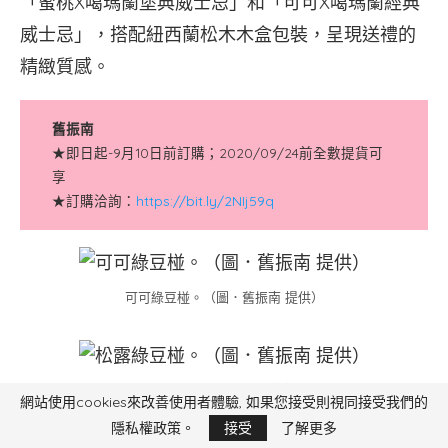
「蜜桃X噶瑪蘭堡典威士忌」和「可可X噶瑪蘭經典
威士忌」，搭配紐西蘭松木木盒包裝，呈現送禮的
精緻質感。
舊振南
★即日起-9月10日前訂購；2020/09/24前全數提貨可
享
★訂購洽詢：
https://bit.ly/2NIj59q
可可綠豆椪。（圖．舊振南 提供）
松露綠豆椪。（圖．舊振南 提供）
網站使用cookies來改善使用者體驗, 如果您接受則視同接受我們的
隱私權政策。
接受
了解更多