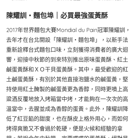
陳耀訓・麵包埠｜必買最強蛋黃酥
2017年世界麵包大賽Mondial du Pain冠軍陳耀訓，
去年才在台北開設「陳耀訓・麵包埠」，以新手法
重新詮釋台式麵包口味，立刻獲得消費者的廣大迴
響，迎接中秋節的到來特別推出原味蛋黃酥、紅土
鹹蛋黃酥和ＸＯ干貝蛋黃酥。其中，最受歡迎的紅
土鹹蛋黃酥，有別於其他直接泡鹽水的鹹蛋黃，堅
持使用紅土醃製的鹹蛋黃更為香醇，同時更噴上高
粱酒反覆地放入烤箱當中烤，才能夠在一次次的高
溫當中，去腥並成為香醇的蛋黃。此外，陳耀訓降
低了紅豆餡的甜度，也在酥皮上格外用心，而如何
烤得爽脆又不會過於乾硬，便是火候和經驗的拿