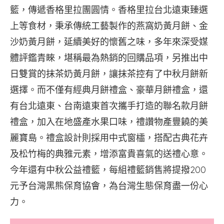
籃，傳遞香格里拉團圓情。香格里拉台北遠東臻選
上等食材，秉承傳統工藝製作的燕窩奶黃月餅、金
沙奶黃月餅，延續美好的懷舊之味，多年來深受媒
體評鑑青睞，堪稱最為熱銷的回購品項，另推出中
日雙賞的抹茶奶黃月餅，讓抹茶控有了中秋月餅新
選擇。而不僅有經典月餅禮盒、豪華月餅禮盒，還
有台北遠東、台南遠東首次攜手打造的聯名款月餅
禮盒，加入在地盛產水果口味，禮讚物產豐饒的美
麗寶島。禮盒設計則採用中式窗櫺，搭配古典花卉
及松竹梅的典雅元素，增添富貴喜氣的送禮心意。
今年還有中秋公益禮籃，每組禮籃銷售將提撥200
元予台灣黑熊保育協會，為台灣生態保育盡一份心
力。