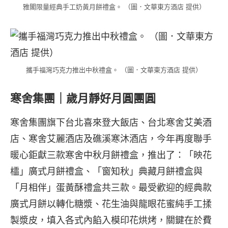
雅閣限量經典手工奶黃月餅禮盒。 （圖．文華東方酒店 提供）
攜手福灣巧克力推出中秋禮盒。 （圖．文華東方酒店 提供）
寒舍集團｜歲月靜好月圓團圓
寒舍集團旗下台北喜來登大飯店、台北寒舍艾美酒
店、寒舍艾麗酒店及礁溪寒沐酒店，今年再度聯手
暖心鉅獻三款寒舍中秋月餅禮盒，推出了：「映花
櫺」廣式月餅禮盒、「窗知秋」典藏月餅禮盒與
「月相伴」蛋黃酥禮盒共三款。最受歡迎的經典款
廣式月餅以轉化糖漿、花生油與龍眼花蜜純手工揉
製漿皮，填入各式內餡入模印花烘烤，關鍵在於費