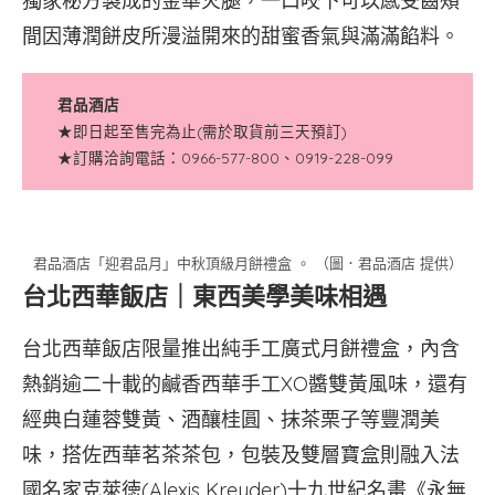
獨家秘方製成的金華火腿，一口咬下可以感受齒頰
間因薄潤餅皮所漫溢開來的甜蜜香氣與滿滿餡料。
君品酒店
★即日起至售完為止(需於取貨前三天預訂)
★訂購洽詢電話：0966-577-800、0919-228-099
君品酒店「迎君品月」中秋頂級月餅禮盒 。 （圖．君品酒店 提供）
台北西華飯店｜東西美學美味相遇
台北西華飯店限量推出純手工廣式月餅禮盒，內含
熱銷逾二十載的鹹香西華手工XO醬雙黃風味，還有
經典白蓮蓉雙黃、酒釀桂圓、抹茶栗子等豐潤美
味，搭佐西華茗茶茶包，包裝及雙層寶盒則融入法
國名家克萊徳(Alexis Kreyder)十九世紀名畫《永無