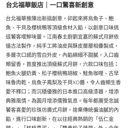
台北福華飯店｜一口驚喜新創意
台北福華推陳出新搞創意，卯起來將烏魚子、鮑
魚、干貝及櫻桃鴨等頂級食材入餡，以創意口味挑
逗饕客嚐鮮味蕾。江南春主廚劉宜嘉的蘇式月餅依
循古法製作，純手工將油皮與酥皮層層相疊製成，
多層次口感的雪白外皮，內餡綿細不甜膩，入口齒
頰留香，首度推出頂級蘇式月餅，六款口味包括
：
鮑魚火腿奶黃、松子櫻桃鴨胡椒、鮭魚咖哩、古早
味魯肉乾、烏魚子鳳梨及干貝XO醬，令人齒頰生香
愛不釋口；而沉穩優雅的日本進口高級漆器，增添
典雅風情，為圓月增添儒雅氣息。每年都廣受忠誠
饕客喜愛的珍珠坊廣式月餅，捨棄傳統偏油膩的內
餡，進行口味創新，在以往經典熱銷的「伍仁金