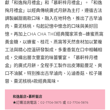
獻「和逸掬月禮盒」和「慕軒梓月禮盒」。「和逸
掬月禮盒」以經典傳統廣式月餅為主打，遵循古法
調製鹹甜兩款口味，融入在地特色，推出了古早滷
肉、棗泥核桃，勾起記憶中懷念的口味與美好回
憶。再加上CHA CHA THÉ經典獨家茶食─蜂蜜燕窩
黃金糖，以蜂蜜、桂花、燕窩等天然食材加以繁複
工法與精心控溫研發製成，多重香氣在口中相輔相
成，交織出層次豐富的味蕾饗宴。「慕軒梓月禮
盒」的廣式月餅，全程手工製作出皮薄餡豐足、爽
口不油膩，特別推出古早滷肉、沁滷香菇、松子蓮
蓉、棗泥核桃4款經典風味。
和逸飯店+慕軒飯店
★
訂購洽詢電話：02-7706-3875 或 02-7706-3876