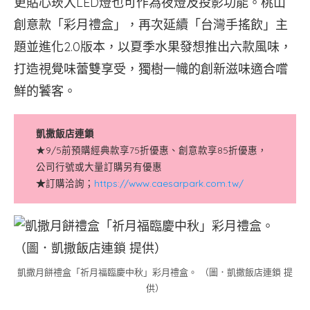
更貼心崁入LED燈也可作為夜燈及投影功能。桃山
創意款「彩月禮盒」，再次延續「台灣手搖飲」主
題並進化2.0版本，以夏季水果發想推出六款風味，
打造視覺味蕾雙享受，獨樹一幟的創新滋味適合嚐
鮮的饕客。
凱撒飯店連鎖
★9/5前預購經典款享75折優惠、創意款享85折優惠，
公司行號或大量訂購另有優惠
★
訂購洽詢；
https://www.caesarpark.com.tw/
凱撒月餅禮盒「祈月福臨慶中秋」彩月禮盒。 （圖．凱撒飯店連鎖 提
供）