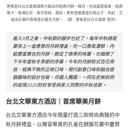
香格里拉台北遠東國際大飯店的經典月餅－曉月，包括蓮蓉蛋黃、經典
摩卡、香傳紅茶、香芋核桃、鳳梨，更有營養豐富的南瓜子、枸杞、芝
麻及紅藜的香格里拉養生月餅。 （圖．香格里拉台北遠東 提供）
進入9月之後，中秋節的腳步也近了，每年中秋總是
要來上一盒應景的月餅禮盒，吃一口香氣濃郁、內
餡豐富實在的月餅，飽足了換季的味蕾，也揭開了
下半年度秋冬季節的序幕。今年的月餅款式百花齊
放，經典不敗的正統口味、現代創意口味和融合遊
戲趣味的設計包裝，月圓人團圓，一同在史無前例
的疫情2020好好享受與家人同聚的中秋佳節。
台北文華東方酒店｜首席華美月餅
台北文華東方酒店今年限量打造三款時尚典雅的中
秋月餅禮盒，以雍容華貴的孔雀在錦簇花叢中慶賀