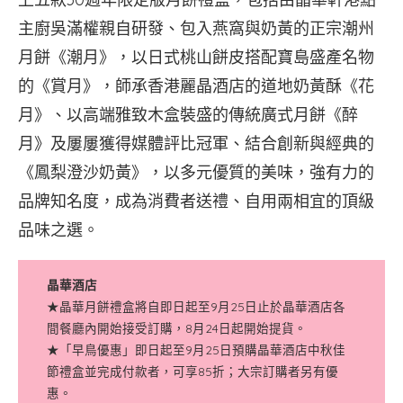
主廚吳滿權親自研發、包入燕窩與奶黃的正宗潮州
月餅《潮月》，以日式桃山餅皮搭配寶島盛產名物
的《賞月》，師承香港麗晶酒店的道地奶黃酥《花
月》、以高端雅致木盒裝盛的傳統廣式月餅《醉
月》及屢屢獲得媒體評比冠軍、結合創新與經典的
《鳳梨澄沙奶黃》，以多元優質的美味，強有力的
品牌知名度，成為消費者送禮、自用兩相宜的頂級
品味之選。
晶華酒店
★晶華月餅禮盒將自即日起至9月25日止於晶華酒店各
間餐廳內開始接受訂購，8月24日起開始提貨。
★「早鳥優惠」即日起至9月25日預購晶華酒店中秋佳
節禮盒並完成付款者，可享85折；大宗訂購者另有優
惠。