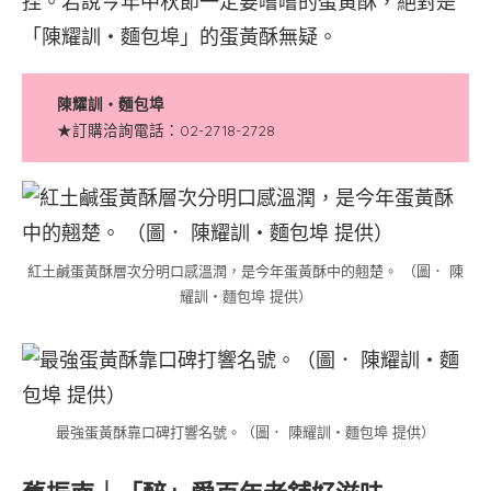
捏。若說今年中秋節一定要嚐嚐的蛋黃酥，絕對是
「陳耀訓・麵包埠」的蛋黃酥無疑。
陳耀訓・麵包埠
★訂購洽詢電話：02-2718-2728
紅土鹹蛋黃酥層次分明口感溫潤，是今年蛋黃酥中的翹楚。 （圖． 陳
耀訓・麵包埠 提供）
最強蛋黃酥靠口碑打響名號。（圖． 陳耀訓・麵包埠 提供）