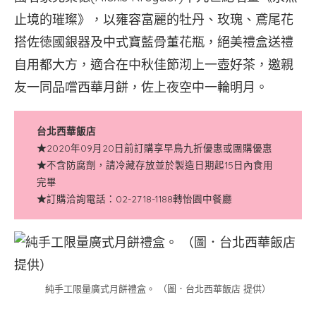
止境的璀璨》，以雍容富麗的牡丹、玫瑰、鳶尾花
搭佐徳國銀器及中式寶藍骨董花瓶，絕美禮盒送禮
自用都大方，適合在中秋佳節沏上一壺好茶，邀親
友一同品嚐西華月餅，佐上夜空中一輪明月。
台北西華飯店
★
2020年09月20日前訂購享早鳥九折優惠或團購優惠
★
不含防腐劑，請冷藏存放並於製造日期起15日內食用
完畢
★
訂購洽詢電話：02-2718-1188轉怡園中餐廳
純手工限量廣式月餅禮盒。 （圖．台北西華飯店 提供）