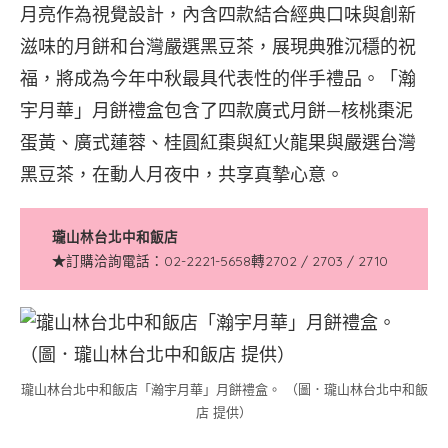
月亮作為視覺設計，內含四款結合經典口味與創新
滋味的月餅和台灣嚴選黑豆茶，展現典雅沉穩的祝
福，將成為今年中秋最具代表性的伴手禮品。「瀚
宇月華」月餅禮盒包含了四款廣式月餅—核桃棗泥
蛋黃、廣式蓮蓉、桂圓紅棗與紅火龍果與嚴選台灣
黑豆茶，在動人月夜中，共享真摯心意。
瓏山林台北中和飯店
★
訂購洽詢電話：02-2221-5658轉2702 / 2703 / 2710
瓏山林台北中和飯店「瀚宇月華」月餅禮盒。 （圖．瓏山林台北中和飯
店 提供）