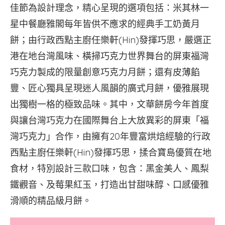
佳節為設計理念，精心呈現的選項包括：米其林一
星中餐廳雅閣每年皆供不應求的經典手工奶黃月
餅；由行政西點主廚任樂軒(Hin)發揮巧思，嚴選正
港在地台灣風味、橫掃巧克力世界舞台的屏東福灣
巧克力製成的限量創意巧克力月餅；還有皮薄餡
豐、匠心獨具呈現迷人風韻的廣式月餅，優雅展現
出獨樹一格的極致品味。其中，文華餅房今年首度
與讓台灣巧克力在國際舞台上大放異彩的屏東「福
灣巧克力」合作，由擁有20年豐富烘焙經驗的行政
西點主廚任樂軒(Hin)發揮巧思，揉合寶島優質在地
食材，特別設計三款口味，包含：黑金美人、鳳梨
鐵觀音、及莓果紅玉，打造出甘甜味醇、口感優雅
滑順的精品級月餅。