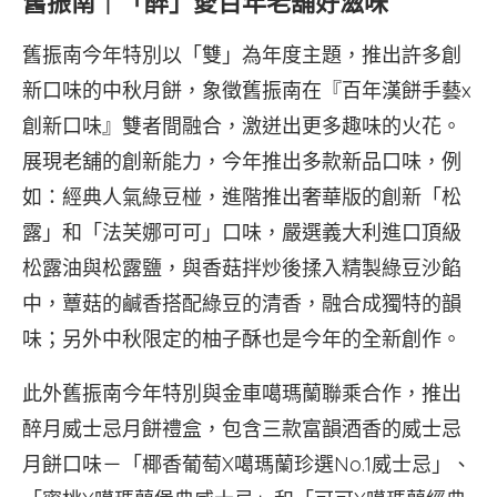
舊振南｜「醉」愛百年老舖好滋味
舊振南今年特別以「雙」為年度主題，推出許多創
新口味的中秋月餅，象徵舊振南在『百年漢餅手藝x
創新口味』雙者間融合，激迸出更多趣味的火花。
展現老舖的創新能力，今年推出多款新品口味，例
如：經典人氣綠豆椪，進階推出奢華版的創新「松
露」和「法芙娜可可」口味，嚴選義大利進口頂級
松露油與松露鹽，與香菇拌炒後揉入精製綠豆沙餡
中，蕈菇的鹹香搭配綠豆的清香，融合成獨特的韻
味；另外中秋限定的柚子酥也是今年的全新創作。
此外舊振南今年特別與金車噶瑪蘭聯乘合作，推出
醉月威士忌月餅禮盒，包含三款富韻酒香的威士忌
月餅口味－「椰香葡萄X噶瑪蘭珍選No.1威士忌」、