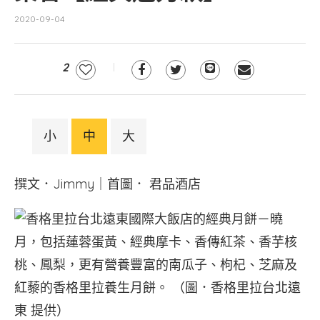
2020-09-04
2
小
中
大
撰文．Jimmy｜首圖． 君品酒店