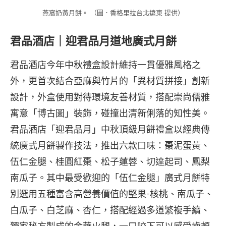
燕窩奶黃月餅。 （圖．香格里拉台北遠東 提供）
君品酒店｜迎君品月道地廣式月餅
君品酒店今年中秋禮盒設計維持一貫優雅風格之
外，更首次結合亞麻與竹片的「異材質拼接」創新
設計，外盒使用對待環境友善材質，搭配崇尚儒雅
寓意「博古圖」裝飾，碰撞出清新俐落的知性美。
君品酒店「迎君品月」中秋頂級月餅禮盒以經典傳
統廣式月餅製作技法，推出六款口味：棗泥蛋黃、
伍仁金腿、桂圓紅棗、松子蓮蓉、切達起司、鳳梨
南瓜子。其中最受歡迎的「伍仁金腿」廣式月餅特
別選用五種富含高營養價值的堅果-核桃、南瓜子、
白瓜子、白芝麻、杏仁，搭配經過多道繁複手續、